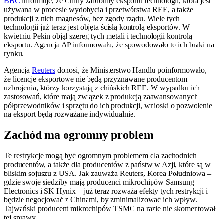
BBC
informuje, że Chiny zabroniły eksportu technologii, która jest
używana w procesie wydobycia i przetwórstwa REE, a także
produkcji z nich magnesów, bez zgody rządu. Wiele tych
technologii już teraz jest objęta ścisłą kontrolą eksportów. W
kwietniu Pekin objął szereg tych metali i technologii kontrolą
eksportu. Agencja AP informowała, że spowodowało to ich braki na
rynku.
Agencja
Reuters
donosi, że Ministerstwo Handlu poinformowało,
że licencje eksportowe nie będą przyznawane producentom
uzbrojenia, którzy korzystają z chińskich REE. W wypadku ich
zastosowań, które mają związek z produkcją zaawansowanych
półprzewodników i sprzętu do ich produkcji, wnioski o pozwolenie
na eksport będą rozważane indywidualnie.
Zachód ma ogromny problem
Te restrykcje mogą być ogromnym problemem dla zachodnich
producentów, a także dla producentów z państw w Azji, które są w
bliskim sojuszu z USA. Jak zauważa Reuters, Korea Południowa –
gdzie swoje siedziby mają producenci mikrochipów Samsung
Electronics i SK Hynix – już teraz rozważa efekty tych restrykcji i
będzie negocjować z Chinami, by zminimalizować ich wpływ.
Tajwański producent mikrochipów TSMC na razie nie skomentował
tej sprawy.