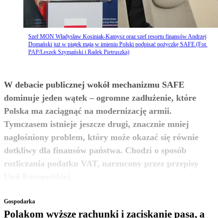
Szef MON Władysław Kosiniak-Kamysz oraz szef resortu finansów Andrzej
Domański już w piątek mają w imieniu Polski podpisać pożyczkę SAFE (Fot.
PAP/Leszek Szymański i Radek Pietruszka)
W debacie publicznej wokół mechanizmu SAFE
dominuje jeden wątek – ogromne zadłużenie, które
Polska ma zaciągnąć na modernizację armii.
Tymczasem istnieje jeszcze drugi, znacznie mniej
nagłośniony problem, który może okazać się równie
dotkliwy dla finansów państwa. Chodzi o sposób
rozliczania podatku VAT, narzucony przez przepisy
zobacz więcej
Unii Europejskiej.
Gospodarka
Polakom wyższe rachunki i zaciskanie pasa, a