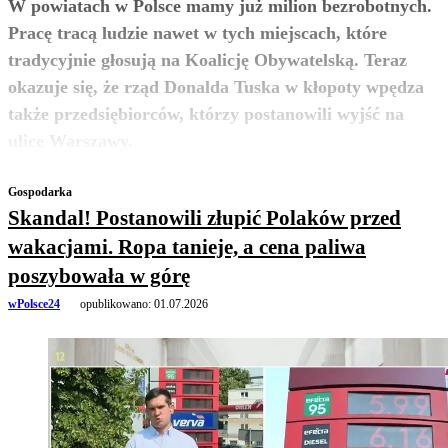
W powiatach w Polsce mamy już milion bezrobotnych.
Pracę tracą ludzie nawet w tych miejscach, które
tradycyjnie głosują na Koalicję Obywatelską. Teraz
okazuje się, że rząd Donalda Tuska w kłopoty wpędza
także przedsiębiorców, którzy postanowili wyjść na
zobacz więcej
ulice Warszawy.
Gospodarka
Skandal! Postanowili złupić Polaków przed
wakacjami. Ropa tanieje, a cena paliwa
poszybowała w górę
wPolsce24
opublikowano:
01.07.2026