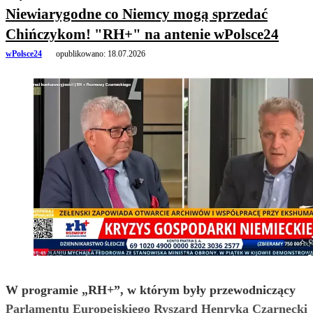
Niewiarygodne co Niemcy mogą sprzedać
Chińczykom! "RH+" na antenie wPolsce24
wPolsce24
opublikowano:
18.07.2026
W programie „RH+”, w którym były przewodniczący
Parlamentu Europejskiego Ryszard Henryka Czarnecki