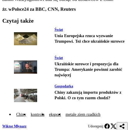
źr. wPolsce24 za BBC, CNN, Reuters
Czytaj także
Świat
Unia Europejska rzuca wyzwanie
Trumpowi. Też chce ukraińskie surowce
Świat
Ukraińskie surowce i propozycja dla
Trumpa: Amerykanie powinni zarobić
najwięcej
Gospodarka
Chiny zakazują importu produktów z
Polski. O co tym razem chodzi?
Chiny
kontrola
eksport
metale ziem rzadkich
Wiktor Młynarz
Udostępnij: