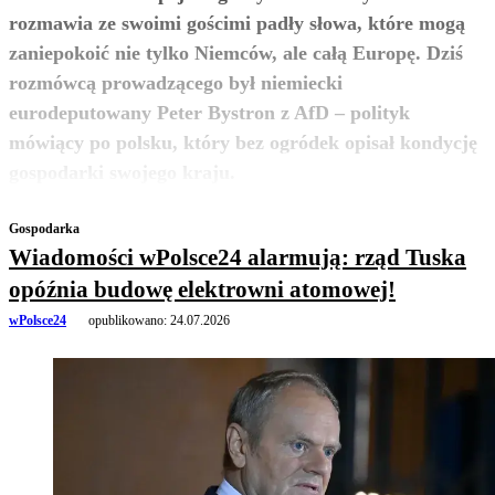
rozmawia ze swoimi gościmi padły słowa, które mogą
zaniepokoić nie tylko Niemców, ale całą Europę. Dziś
rozmówcą prowadzącego był niemiecki
eurodeputowany Peter Bystron z AfD – polityk
mówiący po polsku, który bez ogródek opisał kondycję
zobacz więcej
gospodarki swojego kraju.
Gospodarka
Wiadomości wPolsce24 alarmują: rząd Tuska
opóźnia budowę elektrowni atomowej!
wPolsce24
opublikowano:
24.07.2026