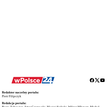
Redaktor naczelny portalu:
Piotr Filipczyk
Redakcja portalu:
Beata Zubowicz, Artur Ceyrowski, Maciej Sielicki, Wiktor Młynarz, Michał