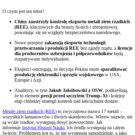
O czym jest ten tekst?
Chiny zaostrzyły kontrolę eksportu metali ziem rzadkich
(REE)
, kluczowych dla branży hi-tech i zbrojeniowej,
powołując się na względy bezpieczeństwa narodowego.
Nowe przepisy
zakazują eksportu technologii
przetwarzania i produkcji REE
bez zgody rządu, a
licencje
dla producentów uzbrojenia i półprzewodników
będą
rozpatrywane indywidualnie.
Eksperci ostrzegają, że decyzja Pekinu może
sparaliżować
produkcję elektroniki i sprzętu wojskowego
w USA,
Europie i Azji.
Analitycy, w tym
Jakub Jakóbowski z OSW
, podkreślają,
że to element
presji przed szczytem Trump–Xi
i kolejny
etap chińskiej strategii kontroli nad łańcuchami dostaw.
Metale ziem rzadkich (REE)
to zwyczajowa nazwa 17 metali –
wszystkich lantanowców i dwóch skandowców. Wbrew nazwie, nie
są wcale rzadkie, występują dosyć powszechnie. Jak
informuje
Instytut Historii Nauki
, ich źródła występują na całym
świecie. Problemem jest to, że nie występują samodzielnie, a jako