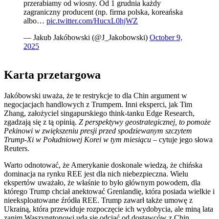
przerabiamy od wiosny. Od 1 grudnia każdy
zagraniczny producent (np. firma polska, koreańska
albo…
pic.twitter.com/HucxL0hjWZ
— Jakub Jakóbowski (@J_Jakobowski)
October 9,
2025
Karta przetargowa
Jakóbowski uważa, że te restrykcje to dla Chin argument w
negocjacjach handlowych z Trumpem. Inni eksperci, jak Tim
Zhang, założyciel singapurskiego think-tanku Edge Research,
zgadzają się z tą opinią.
Z perspektywy geostrategicznej, to pomoże
Pekinowi w zwiększeniu presji przed spodziewanym szczytem
Trump-Xi w Południowej Korei w tym miesiącu –
cytuje jego słowa
Reuters.
Warto odnotować, że Amerykanie doskonale wiedzą, że chińska
dominacja na rynku REE jest dla nich niebezpieczna. Wielu
ekspertów uważało, że właśnie to było głównym powodem, dla
którego Trump chciał anektować Grenlandię, która posiada wielkie i
nieeksploatowane źródła REE. Trump zawarł także umowę z
Ukrainą, która przewiduje rozpoczęcie ich wydobycia, ale miną lata
zanim Waszyngtonowi uda się odciąć od dostawców z Chin.