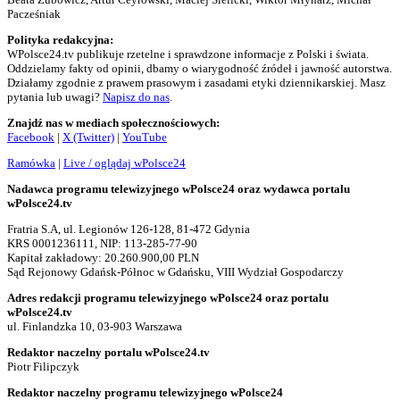
Pacześniak
Polityka redakcyjna:
WPolsce24.tv publikuje rzetelne i sprawdzone informacje z Polski i świata.
Oddzielamy fakty od opinii, dbamy o wiarygodność źródeł i jawność autorstwa.
Działamy zgodnie z prawem prasowym i zasadami etyki dziennikarskiej. Masz
pytania lub uwagi?
Napisz do nas
.
Znajdź nas w mediach społecznościowych:
Facebook
|
X (Twitter)
|
YouTube
Ramówka
|
Live / oglądaj wPolsce24
Nadawca programu telewizyjnego wPolsce24 oraz wydawca portalu
wPolsce24.tv
Fratria S.A, ul. Legionów 126-128, 81-472 Gdynia
KRS 0001236111, NIP: 113-285-77-90
Kapitał zakładowy: 20.260.900,00 PLN
Sąd Rejonowy Gdańsk-Północ w Gdańsku, VIII Wydział Gospodarczy
Adres redakcji programu telewizyjnego wPolsce24 oraz portalu
wPolsce24.tv
ul. Finlandzka 10, 03-903 Warszawa
Redaktor naczelny portalu wPolsce24.tv
Piotr Filipczyk
Redaktor naczelny programu telewizyjnego wPolsce24