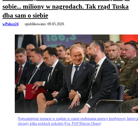
sobie... miliony w nagrodach. Tak rząd Tuska
dba sam o siebie
wPolsce24
opublikowano:
09.05.2026
Najważniejsze postacie w rządzie w czasie podpisania umowy kredytowej, której s
obciąży kilka polskich pokoleń (Fot. PAP/Marcin Obara)