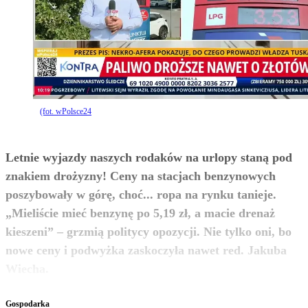
(fot. wPolsce24
Letnie wyjazdy naszych rodaków na urlopy staną pod
znakiem drożyzny! Ceny na stacjach benzynowych
poszybowały w górę, choć... ropa na rynku tanieje.
„Mieliście mieć benzynę po 5,19 zł, a macie drenaż
kieszeni” – grzmią politycy opozycji. Nie tylko oni, bo
nowe ceny i podwyżka zaskoczyła nawet red. Jakuba
zobacz więcej
Wiecha.
Gospodarka