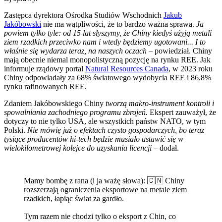
Zastępca dyrektora Ośrodka Studiów Wschodnich
Jakub
Jakóbowski
nie ma wątpliwości, że to bardzo ważna sprawa.
Ja
powiem tylko tyle: od 15 lat słyszymy, że Chiny kiedyś użyją metali
ziem rzadkich przeciwko nam i wtedy będziemy ugotowani... I to
właśnie się wydarza teraz, na naszych oczach –
powiedział. Chiny
mają obecnie niemal monopolistyczną pozycję na rynku REE. Jak
informuje rządowy portal
Natural Resources Canada
, w 2023 roku
Chiny odpowiadały za 68% światowego wydobycia REE i 86,8%
rynku rafinowanych REE.
Zdaniem Jakóbowskiego Chiny
tworzą makro-instrument kontroli i
spowalniania zachodniego programu zbrojeń.
Ekspert zauważył, że
dotyczy to nie tylko USA, ale wszystkich państw NATO, w tym
Polski.
Nie mówię już o efektach czysto gospodarczych, bo teraz
tysiące producentów hi-tech będzie musiało ustawić się w
wielokilometrowej kolejce do uzyskania licencji –
dodał.
Mamy bombę z rana (i ja ważę słowa): 🇨🇳 Chiny
rozszerzają ograniczenia eksportowe na metale ziem
rzadkich, łapiąc świat za gardło.
Tym razem nie chodzi tylko o eksport z Chin, co