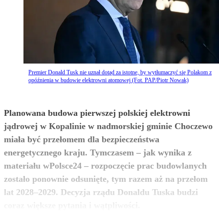
Premier Donald Tusk nie uznał dotąd za istotne, by wytłumaczyć się Polakom z
opóźnienia w budowie elektrowni atomowej (Fot. PAP/Piotr Nowak)
Planowana budowa pierwszej polskiej elektrowni
jądrowej w Kopalinie w nadmorskiej gminie Choczewo
miała być przełomem dla bezpieczeństwa
energetycznego kraju. Tymczasem – jak wynika z
materiału wPolsce24 – rozpoczęcie prac budowlanych
zostało ponownie odsunięte, tym razem aż na przełom
lat 2028–2029. Decyzja rządu Donaldu Tuska budzi
zobacz więcej
coraz większe pytania i wątpliwości.