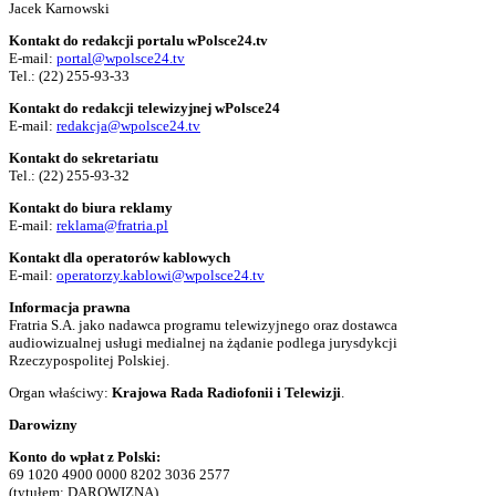
Jacek Karnowski
Kontakt do redakcji portalu wPolsce24.tv
E-mail:
portal@wpolsce24.tv
Tel.:
(22) 255-93-33
Kontakt do redakcji telewizyjnej wPolsce24
E-mail:
redakcja@wpolsce24.tv
Kontakt do sekretariatu
Tel.:
(22) 255-93-32
Kontakt do biura reklamy
E-mail:
reklama@fratria.pl
Kontakt dla operatorów kablowych
E-mail:
operatorzy.kablowi@wpolsce24.tv
Informacja prawna
Fratria S.A. jako nadawca programu telewizyjnego oraz dostawca
audiowizualnej usługi medialnej na żądanie podlega jurysdykcji
Rzeczypospolitej Polskiej.
Organ właściwy:
Krajowa Rada Radiofonii i Telewizji
.
Darowizny
Konto do wpłat z Polski:
69 1020 4900 0000 8202 3036 2577
(tytułem: DAROWIZNA)