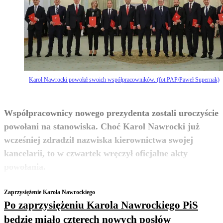
Karol Nawrocki powołał swoich współpracowników. (fot.PAP/Paweł Supernak)
Współpracownicy nowego prezydenta zostali uroczyście
powołani na stanowiska. Choć Karol Nawrocki już
wcześniej zdradził nazwiska kierownictwa swojej
kancelarii, to w czwartek wręczył oficjalne akty
zobacz więcej
powołania.
Zaprzysiężenie Karola Nawrockiego
Po zaprzysiężeniu Karola Nawrockiego PiS
będzie miało czterech nowych posłów