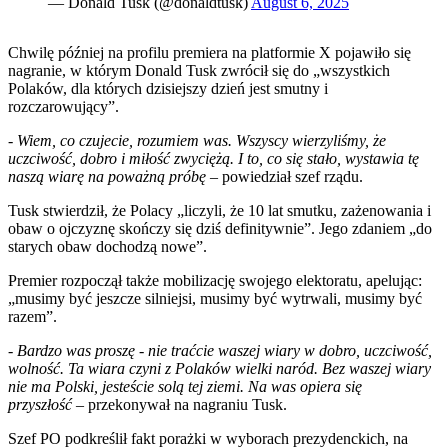
— Donald Tusk (@donaldtusk)
August 6, 2025
Chwilę później na profilu premiera na platformie X pojawiło się
nagranie, w którym Donald Tusk zwrócił się do „wszystkich
Polaków, dla których dzisiejszy dzień jest smutny i
rozczarowujący”.
-
Wiem, co czujecie, rozumiem was. Wszyscy wierzyliśmy, że
uczciwość, dobro i miłość zwyciężą. I to, co się stało, wystawia tę
naszą wiarę na poważną próbę
– powiedział szef rządu.
Tusk stwierdził, że Polacy „liczyli, że 10 lat smutku, zażenowania i
obaw o ojczyznę skończy się dziś definitywnie”. Jego zdaniem „do
starych obaw dochodzą nowe”.
Premier rozpoczął także mobilizację swojego elektoratu, apelując:
„musimy być jeszcze silniejsi, musimy być wytrwali, musimy być
razem”.
-
Bardzo was proszę - nie traćcie waszej wiary w dobro, uczciwość,
wolność. Ta wiara czyni z Polaków wielki naród. Bez waszej wiary
nie ma Polski, jesteście solą tej ziemi. Na was opiera się
przyszłość
– przekonywał na nagraniu Tusk.
Szef PO podkreślił fakt porażki w wyborach prezydenckich, na