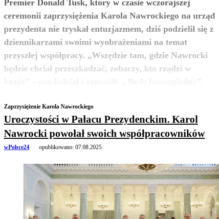
Premier Donald Tusk, który w czasie wczorajszej
ceremonii zaprzysiężenia Karola Nawrockiego na urząd
prezydenta nie tryskał entuzjazmem, dziś podzielił się z
dziennikarzami swoimi wyobrażeniami na temat
przyszłej współpracy. „Wszędzie tam, gdzie Nawrocki
będzie chciał przeszkadzać, zobaczy, kto rządzi w
zobacz więcej
kraju” – powiedział i zagroził: „ Będę bezwzględny”.
Zaprzysiężenie Karola Nawrockiego
Uroczystości w Pałacu Prezydenckim. Karol
Nawrocki powołał swoich współpracowników
wPolsce24
opublikowano:
07.08.2025