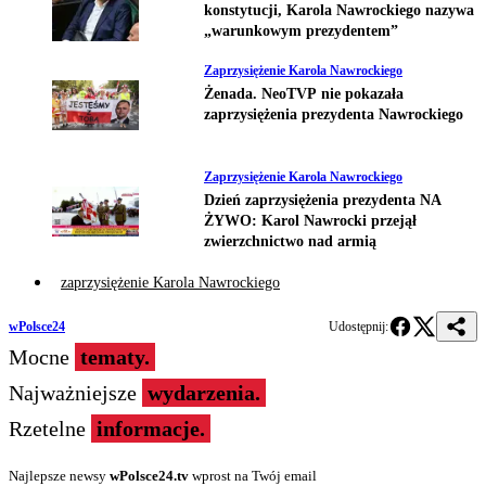
konstytucji, Karola Nawrockiego nazywa
„warunkowym prezydentem”
Zaprzysiężenie Karola Nawrockiego
Żenada. NeoTVP nie pokazała
zaprzysiężenia prezydenta Nawrockiego
Zaprzysiężenie Karola Nawrockiego
Dzień zaprzysiężenia prezydenta NA
ŻYWO: Karol Nawrocki przejął
zwierzchnictwo nad armią
zaprzysiężenie Karola Nawrockiego
wPolsce24
Udostępnij:
Mocne
tematy.
Najważniejsze
wydarzenia.
Rzetelne
informacje.
Najlepsze newsy
wPolsce24.tv
wprost na Twój email