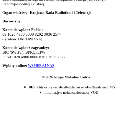
Rzeczypospolitej Polskiej.
Organ właściwy:
Krajowa Rada Radiofonii i Telewizji
.
Darowizny
Konto do wpłat z Polski:
69 1020 4900 0000 8202 3036 2577
(tytułem: DAROWIZNA)
Konto do wpłat z zagranicy:
BIC (SWIFT): BPKOPLPW
PL69 1020 4900 0000 8202 3036 2577
Wpłaty online:
WSPIERAJ NAS
© 2026
Grupa Medialna Fratria
RSS
Polityka prywatności
Regulamin serwisu
Regulamin SMS
Informacje o nadawcy/dostawcy VOD