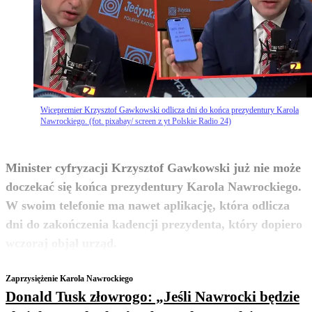
Wicepremier Krzysztof Gawkowski odlicza dni do końca prezydentury Karola
Nawrockiego. (fot. pixabay/ screen z yt Polskie Radio 24)
Minister cyfryzacji Krzysztof Gawkowski już nie może
doczekać się końca prezydentury Karola Nawrockiego.
W swoim telefonie ma nawet aplikację, która odlicza
dni do zakończenia kadencji prezydenta, który dopiero
zobacz więcej
wczoraj objął urząd.
Zaprzysiężenie Karola Nawrockiego
Donald Tusk złowrogo: „Jeśli Nawrocki będzie