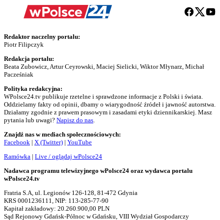
Redaktor naczelny portalu:
Piotr Filipczyk
Redakcja portalu:
Beata Zubowicz, Artur Ceyrowski, Maciej Sielicki, Wiktor Młynarz, Michał
Pacześniak
Polityka redakcyjna:
WPolsce24.tv publikuje rzetelne i sprawdzone informacje z Polski i świata.
Oddzielamy fakty od opinii, dbamy o wiarygodność źródeł i jawność autorstwa.
Działamy zgodnie z prawem prasowym i zasadami etyki dziennikarskiej. Masz
pytania lub uwagi?
Napisz do nas
.
Znajdź nas w mediach społecznościowych:
Facebook
|
X (Twitter)
|
YouTube
Ramówka
|
Live / oglądaj wPolsce24
Nadawca programu telewizyjnego wPolsce24 oraz wydawca portalu
wPolsce24.tv
Fratria S.A, ul. Legionów 126-128, 81-472 Gdynia
KRS 0001236111, NIP: 113-285-77-90
Kapitał zakładowy: 20.260.900,00 PLN
Sąd Rejonowy Gdańsk-Północ w Gdańsku, VIII Wydział Gospodarczy