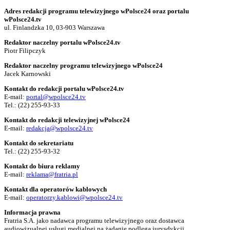
Adres redakcji programu telewizyjnego wPolsce24 oraz portalu
wPolsce24.tv
ul. Finlandzka 10, 03-903 Warszawa
Redaktor naczelny portalu wPolsce24.tv
Piotr Filipczyk
Redaktor naczelny programu telewizyjnego wPolsce24
Jacek Karnowski
Kontakt do redakcji portalu wPolsce24.tv
E-mail:
portal@wpolsce24.tv
Tel.:
(22) 255-93-33
Kontakt do redakcji telewizyjnej wPolsce24
E-mail:
redakcja@wpolsce24.tv
Kontakt do sekretariatu
Tel.:
(22) 255-93-32
Kontakt do biura reklamy
E-mail:
reklama@fratria.pl
Kontakt dla operatorów kablowych
E-mail:
operatorzy.kablowi@wpolsce24.tv
Informacja prawna
Fratria S.A. jako nadawca programu telewizyjnego oraz dostawca
audiowizualnej usługi medialnej na żądanie podlega jurysdykcji