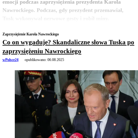
emocji podczas zaprzysiężenia prezydenta Karola
Nawrockiego. Podczas, gdy prezydent przemawiał,
zobacz więcej
Tusk wykonywał nerwowe gesty i robił miny.
Zaprzysiężenie Karola Nawrockiego
Co on wygaduje? Skandaliczne słowa Tuska po
zaprzysiężeniu Nawrockiego
wPolsce24
opublikowano:
06.08.2025