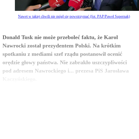
Nawet w takiej chwili nie mógł się powstrzymać (fot. PAP/Paweł Supernak)
Donald Tusk nie może przeboleć faktu, że Karol
Nawrocki został prezydentem Polski. Na krótkim
spotkaniu z mediami szef rządu postanowił ocenić
orędzie głowy państwa. Nie zabrakło uszczypliwości
pod adresem Nawrockiego i... prezesa PiS Jarosława
zobacz więcej
Kaczyńskiego.