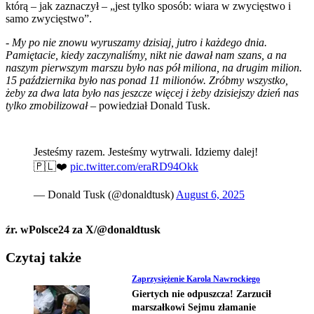
którą – jak zaznaczył – „jest tylko sposób: wiara w zwycięstwo i
samo zwycięstwo”.
-
My po nie znowu wyruszamy dzisiaj, jutro i każdego dnia.
Pamiętacie, kiedy zaczynaliśmy, nikt nie dawał nam szans, a na
naszym pierwszym marszu było nas pół miliona, na drugim milion.
15 października było nas ponad 11 milionów. Zróbmy wszystko,
żeby za dwa lata było nas jeszcze więcej i żeby dzisiejszy dzień nas
tylko zmobilizował
– powiedział Donald Tusk.
Jesteśmy razem. Jesteśmy wytrwali. Idziemy dalej!
🇵🇱❤️
pic.twitter.com/eraRD94Okk
— Donald Tusk (@donaldtusk)
August 6, 2025
źr. wPolsce24 za X/@donaldtusk
Czytaj także
Zaprzysiężenie Karola Nawrockiego
Giertych nie odpuszcza! Zarzucił
marszałkowi Sejmu złamanie