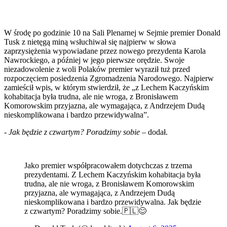
W środę po godzinie 10 na Sali Plenarnej w Sejmie premier Donald
Tusk z nietęgą miną wsłuchiwał się najpierw w słowa
zaprzysiężenia wypowiadane przez nowego prezydenta Karola
Nawrockiego, a później w jego pierwsze orędzie. Swoje
niezadowolenie z woli Polaków premier wyraził tuż przed
rozpoczęciem posiedzenia Zgromadzenia Narodowego. Najpierw
zamieścił wpis, w którym stwierdził, że „z Lechem Kaczyńskim
kohabitacja była trudna, ale nie wroga, z Bronisławem
Komorowskim przyjazna, ale wymagająca, z Andrzejem Dudą
nieskomplikowana i bardzo przewidywalna”.
-
Jak będzie z czwartym? Poradzimy sobie
– dodał.
Jako premier współpracowałem dotychczas z trzema
prezydentami. Z Lechem Kaczyńskim kohabitacja była
trudna, ale nie wroga, z Bronisławem Komorowskim
przyjazna, ale wymagająca, z Andrzejem Dudą
nieskomplikowana i bardzo przewidywalna. Jak będzie
z czwartym? Poradzimy sobie.🇵🇱😊