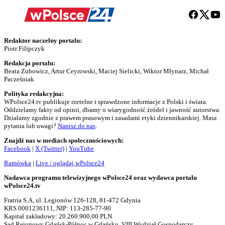
Redaktor naczelny portalu:
Piotr Filipczyk
Redakcja portalu:
Beata Zubowicz, Artur Ceyrowski, Maciej Sielicki, Wiktor Młynarz, Michał
Pacześniak
Polityka redakcyjna:
WPolsce24.tv publikuje rzetelne i sprawdzone informacje z Polski i świata.
Oddzielamy fakty od opinii, dbamy o wiarygodność źródeł i jawność autorstwa.
Działamy zgodnie z prawem prasowym i zasadami etyki dziennikarskiej. Masz
pytania lub uwagi?
Napisz do nas
.
Znajdź nas w mediach społecznościowych:
Facebook
|
X (Twitter)
|
YouTube
Ramówka
|
Live / oglądaj wPolsce24
Nadawca programu telewizyjnego wPolsce24 oraz wydawca portalu
wPolsce24.tv
Fratria S.A, ul. Legionów 126-128, 81-472 Gdynia
KRS 0001236111, NIP: 113-285-77-90
Kapitał zakładowy: 20.260.900,00 PLN
Sąd Rejonowy Gdańsk-Północ w Gdańsku, VIII Wydział Gospodarczy