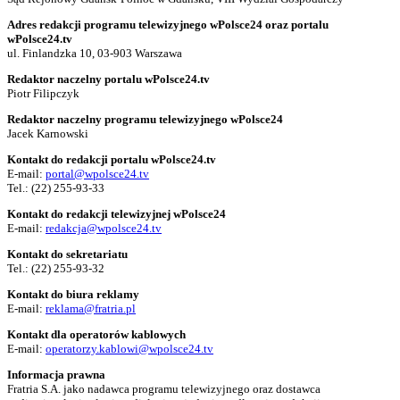
Adres redakcji programu telewizyjnego wPolsce24 oraz portalu
wPolsce24.tv
ul. Finlandzka 10, 03-903 Warszawa
Redaktor naczelny portalu wPolsce24.tv
Piotr Filipczyk
Redaktor naczelny programu telewizyjnego wPolsce24
Jacek Karnowski
Kontakt do redakcji portalu wPolsce24.tv
E-mail:
portal@wpolsce24.tv
Tel.:
(22) 255-93-33
Kontakt do redakcji telewizyjnej wPolsce24
E-mail:
redakcja@wpolsce24.tv
Kontakt do sekretariatu
Tel.:
(22) 255-93-32
Kontakt do biura reklamy
E-mail:
reklama@fratria.pl
Kontakt dla operatorów kablowych
E-mail:
operatorzy.kablowi@wpolsce24.tv
Informacja prawna
Fratria S.A. jako nadawca programu telewizyjnego oraz dostawca