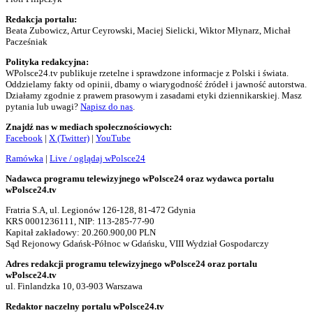
Redakcja portalu:
Beata Zubowicz, Artur Ceyrowski, Maciej Sielicki, Wiktor Młynarz, Michał
Pacześniak
Polityka redakcyjna:
WPolsce24.tv publikuje rzetelne i sprawdzone informacje z Polski i świata.
Oddzielamy fakty od opinii, dbamy o wiarygodność źródeł i jawność autorstwa.
Działamy zgodnie z prawem prasowym i zasadami etyki dziennikarskiej. Masz
pytania lub uwagi?
Napisz do nas
.
Znajdź nas w mediach społecznościowych:
Facebook
|
X (Twitter)
|
YouTube
Ramówka
|
Live / oglądaj wPolsce24
Nadawca programu telewizyjnego wPolsce24 oraz wydawca portalu
wPolsce24.tv
Fratria S.A, ul. Legionów 126-128, 81-472 Gdynia
KRS 0001236111, NIP: 113-285-77-90
Kapitał zakładowy: 20.260.900,00 PLN
Sąd Rejonowy Gdańsk-Północ w Gdańsku, VIII Wydział Gospodarczy
Adres redakcji programu telewizyjnego wPolsce24 oraz portalu
wPolsce24.tv
ul. Finlandzka 10, 03-903 Warszawa
Redaktor naczelny portalu wPolsce24.tv