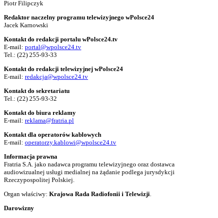
Piotr Filipczyk
Redaktor naczelny programu telewizyjnego wPolsce24
Jacek Karnowski
Kontakt do redakcji portalu wPolsce24.tv
E-mail:
portal@wpolsce24.tv
Tel.:
(22) 255-93-33
Kontakt do redakcji telewizyjnej wPolsce24
E-mail:
redakcja@wpolsce24.tv
Kontakt do sekretariatu
Tel.:
(22) 255-93-32
Kontakt do biura reklamy
E-mail:
reklama@fratria.pl
Kontakt dla operatorów kablowych
E-mail:
operatorzy.kablowi@wpolsce24.tv
Informacja prawna
Fratria S.A. jako nadawca programu telewizyjnego oraz dostawca
audiowizualnej usługi medialnej na żądanie podlega jurysdykcji
Rzeczypospolitej Polskiej.
Organ właściwy:
Krajowa Rada Radiofonii i Telewizji
.
Darowizny