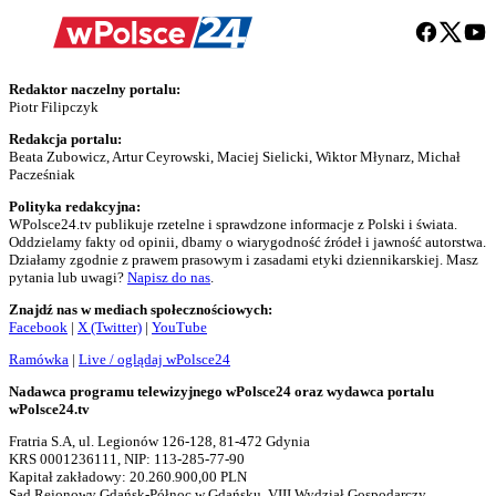
Redaktor naczelny portalu:
Piotr Filipczyk
Redakcja portalu:
Beata Zubowicz, Artur Ceyrowski, Maciej Sielicki, Wiktor Młynarz, Michał
Pacześniak
Polityka redakcyjna:
WPolsce24.tv publikuje rzetelne i sprawdzone informacje z Polski i świata.
Oddzielamy fakty od opinii, dbamy o wiarygodność źródeł i jawność autorstwa.
Działamy zgodnie z prawem prasowym i zasadami etyki dziennikarskiej. Masz
pytania lub uwagi?
Napisz do nas
.
Znajdź nas w mediach społecznościowych:
Facebook
|
X (Twitter)
|
YouTube
Ramówka
|
Live / oglądaj wPolsce24
Nadawca programu telewizyjnego wPolsce24 oraz wydawca portalu
wPolsce24.tv
Fratria S.A, ul. Legionów 126-128, 81-472 Gdynia
KRS 0001236111, NIP: 113-285-77-90
Kapitał zakładowy: 20.260.900,00 PLN
Sąd Rejonowy Gdańsk-Północ w Gdańsku, VIII Wydział Gospodarczy