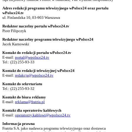
Adres redakcji programu telewizyjnego wPolsce24 oraz portalu
wPolsce24.tv
ul. Finlandzka 10, 03-903 Warszawa
Redaktor naczelny portalu wPolsce24.tv
Piotr Filipczyk
Redaktor naczelny programu telewizyjnego wPolsce24
Jacek Karnowski
Kontakt do redakcji portalu wPolsce24.tv
E-mail:
portal@wpolsce24.tv
Tel.:
(22) 255-93-33
Kontakt do redakcji telewizyjnej wPolsce24
E-mail:
redakcja@wpolsce24.tv
Kontakt do sekretariatu
Tel.:
(22) 255-93-32
Kontakt do biura reklamy
E-mail:
reklama@fratria.pl
Kontakt dla operatorów kablowych
E-mail:
operatorzy.kablowi@wpolsce24.tv
Informacja prawna
Fratria S.A. jako nadawca programu telewizyjnego oraz dostawca