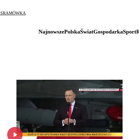
AS
RAMÓWKA
Najnowsze
Polska
Świat
Gospodarka
Sport