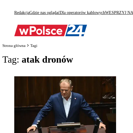
Redakcja
Gdzie nas oglądać
Dla operatorów kablowych
WESPRZYJ N
Strona główna
Tagi
Tag:
atak dronów