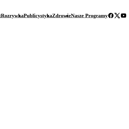
t
Rozrywka
Publicystyka
Zdrowie
Nasze Programy