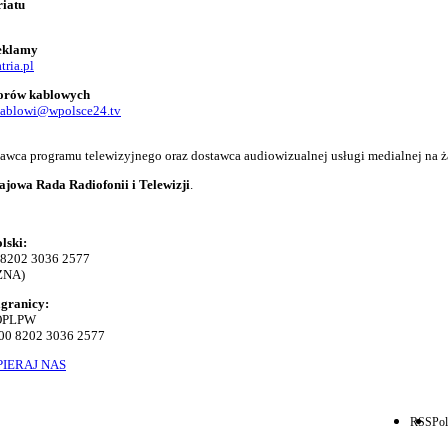
riatu
reklamy
tria.pl
torów kablowych
kablowi@wpolsce24.tv
adawca programu telewizyjnego oraz dostawca audiowizualnej usługi medialnej na ż
ajowa Rada Radiofonii i Telewizji
.
lski:
 8202 3036 2577
ZNA)
agranicy:
KOPLPW
00 8202 3036 2577
IERAJ NAS
RSS
Pol