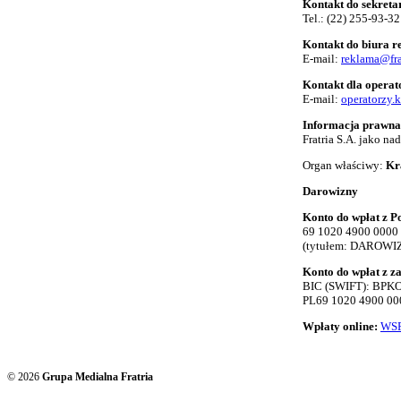
Kontakt do sekreta
Tel.:
(22) 255-93-32
Kontakt do biura 
E-mail:
reklama@fra
Kontakt dla opera
E-mail:
operatorzy.
Informacja prawna
Fratria S.A. jako n
Organ właściwy:
Kr
Darowizny
Konto do wpłat z Po
69 1020 4900 0000
(tytułem: DAROWI
Konto do wpłat z z
BIC (SWIFT): BP
PL69 1020 4900 00
Wpłaty online:
WSP
© 2026
Grupa Medialna Fratria