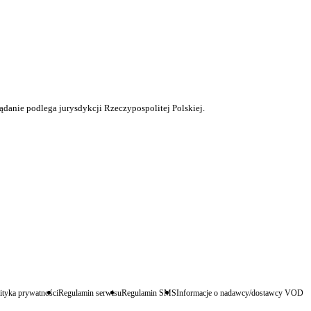
ądanie podlega jurysdykcji Rzeczypospolitej Polskiej.
ityka prywatności
Regulamin serwisu
Regulamin SMS
Informacje o nadawcy/dostawcy VOD