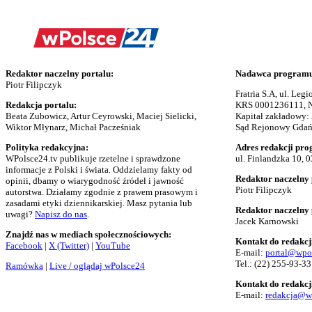
Redaktor naczelny portalu:
Nadawca programu 
Piotr Filipczyk
Fratria S.A, ul. Le
Redakcja portalu:
KRS 0001236111, N
Beata Zubowicz, Artur Ceyrowski, Maciej Sielicki,
Kapitał zakładowy:
Wiktor Młynarz, Michał Pacześniak
Sąd Rejonowy Gdańs
Polityka redakcyjna:
Adres redakcji pro
WPolsce24.tv publikuje rzetelne i sprawdzone
ul. Finlandzka 10, 
informacje z Polski i świata. Oddzielamy fakty od
Redaktor naczelny 
opinii, dbamy o wiarygodność źródeł i jawność
Piotr Filipczyk
autorstwa. Działamy zgodnie z prawem prasowym i
zasadami etyki dziennikarskiej. Masz pytania lub
Redaktor naczelny
uwagi?
Napisz do nas
.
Jacek Karnowski
Znajdź nas w mediach społecznościowych:
Kontakt do redakcj
Facebook
|
X (Twitter)
|
YouTube
E-mail:
portal@wpo
Tel.:
(22) 255-93-33
Ramówka
|
Live / oglądaj wPolsce24
Kontakt do redakcj
E-mail:
redakcja@w