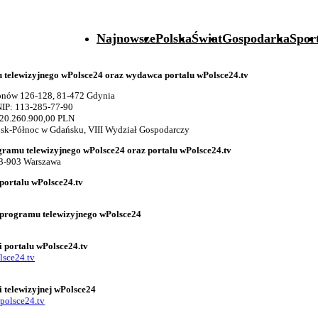
Najnowsze
Polska
Świat
Gospodarka
Spor
telewizyjnego wPolsce24 oraz wydawca portalu wPolsce24.tv
gionów 126-128, 81-472 Gdynia
IP: 113-285-77-90
 20.260.900,00 PLN
k-Północ w Gdańsku, VIII Wydział Gospodarczy
gramu telewizyjnego wPolsce24 oraz portalu wPolsce24.tv
03-903 Warszawa
portalu wPolsce24.tv
 programu telewizyjnego wPolsce24
i portalu wPolsce24.tv
lsce24.tv
i telewizyjnej wPolsce24
polsce24.tv