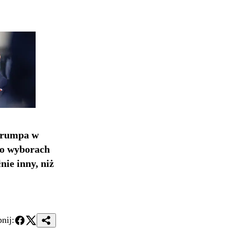
Trumpa w
 o wyborach
nie inny, niż
nij: