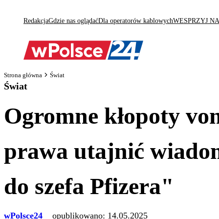
Redakcja
Gdzie nas oglądać
Dla operatorów kablowych
WESPRZYJ N
Strona główna
Świat
Świat
Ogromne kłopoty von
prawa utajnić wiado
do szefa Pfizera"
wPolsce24
opublikowano:
14.05.2025