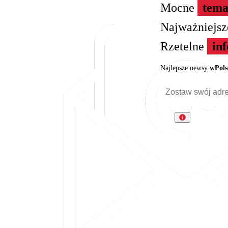
Mocne
tema
Najważniejs
Rzetelne
in
Najlepsze newsy
wPols