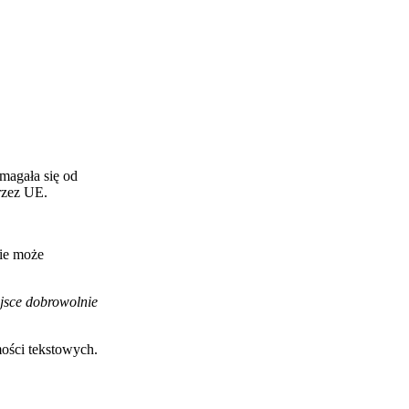
magała się od
rzez UE.
ie może
ejsce dobrowolnie
mości tekstowych.