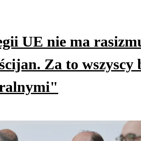
egii UE nie ma rasizm
ścijan. Za to wszyscy b
uralnymi"