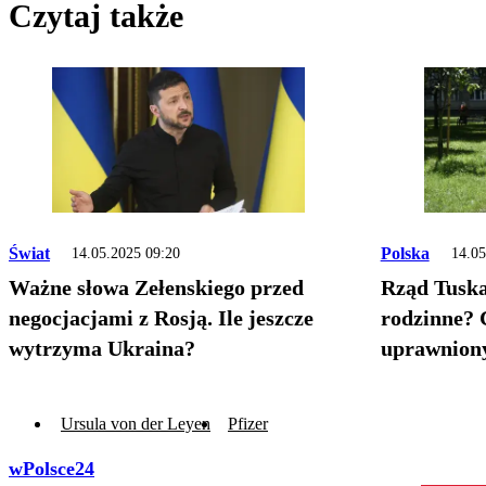
Czytaj także
Świat
Polska
14.05.2025 09:20
14.05
Ważne słowa Zełenskiego przed
Rząd Tuska
negocjacjami z Rosją. Ile jeszcze
rodzinne? 
wytrzyma Ukraina?
uprawniony
Ursula von der Leyen
Pfizer
wPolsce24