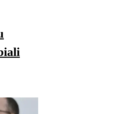
u
iali