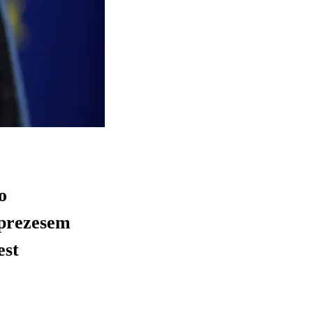
o
 prezesem
est