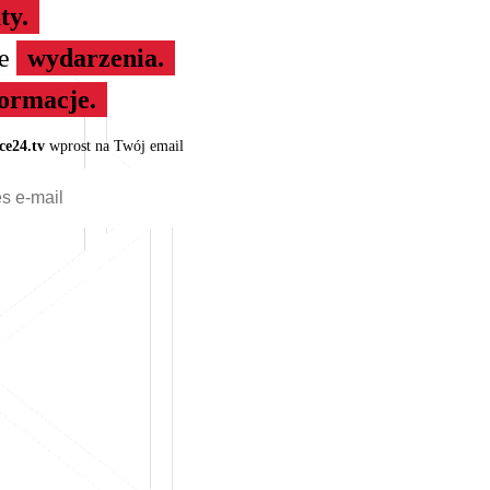
ty.
ze
wydarzenia.
formacje.
ce24.tv
wprost na Twój email