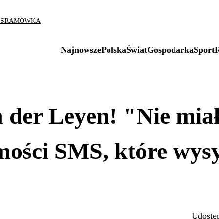
AS
RAMÓWKA
Najnowsze
Polska
Świat
Gospodarka
Sport
 der Leyen! "Nie mia
mości SMS, które wysy
Udostęp