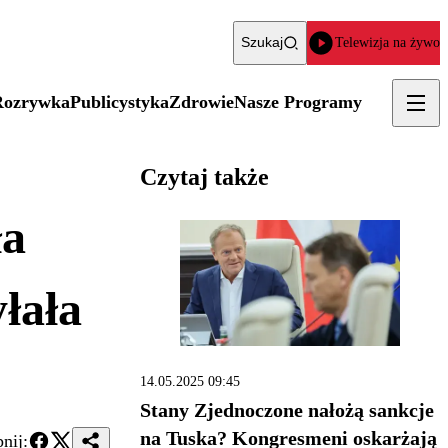
Szukaj
Telewizja na żywo
Rozrywka
Publicystyka
Zdrowie
Nasze Programy
Czytaj także
ła
łała
14.05.2025 09:45
Stany Zjednoczone nałożą sankcje
na Tuska? Kongresmeni oskarżają
nij: