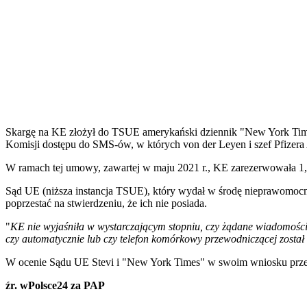
Skargę na KE złożył do TSUE amerykański dziennik "New York Times"
Komisji dostępu do SMS-ów, w których von der Leyen i szef Pfizera 
W ramach tej umowy, zawartej w maju 2021 r., KE zarezerwowała 1
Sąd UE (niższa instancja TSUE), który wydał w środę nieprawomo
poprzestać na stwierdzeniu, że ich nie posiada.
"
KE nie wyjaśniła w wystarczającym stopniu, czy żądane wiadomości 
czy automatycznie lub czy telefon komórkowy przewodniczącej zost
W ocenie Sądu UE Stevi i "New York Times" w swoim wniosku przedst
źr. wPolsce24 za PAP