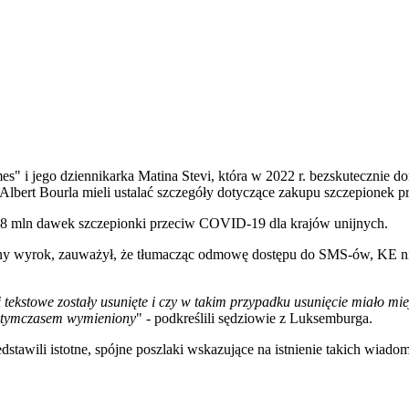
 i jego dziennikarka Matina Stevi, która w 2022 r. bezskutecznie do
Albert Bourla mieli ustalać szczegóły dotyczące zakupu szczepionek p
,8 mln dawek szczepionki przeciw COVID-19 dla krajów unijnych.
cny wyrok, zauważył, że tłumacząc odmowę dostępu do SMS-ów, KE n
tekstowe zostały usunięte i czy w takim przypadku usunięcie miało mi
ał tymczasem wymieniony
" - podkreślili sędziowie z Luksemburga.
awili istotne, spójne poszlaki wskazujące na istnienie takich wiado