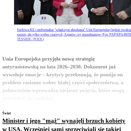
Szefowa KE i nieformalna "władczyni absolutna" Unii Europejskiej będzie zwalcz
rasizm, ale tylko wobec czarnych, Azjatów czy muzułmanów (Fot. PAP/EPA/BE
TESSIER / POOL)
Unia Europejska przyjęła nową strategię
antyrasistowską na lata 2026–2030. Dokument już
wywołuje emocje – krytycy przekonują, że pomija on
problem rasizmu wobec białej części społeczeństwa, a
jednocześnie wprowadza niejasne pojęcia, które mogą
zobacz więcej
prowadzić do nadużyć.
Świat
Minister i jego "mąż" wynajęli brzuch kobiety
w USA. Wcześniej sami sprzeciwiali się takiej