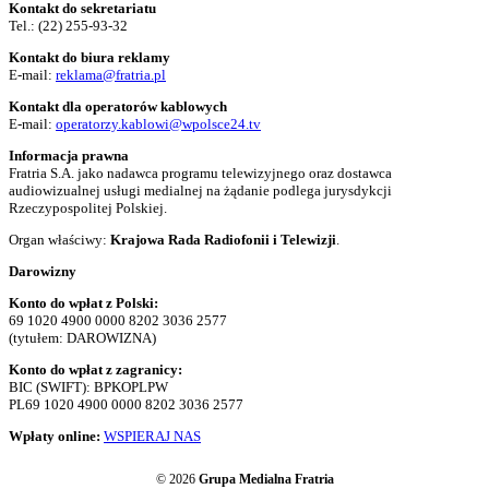
Kontakt do sekretariatu
Tel.:
(22) 255-93-32
Kontakt do biura reklamy
E-mail:
reklama@fratria.pl
Kontakt dla operatorów kablowych
E-mail:
operatorzy.kablowi@wpolsce24.tv
Informacja prawna
Fratria S.A. jako nadawca programu telewizyjnego oraz dostawca
audiowizualnej usługi medialnej na żądanie podlega jurysdykcji
Rzeczypospolitej Polskiej.
Organ właściwy:
Krajowa Rada Radiofonii i Telewizji
.
Darowizny
Konto do wpłat z Polski:
69 1020 4900 0000 8202 3036 2577
(tytułem: DAROWIZNA)
Konto do wpłat z zagranicy:
BIC (SWIFT): BPKOPLPW
PL69 1020 4900 0000 8202 3036 2577
Wpłaty online:
WSPIERAJ NAS
© 2026
Grupa Medialna Fratria