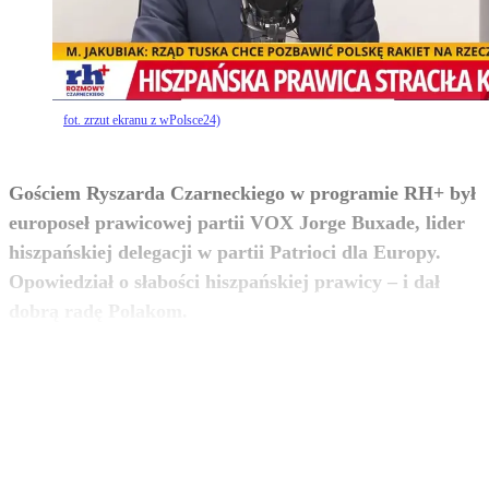
fot. zrzut ekranu z wPolsce24)
Gościem Ryszarda Czarneckiego w programie RH+ był
europoseł prawicowej partii VOX Jorge Buxade, lider
hiszpańskiej delegacji w partii Patrioci dla Europy.
Opowiedział o słabości hiszpańskiej prawicy – i dał
zobacz więcej
dobrą radę Polakom.