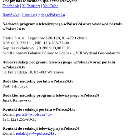
Znajdź nas w mediach społecznościowych:
Facebook
|
X (Twitter)
|
YouTube
Ramówka
|
Live / oglądaj wPolsce24
Nadawca programu telewizyjnego wPolsce24 oraz wydawca portalu
wPolsce24.tv
Fratria S.A, ul. Legionów 126-128, 81-472 Gdynia
KRS 0001236111, NIP: 113-285-77-90
Kapitał zakładowy: 20.260.900,00 PLN
Sąd Rejonowy Gdańsk-Północ w Gdańsku, VIII Wydział Gospodarczy
Adres redakcji programu telewizyjnego wPolsce24 oraz portalu
wPolsce24.tv
ul. Finlandzka 10, 03-903 Warszawa
Redaktor naczelny portalu wPolsce24.tv
Piotr Filipczyk
Redaktor naczelny programu telewizyjnego wPolsce24
Jacek Karnowski
Kontakt do redakcji portalu wPolsce24.tv
E-mail:
portal@wpolsce24.tv
Tel.:
(22) 255-93-33
Kontakt do redakcji telewizyjnej wPolsce24
E-mail:
redakcja@wpolsce24.tv