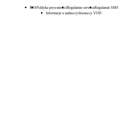
RSS
Polityka prywatności
Regulamin serwisu
Regulamin SMS
Informacje o nadawcy/dostawcy VOD