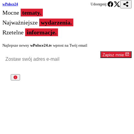
wPolsce24
Udostępnij:
Mocne
tematy.
Najważniejsze
wydarzenia.
Rzetelne
informacje.
Najlepsze newsy
wPolsce24.tv
wprost na Twój email
Zapisz mnie