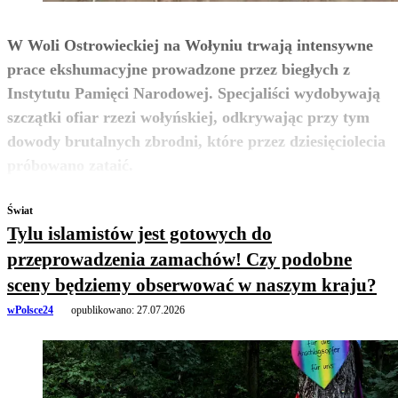
W Woli Ostrowieckiej na Wołyniu trwają intensywne
prace ekshumacyjne prowadzone przez biegłych z
Instytutu Pamięci Narodowej. Specjaliści wydobywają
szczątki ofiar rzezi wołyńskiej, odkrywając przy tym
dowody brutalnych zbrodni, które przez dziesięciolecia
zobacz więcej
próbowano zataić.
Świat
Tylu islamistów jest gotowych do
przeprowadzenia zamachów! Czy podobne
sceny będziemy obserwować w naszym kraju?
wPolsce24
opublikowano:
27.07.2026