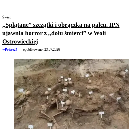
Świat
„Splątane” szczątki i obrączka na palcu. IPN
ujawnia horror z „dołu śmierci” w Woli
Ostrowieckiej
wPolsce24
opublikowano:
23.07.2026