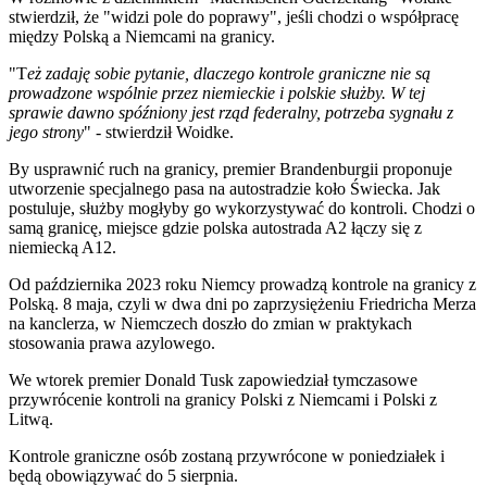
stwierdził, że "widzi pole do poprawy", jeśli chodzi o współpracę
między Polską a Niemcami na granicy.
"T
eż zadaję sobie pytanie, dlaczego kontrole graniczne nie są
prowadzone wspólnie przez niemieckie i polskie służby. W tej
sprawie dawno spóźniony jest rząd federalny, potrzeba sygnału z
jego strony
" - stwierdził Woidke.
By usprawnić ruch na granicy, premier Brandenburgii proponuje
utworzenie specjalnego pasa na autostradzie koło Świecka. Jak
postuluje, służby mogłyby go wykorzystywać do kontroli. Chodzi o
samą granicę, miejsce gdzie polska autostrada A2 łączy się z
niemiecką A12.
Od października 2023 roku Niemcy prowadzą kontrole na granicy z
Polską. 8 maja, czyli w dwa dni po zaprzysiężeniu Friedricha Merza
na kanclerza, w Niemczech doszło do zmian w praktykach
stosowania prawa azylowego.
We wtorek premier Donald Tusk zapowiedział tymczasowe
przywrócenie kontroli na granicy Polski z Niemcami i Polski z
Litwą.
Kontrole graniczne osób zostaną przywrócone w poniedziałek i
będą obowiązywać do 5 sierpnia.