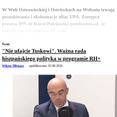
W Woli Ostrowieckiej i Ostrówkach na Wołyniu trwają
poszukiwania i ekshumacje ofiar UPA. Zastępca
prezesa IPN dr Karol Polejowski poinformował, że
zobacz więcej
dotychczas odnaleziono 49 osób.
Świat
"Nie ufajcie Tuskowi". Ważna rada
hiszpańskiego polityka w programie RH+
Wiktor Młynarz
opublikowano:
02.08.2026