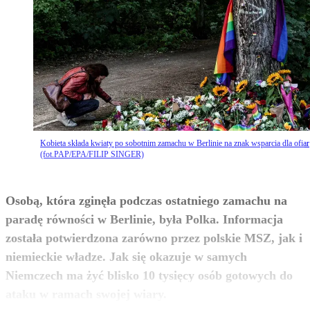
Kobieta składa kwiaty po sobotnim zamachu w Berlinie na znak wsparcia dla ofiar
(fot.PAP/EPA/FILIP SINGER)
Osobą, która zginęła podczas ostatniego zamachu na
paradę równości w Berlinie, była Polka. Informacja
została potwierdzona zarówno przez polskie MSZ, jak i
niemieckie władze. Jak się okazuje w samych
Niemczech ma żyć blisko 10 tysięcy osób gotowych do
zobacz więcej
ataku w ramach swojej wiary.