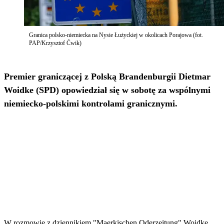
Granica polsko-niemiecka na Nysie Łużyckiej w okolicach Porajowa (fot.
PAP/Krzysztof Ćwik)
Premier graniczącej z Polską Brandenburgii Dietmar
Woidke (SPD) opowiedział się w sobotę za wspólnymi
niemiecko-polskimi kontrolami granicznymi.
W rozmowie z dziennikiem "Maerkischen Oderzeitung" Woidke