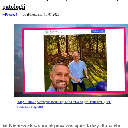
patologii
wPolsce24
opublikowano:
17.07.2026
"Mąż" Jensa Spahna pochwalił się, że od teraz są już "tatusiami" (Fot.
Pixabay/Instagram)
W Niemczech wybuchł poważny spór, który dla wielu