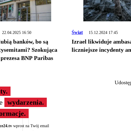
Świat
22.04.2025 16:50
15.12.2024 17:45
lubią banków, bo są
Izrael likwiduje ambas
tysemitami? Szokująca
liczniejsze incydenty a
prezesa BNP Paribas
Udostęp
ty.
ze
wydarzenia.
formacje.
ce24.tv
wprost na Twój email