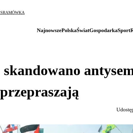
AS
RAMÓWKA
Najnowsze
Polska
Świat
Gospodarka
Sport
u skandowano antysem
 przepraszają
Udostęp