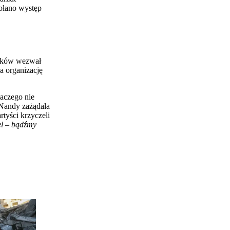
wołano występ
onków wezwał
a organizację
laczego nie
 Nandy zażądała
tyści krzyczeli
el – bądźmy