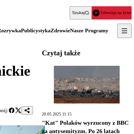
Szukaj
Telewizja na żywo
Rozrywka
Publicystyka
Zdrowie
Nasze Programy
Czytaj także
ickie
nij:
20.05.2025 11:15
"Kat" Polaków wyrzucony z BBC
za antysemityzm. Po 26 latach