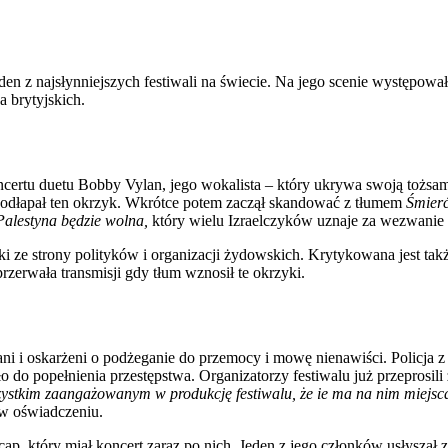
den z najsłynniejszych festiwali na świecie. Na jego scenie występowa
a brytyjskich.
certu duetu Bobby Vylan, jego wokalista – który ukrywa swoją tożsam
podłapał ten okrzyk. Wkrótce potem zaczął skandować z tłumem
Śmierć
Palestyna będzie wolna,
który wielu Izraelczyków uznaje za wezwanie
yki ze strony polityków i organizacji żydowskich. Krytykowana jest ta
przerwała transmisji gdy tłum wznosił te okrzyki.
ani i oskarżeni o podżeganie do przemocy i mowę nienawiści. Policja z
o do popełnienia przestępstwa. Organizatorzy festiwalu już przeprosili 
zystkim zaangażowanym w produkcję festiwalu, że ie ma na nim miejsc
 w oświadczeniu.
ap, który miał koncert zaraz po nich. Jeden z jego członków usłyszał z