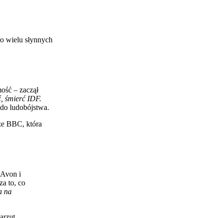
ło wielu słynnych
ość – zaczął
, śmierć IDF.
 do ludobójstwa.
kże BBC, która
 Avon i
za to, co
a na
arzut