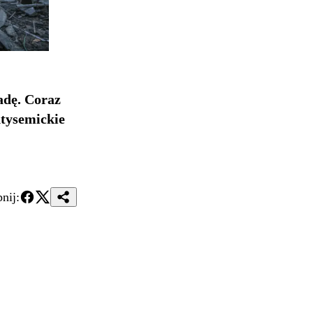
adę. Coraz
ntysemickie
nij: