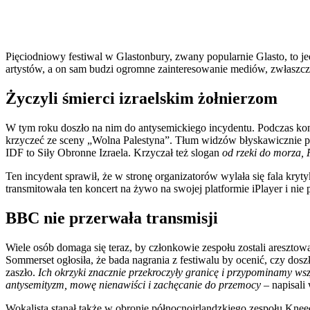
Pięciodniowy festiwal w Glastonbury, zwany popularnie Glasto, to je
artystów, a on sam budzi ogromne zainteresowanie mediów, zwłaszcz
Życzyli śmierci izraelskim żołnierzom
W tym roku doszło na nim do antysemickiego incydentu. Podczas kon
krzyczeć ze sceny „Wolna Palestyna”. Tłum widzów błyskawicznie 
IDF to Siły Obronne Izraela. Krzyczał też slogan
od rzeki do morza, 
Ten incydent sprawił, że w stronę organizatorów wylała się fala kryt
transmitowała ten koncert na żywo na swojej platformie iPlayer i nie 
BBC nie przerwała transmisji
Wiele osób domaga się teraz, by członkowie zespołu zostali aresztow
Sommerset ogłosiła, że bada nagrania z festiwalu by ocenić, czy doszł
zaszło.
Ich okrzyki znacznie przekroczyły granicę i przypominamy ws
antysemityzm, mowę nienawiści i zachęcanie do przemocy –
napisali
Wokalista stanął także w obronie północnoirlandzkiego zespołu Kneec