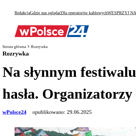
Redakcja
Gdzie nas oglądać
Dla operatorów kablowych
WESPRZYJ N
Strona główna
Rozrywka
Rozrywka
Na słynnym festiwal
hasła. Organizatorzy
wPolsce24
opublikowano:
29.06.2025