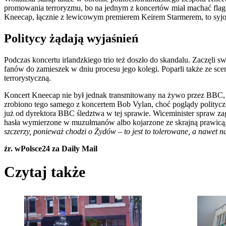
promowania terroryzmu, bo na jednym z koncertów miał machać flagą
Kneecap, łącznie z lewicowym premierem Keirem Starmerem, to syjo
Politycy żądają wyjaśnień
Podczas koncertu irlandzkiego trio też doszło do skandalu. Zaczęli
fanów do zamieszek w dniu procesu jego kolegi. Poparli także ze sce
terrorystyczną.
Koncert Kneecap nie był jednak transmitowany na żywo przez BBC, na 
zrobiono tego samego z koncertem Bob Vylan, choć poglądy polityczn
już od dyrektora BBC śledztwa w tej sprawie. Wiceminister spraw zag
hasła wymierzone w muzułmanów albo kojarzone ze skrajną prawicą,
szczerzy, ponieważ chodzi o Żydów – to jest to tolerowane, a nawet
źr. wPolsce24 za Daily Mail
Czytaj także