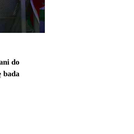
ani do
ę bada