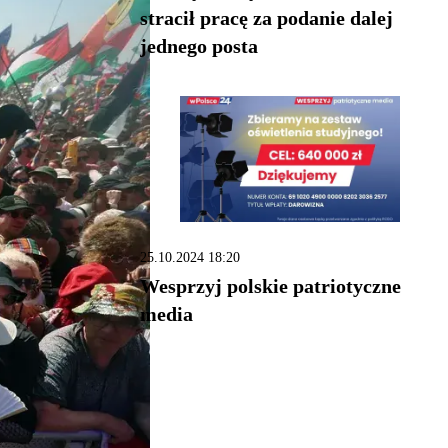
stracił pracę za podanie dalej
jednego posta
25.10.2024 18:20
Wesprzyj polskie patriotyczne
media