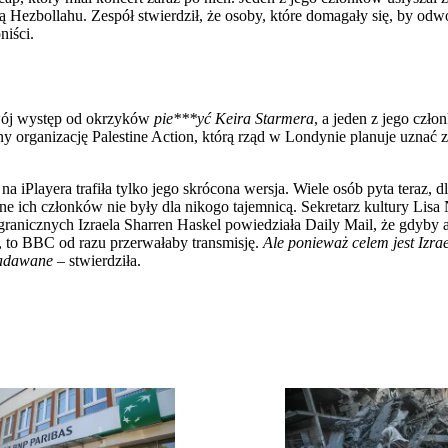
 Hezbollahu. Zespół stwierdził, że osoby, które domagały się, by od
niści.
 swój występ od okrzyków
pie***yć Keira Starmera
, a jeden z jego czł
ny organizację Palestine Action, którą rząd w Londynie planuje uznać z
iPlayera trafiła tylko jego skrócona wersja. Wiele osób pyta teraz, d
e ich członków nie były dla nikogo tajemnicą. Sekretarz kultury Lisa
ranicznych Izraela Sharren Haskel powiedziała Daily Mail, że gdyby ar
 to BBC od razu przerwałaby transmisję.
Ale ponieważ celem jest Izra
 nadawane –
stwierdziła.