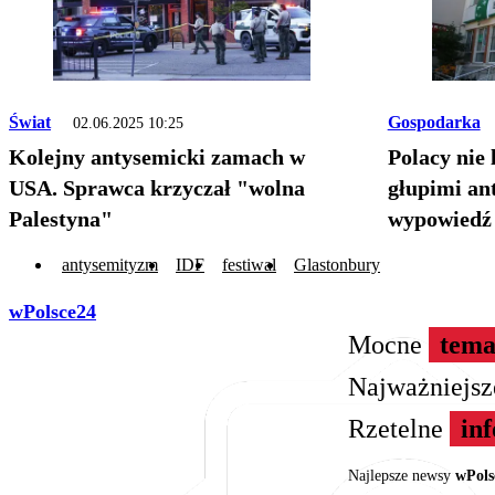
Świat
Gospodarka
02.06.2025 10:25
Kolejny antysemicki zamach w
Polacy nie 
USA. Sprawca krzyczał "wolna
głupimi an
Palestyna"
wypowiedź 
antysemityzm
IDF
festiwal
Glastonbury
wPolsce24
Mocne
tema
Najważniejs
Rzetelne
in
Najlepsze newsy
wPols