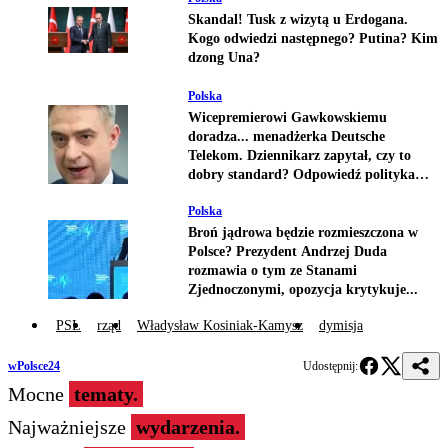
Skandal! Tusk z wizytą u Erdogana.
Kogo odwiedzi następnego? Putina? Kim
dzong Una?
Polska
Wicepremierowi Gawkowskiemu
doradza... menadżerka Deutsche
Telekom. Dziennikarz zapytał, czy to
dobry standard? Odpowiedź polityka
zdumiewa
Polska
Broń jądrowa będzie rozmieszczona w
Polsce? Prezydent Andrzej Duda
rozmawia o tym ze Stanami
Zjednoczonymi, opozycja krytykuje...
PSL
rząd
Władysław Kosiniak-Kamysz
dymisja
wPolsce24
Udostępnij:
Mocne
tematy.
Najważniejsze
wydarzenia.