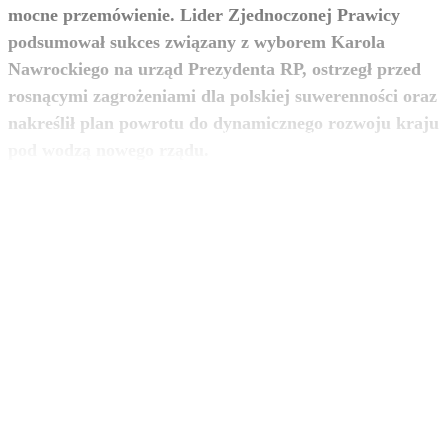
mocne przemówienie. Lider Zjednoczonej Prawicy
podsumował sukces związany z wyborem Karola
Nawrockiego na urząd Prezydenta RP, ostrzegł przed
rosnącymi zagrożeniami dla polskiej suwerenności oraz
nakreślił plan powrotu do dynamicznego rozwoju kraju
zobacz więcej
pod wodzą nowego rządu.