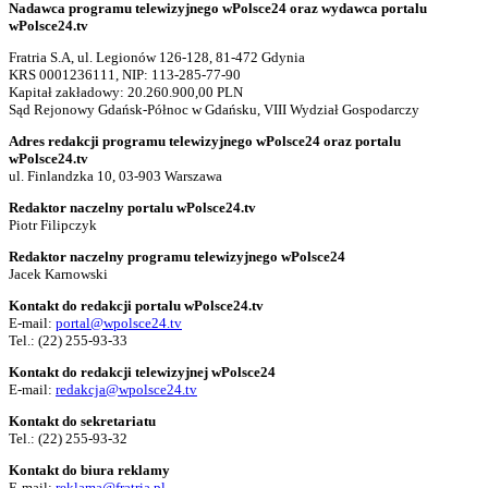
Nadawca programu telewizyjnego wPolsce24 oraz wydawca portalu
wPolsce24.tv
Fratria S.A, ul. Legionów 126-128, 81-472 Gdynia
KRS 0001236111, NIP: 113-285-77-90
Kapitał zakładowy: 20.260.900,00 PLN
Sąd Rejonowy Gdańsk-Północ w Gdańsku, VIII Wydział Gospodarczy
Adres redakcji programu telewizyjnego wPolsce24 oraz portalu
wPolsce24.tv
ul. Finlandzka 10, 03-903 Warszawa
Redaktor naczelny portalu wPolsce24.tv
Piotr Filipczyk
Redaktor naczelny programu telewizyjnego wPolsce24
Jacek Karnowski
Kontakt do redakcji portalu wPolsce24.tv
E-mail:
portal@wpolsce24.tv
Tel.:
(22) 255-93-33
Kontakt do redakcji telewizyjnej wPolsce24
E-mail:
redakcja@wpolsce24.tv
Kontakt do sekretariatu
Tel.:
(22) 255-93-32
Kontakt do biura reklamy
E-mail:
reklama@fratria.pl