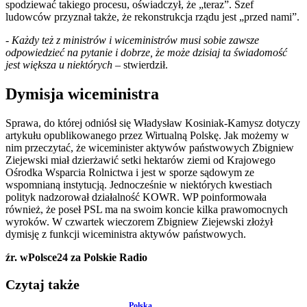
spodziewać takiego procesu, oświadczył, że „teraz”. Szef
ludowców przyznał także, że rekonstrukcja rządu jest „przed nami”.
-
Każdy też z ministrów i wiceministrów musi sobie zawsze
odpowiedzieć na pytanie i dobrze, że może dzisiaj ta świadomość
jest większa u niektórych
– stwierdził.
Dymisja wiceministra
Sprawa, do której odniósł się Władysław Kosiniak-Kamysz dotyczy
artykułu opublikowanego przez Wirtualną Polskę. Jak możemy w
nim przeczytać, że wiceminister aktywów państwowych Zbigniew
Ziejewski miał dzierżawić setki hektarów ziemi od Krajowego
Ośrodka Wsparcia Rolnictwa i jest w sporze sądowym ze
wspomnianą instytucją. Jednocześnie w niektórych kwestiach
polityk nadzorował działalność KOWR. WP poinformowała
również, że poseł PSL ma na swoim koncie kilka prawomocnych
wyroków. W czwartek wieczorem Zbigniew Ziejewski złożył
dymisję z funkcji wiceministra aktywów państwowych.
źr. wPolsce24 za Polskie Radio
Czytaj także
Polska