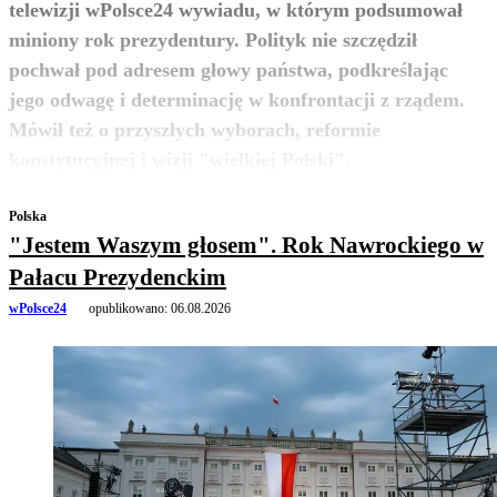
telewizji wPolsce24 wywiadu, w którym podsumował
miniony rok prezydentury. Polityk nie szczędził
pochwał pod adresem głowy państwa, podkreślając
jego odwagę i determinację w konfrontacji z rządem.
Mówił też o przyszłych wyborach, reformie
zobacz więcej
konstytucyjnej i wizji "wielkiej Polski".
Polska
"Jestem Waszym głosem". Rok Nawrockiego w
Pałacu Prezydenckim
wPolsce24
opublikowano:
06.08.2026