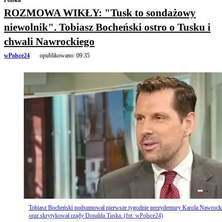
Polska
ROZMOWA WIKŁY: "Tusk to sondażowy
niewolnik". Tobiasz Bocheński ostro o Tusku i
chwali Nawrockiego
wPolsce24
opublikowano:
09:35
Tobiasz Bocheński podsumował pierwsze tygodnie prezydentury Karola Nawrock
oraz skrytykował rządy Donalda Tuska. (fot. wPolsce24)