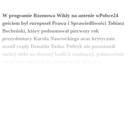
W programie Rozmowa Wikły na antenie wPolsce24
gościem był europoseł Prawa i Sprawiedliwości Tobiasz
Bocheński, który podsumował pierwszy rok
prezydentury Karola Nawrockiego oraz krytycznie
ocenił rządy Donalda Tuska. Polityk nie pozostawił
suchej nitki na obecnej koalicji rządzącej, jednocześnie
zobacz więcej
wyrażając nadzieję na zjednoczenie prawicy.