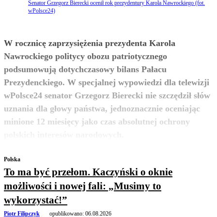
Senator Grzegorz Bierecki ocenił rok prezydentury Karola Nawrockiego (fot.
wPolsce24)
W rocznicę zaprzysiężenia prezydenta Karola
Nawrockiego politycy obozu patriotycznego
podsumowują dotychczasowy bilans Pałacu
Prezydenckiego. W specjalnej wypowiedzi dla telewizji
wPolsce24 senator Grzegorz Bierecki nie szczędził słów
uznania dla głowy państwa, jednoznacznie oceniając
minione 12 miesięcy jako czas absolutnej ochrony
zobacz więcej
polskich interesów narodowych.
Polska
To ma być przełom. Kaczyński o oknie
możliwości i nowej fali: „Musimy to
wykorzystać!”
Piotr Filipczyk
opublikowano:
06.08.2026