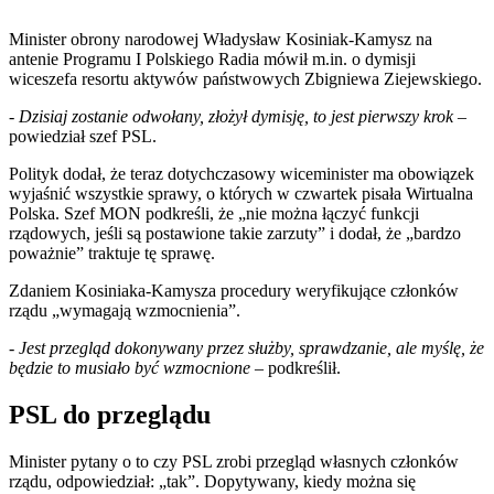
Minister obrony narodowej Władysław Kosiniak-Kamysz na
antenie Programu I Polskiego Radia mówił m.in. o dymisji
wiceszefa resortu aktywów państwowych Zbigniewa Ziejewskiego.
-
Dzisiaj zostanie odwołany, złożył dymisję, to jest pierwszy krok
–
powiedział szef PSL.
Polityk dodał, że teraz dotychczasowy wiceminister ma obowiązek
wyjaśnić wszystkie sprawy, o których w czwartek pisała Wirtualna
Polska. Szef MON podkreśli, że „nie można łączyć funkcji
rządowych, jeśli są postawione takie zarzuty” i dodał, że „bardzo
poważnie” traktuje tę sprawę.
Zdaniem Kosiniaka-Kamysza procedury weryfikujące członków
rządu „wymagają wzmocnienia”.
-
Jest przegląd dokonywany przez służby, sprawdzanie, ale myślę, że
będzie to musiało być wzmocnione
– podkreślił.
PSL do przeglądu
Minister pytany o to czy PSL zrobi przegląd własnych członków
rządu, odpowiedział: „tak”. Dopytywany, kiedy można się