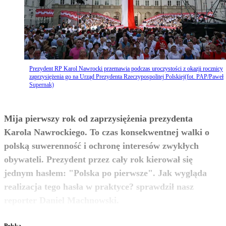
Prezydent RP Karol Nawrocki przemawia podczas uroczystości z okazji rocznicy
zaprzysiężenia go na Urząd Prezydenta Rzeczypospolitej Polskiej(fot. PAP/Paweł
Supernak)
Mija pierwszy rok od zaprzysiężenia prezydenta
Karola Nawrockiego. To czas konsekwentnej walki o
polską suwerenność i ochronę interesów zwykłych
obywateli. Prezydent przez cały rok kierował się
jednym hasłem: "Polska po pierwsze". Jak wygląda
realizacja tego hasła w praktyce? sprawdził nasz
zobacz więcej
reporter Daniel Machnowski.