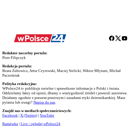
Redaktor naczelny portalu:
Piotr Filipczyk
Redakcja portalu:
Beata Zubowicz, Artur Ceyrowski, Maciej Sielicki, Wiktor Młynarz, Michał
Pacześniak
Polityka redakcyjna:
WPolsce24.tv publikuje rzetelne i sprawdzone informacje z Polski i świata.
Oddzielamy fakty od opinii, dbamy o wiarygodność źródeł i jawność autorstwa.
Działamy zgodnie z prawem prasowym i zasadami etyki dziennikarskiej. Masz
pytania lub uwagi?
Napisz do nas
.
Znajdź nas w mediach społecznościowych:
Facebook
|
X (Twitter)
|
YouTube
Ramówka
|
Live / oglądaj wPolsce24