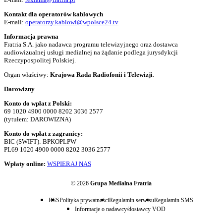
Kontakt dla operatorów kablowych
E-mail:
operatorzy.kablowi@wpolsce24.tv
Informacja prawna
Fratria S.A. jako nadawca programu telewizyjnego oraz dostawca
audiowizualnej usługi medialnej na żądanie podlega jurysdykcji
Rzeczypospolitej Polskiej.
Organ właściwy:
Krajowa Rada Radiofonii i Telewizji
.
Darowizny
Konto do wpłat z Polski:
69 1020 4900 0000 8202 3036 2577
(tytułem: DAROWIZNA)
Konto do wpłat z zagranicy:
BIC (SWIFT): BPKOPLPW
PL69 1020 4900 0000 8202 3036 2577
Wpłaty online:
WSPIERAJ NAS
© 2026
Grupa Medialna Fratria
RSS
Polityka prywatności
Regulamin serwisu
Regulamin SMS
Informacje o nadawcy/dostawcy VOD