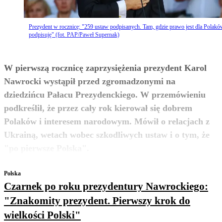
Prezydent w rocznicę: "259 ustaw podpisanych. Tam, gdzie prawo jest dla Polakó
podpisuję" (fot. PAP/Paweł Supernak)
W pierwszą rocznicę zaprzysiężenia prezydent Karol
Nawrocki wystąpił przed zgromadzonymi na
dziedzińcu Pałacu Prezydenckiego. W przemówieniu
podkreślił, że przez cały rok kierował się dobrem
Polaków i interesem narodowym. Mówił o relacjach z
Ukrainą, wetach wobec szkodliwych ustaw i o tym, że
zobacz więcej
"po pierwsze Polska".
Polska
Czarnek po roku prezydentury Nawrockiego:
"Znakomity prezydent. Pierwszy krok do
wielkości Polski"