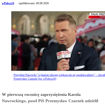
wPolsce24
opublikowano:
06.08.2026
Prezydent Nawrocki "wykazuje odwagę większą niż się spodziewaliśmy" – chwal
Przemysław Czarnek (fot. wPolsce24)
W pierwszą rocznicę zaprzysiężenia Karola
Nawrockiego, poseł PiS Przemysław Czarnek udzielił