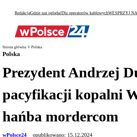
Redakcja
Gdzie nas oglądać
Dla operatorów kablowych
WESPRZYJ N
Strona główna
Polska
Polska
Prezydent Andrzej D
pacyfikacji kopalni 
hańba mordercom
wPolsce24
opublikowano:
15.12.2024