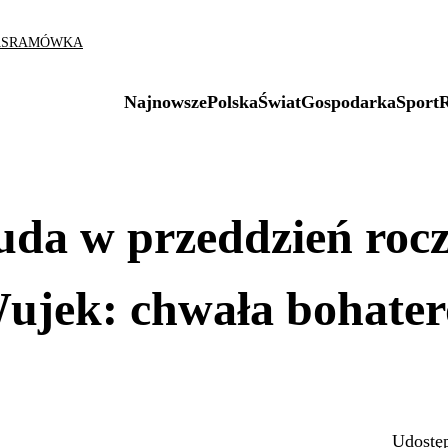
AS
RAMÓWKA
Najnowsze
Polska
Świat
Gospodarka
Sport
uda w przeddzień rocz
Wujek: chwała bohate
Udostęp