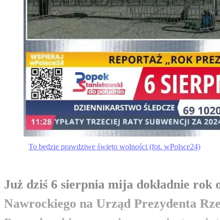
To będzie prawdziwe święto wolności (fot. wPolsce24)
Już dziś 6 sierpnia mija dokładnie rok
Nawrockiego na Urząd Prezydenta Rzecz