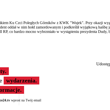
ikiem Ku Czci Poległych Górników z KWK "Wujek". Przy okazji wygło
ydent oddał w nim hołd zamordowanym i podkreślił wyjątkową hańbę j
j III RP, co bardzo mocno wybrzmiało w wystąpieniu prezydenta Dudy, b
Udostęp
ty.
ze
wydarzenia.
formacje.
ce24.tv
wprost na Twój email