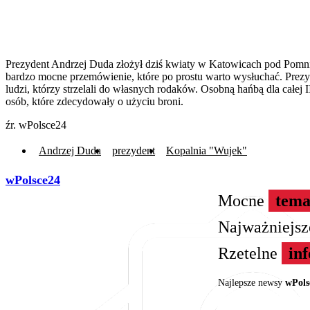
Prezydent Andrzej Duda złożył dziś kwiaty w Katowicach pod Pomn
bardzo mocne przemówienie, które po prostu warto wysłuchać. Prez
ludzi, którzy strzelali do własnych rodaków. Osobną hańbą dla całe
osób, które zdecydowały o użyciu broni.
źr. wPolsce24
Andrzej Duda
prezydent
Kopalnia "Wujek"
wPolsce24
Mocne
tema
Najważniejs
Rzetelne
in
Najlepsze newsy
wPols