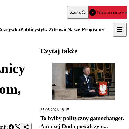
Szukaj
Telewizja na żywo
Rozrywka
Publicystyka
Zdrowie
Nasze Programy
Czytaj także
nicy
rom,
25.05.2026 18:15
To byłby polityczny gamechanger.
Andrzej Duda powalczy o...
nij: