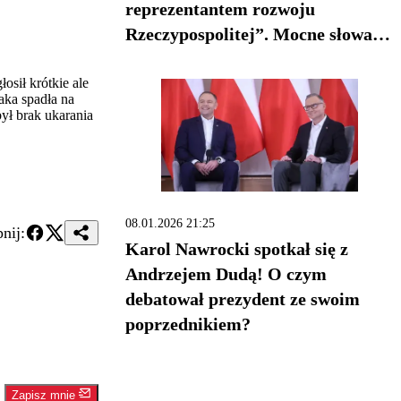
reprezentantem rozwoju
Rzeczypospolitej”. Mocne słowa w
"Rozmowie Wikły"
sił krótkie ale
aka spadła na
ył brak ukarania
08.01.2026 21:25
nij:
Karol Nawrocki spotkał się z
Andrzejem Dudą! O czym
debatował prezydent ze swoim
poprzednikiem?
Zapisz mnie