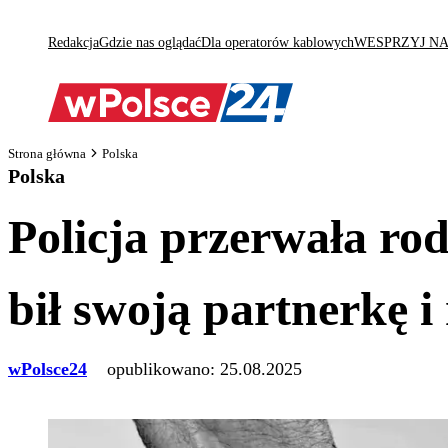
Redakcja
Gdzie nas oglądać
Dla operatorów kablowych
WESPRZYJ N
Strona główna
Polska
Polska
Policja przerwała r
bił swoją partnerkę i
wPolsce24
opublikowano:
25.08.2025