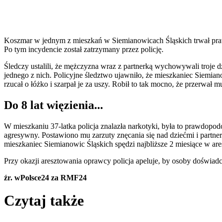
Koszmar w jednym z mieszkań w Siemianowicach Śląskich trwał prawie
Po tym incydencie został zatrzymany przez policję.
Śledczy ustalili, że mężczyzna wraz z partnerką wychowywali troje dz
jednego z nich. Policyjne śledztwo ujawniło, że mieszkaniec Siemiano
rzucał o łóżko i szarpał je za uszy. Robił to tak mocno, że przerwał 
Do 8 lat więzienia...
W mieszkaniu 37-latka policja znalazła narkotyki, była to prawdopo
agresywny. Postawiono mu zarzuty znęcania się nad dziećmi i partner
mieszkaniec Siemianowic Śląskich spędzi najbliższe 2 miesiące w are
Przy okazji aresztowania oprawcy policja apeluje, by osoby doświa
źr. wPolsce24 za RMF24
Czytaj także