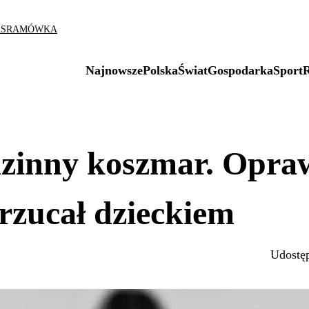
AS
RAMÓWKA
Najnowsze
Polska
Świat
Gospodarka
Sport
odzinny koszmar. Opra
 rzucał dzieckiem
Udostęp