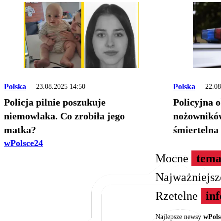
Polska
Polska
23.08.2025 14:50
22.08
Policja pilnie poszukuje
Policyjna 
niemowlaka. Co zrobiła jego
nożowników w Po
matka?
śmiertelna
wPolsce24
Mocne
tema
Najważniejs
Rzetelne
in
Najlepsze newsy
wPols