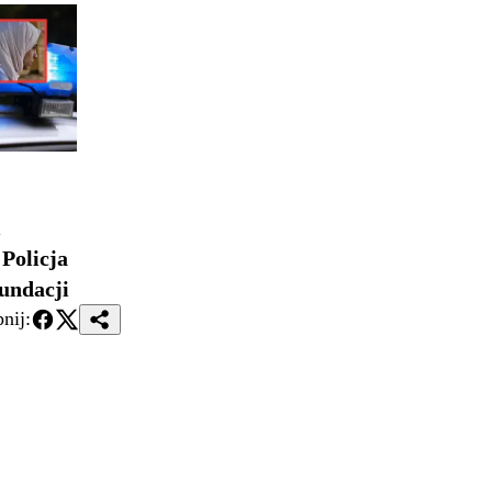
i
Policja
undacji
nij: