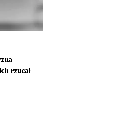
yzna
ich rzucał