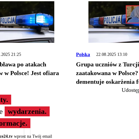
Polska
.2025 21:25
22.08.2025 13:10
obława po atakach
Grupa uczniów z Turcj
lsce! Jest ofiara
zaatakowana w Polsce? 
dementuje oskarżenia f
Udostęp
ty.
ze
wydarzenia.
formacje.
ce24.tv
wprost na Twój email