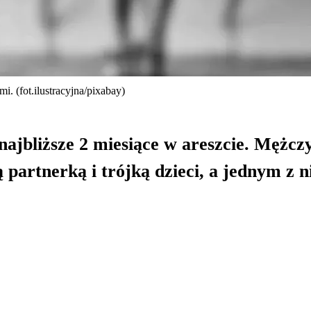
i. (fot.ilustracyjna/pixabay)
 najbliższe 2 miesiące w areszcie. Mężcz
ą partnerką i trójką dzieci, a jednym z n