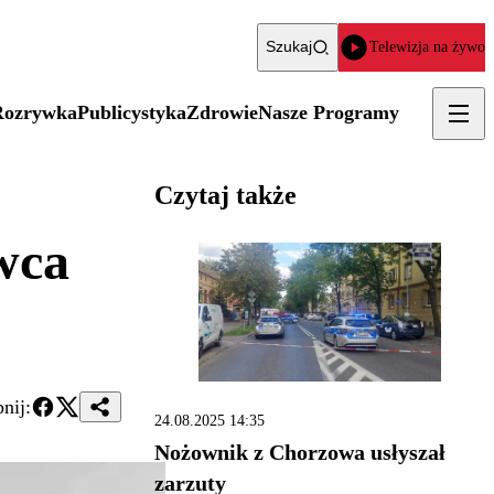
Szukaj
Telewizja na żywo
Rozrywka
Publicystyka
Zdrowie
Nasze Programy
Czytaj także
wca
nij:
24.08.2025 14:35
Nożownik z Chorzowa usłyszał
zarzuty