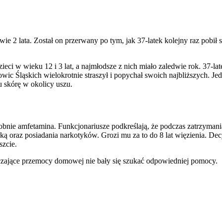
 2 lata. Został on przerwany po tym, jak 37-latek kolejny raz pobił s
ieci w wieku 12 i 3 lat, a najmłodsze z nich miało zaledwie rok. 37-la
wic Śląskich wielokrotnie straszył i popychał swoich najbliższych. Je
mu skórę w okolicy uszu.
dobnie amfetamina. Funkcjonariusze podkreślają, że podczas zatrzyman
ką oraz posiadania narkotyków. Grozi mu za to do 8 lat więzienia. Dec
szcie.
dczające przemocy domowej nie bały się szukać odpowiedniej pomocy.