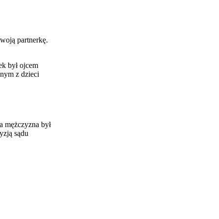
woją partnerkę.
tek był ojcem
dnym z dzieci
ia mężczyzna był
yzją sądu