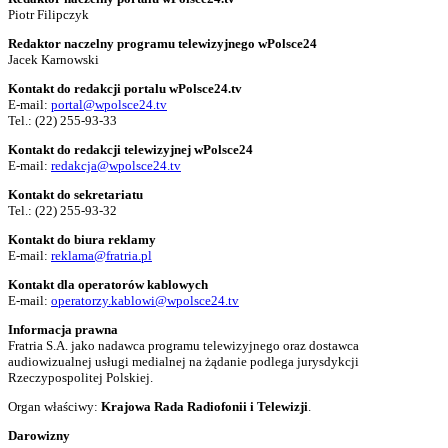
Piotr Filipczyk
Redaktor naczelny programu telewizyjnego wPolsce24
Jacek Karnowski
Kontakt do redakcji portalu wPolsce24.tv
E-mail:
portal@wpolsce24.tv
Tel.:
(22) 255-93-33
Kontakt do redakcji telewizyjnej wPolsce24
E-mail:
redakcja@wpolsce24.tv
Kontakt do sekretariatu
Tel.:
(22) 255-93-32
Kontakt do biura reklamy
E-mail:
reklama@fratria.pl
Kontakt dla operatorów kablowych
E-mail:
operatorzy.kablowi@wpolsce24.tv
Informacja prawna
Fratria S.A. jako nadawca programu telewizyjnego oraz dostawca
audiowizualnej usługi medialnej na żądanie podlega jurysdykcji
Rzeczypospolitej Polskiej.
Organ właściwy:
Krajowa Rada Radiofonii i Telewizji
.
Darowizny