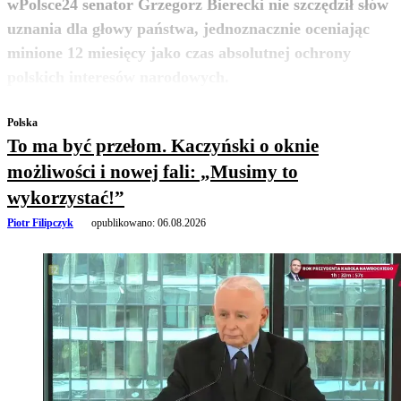
wPolsce24 senator Grzegorz Bierecki nie szczędził słów
uznania dla głowy państwa, jednoznacznie oceniając
minione 12 miesięcy jako czas absolutnej ochrony
zobacz więcej
polskich interesów narodowych.
Polska
To ma być przełom. Kaczyński o oknie
możliwości i nowej fali: „Musimy to
wykorzystać!”
Piotr Filipczyk
opublikowano:
06.08.2026