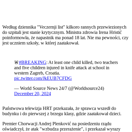
Według dziennika "Veczernji list" kilkoro rannych przewiezionych
do szpitali jest stanie krytycznym. Ministra zdrowia Irena Hristić
poinformowła, że napastnik ma ponad 18 lat. Nie ma pewności, czy
jest uczniem szkoły, w której zaatakował.
🚨
#BREAKING
: At least one child killed, two teachers
and five children injured in knife attack at school in
western Zagreb, Croatia.
pic.twitter.com/JkEUB7CFDG
— World Source News 24/7 (@Worldsource24)
December 20, 2024
Państwowa telewizja HRT przekazała, że sprawca wszedł do
budynku i do pierwszej z brzegu klasy, gdzie zaatakował dzieci.
Premier Chorwacji Andrej Plenković na posiedzeniu rządu
oświadczył, że atak "wzbudza przerażenie", i przekazał wyrazy