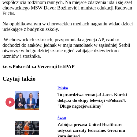
współczucia rodzinom rannych. Na miejsce zdarzenia udali się szef
chorwackiego MSW Davor Bożinović i minister edukacji Radovan
Fuchs.
Na opublikowanym w chorwackich mediach nagraniu widać dzieci
uciekające z budynku szkoły.
W chorwackich szkołach, przypomniała agencja AP, rzadko
dochodzi do ataków, jednak w maju nastolatek w sąsiedniej Serbii
otworzył w belgradzkiej szkole ogień zabijając dziewięcioro
uczniów i strażnika.
źr. wPolsce24 za Veczernji list/PAP
Czytaj także
Polska
To prawdziwa sensacja! Jacek Kurski
dołącza do ekipy telewizji wPolsce24.
"Długo negocjowaliśmy"
Świat
Zabójca prezesa United Healthcare
usłyszał zarzuty federalne. Grozi mu
kara śmierci