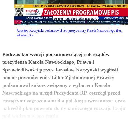
Jarosław Kaczyński podsumował rok prezydentury Karola Nawrockiego (fot.
wPolsce24)
Podczas konwencji podsumowującej rok rządów
prezydenta Karola Nawrockiego, Prawa i
Sprawiedliwości prezes Jarosław Kaczyński wygłosił
mocne przemówienie. Lider Zjednoczonej Prawicy
podsumował sukces związany z wyborem Karola
Nawrockiego na urząd Prezydenta RP, ostrzegł przed
rosnącymi zagrożeniami dla polskiej suwerenności oraz
nakreślił plan powrotu do dynamicznego rozwoju kraju
zobacz więcej
pod wodzą nowego rządu.