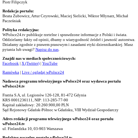
Piotr Filipczyk
Redakcja portalu:
Beata Zubowicz, Artur Ceyrowski, Maciej Sielicki, Wiktor Młynarz, Michał
Pacześniak
Polityka redakcyjna:
WPolsce24.tv publikuje rzetelne i sprawdzone informacje z Polski i świata.
Oddzielamy fakty od opinii, dbamy o wiarygodność źródeł i jawność autorstwa.
Działamy zgodnie z prawem prasowym i zasadami etyki dziennikarskiej. Masz
pytania lub uwagi?
Napisz do nas
.
Znajdź nas w mediach społecznościowych:
Facebook
|
X (Twitter)
|
YouTube
Ramówka
|
Live / oglądaj wPolsce24
Nadawca programu telewizyjnego wPolsce24 oraz wydawca portalu
wPolsce24.tv
Fratria S.A, ul. Legionów 126-128, 81-472 Gdynia
KRS 0001236111, NIP: 113-285-77-90
Kapitał zakładowy: 20.260.900,00 PLN
Sąd Rejonowy Gdańsk-Północ w Gdańsku, VIII Wydział Gospodarczy
Adres redakcji programu telewizyjnego wPolsce24 oraz portalu
wPolsce24.tv
ul. Finlandzka 10, 03-903 Warszawa
Redaktor naczelny portalu wPolsce24.tv