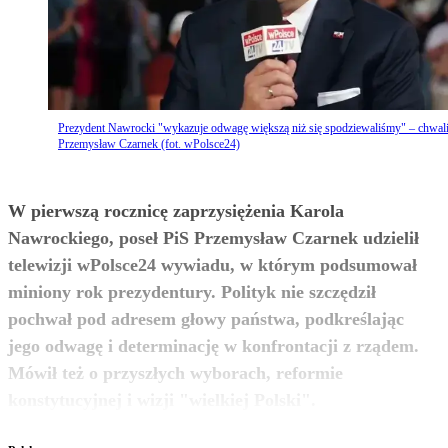
Prezydent Nawrocki "wykazuje odwagę większą niż się spodziewaliśmy" – chwal
Przemysław Czarnek (fot. wPolsce24)
W pierwszą rocznicę zaprzysiężenia Karola
Nawrockiego, poseł PiS Przemysław Czarnek udzielił
telewizji wPolsce24 wywiadu, w którym podsumował
miniony rok prezydentury. Polityk nie szczędził
pochwał pod adresem głowy państwa, podkreślając
jego odwagę i determinację w konfrontacji z rządem.
Mówił też o przyszłych wyborach, reformie
zobacz więcej
konstytucyjnej i wizji "wielkiej Polski".