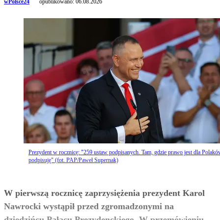
wPolsce24
opublikowano:
06.08.2026
Prezydent w rocznicę: "259 ustaw podpisanych. Tam, gdzie prawo jest dla Polakó
podpisuję" (fot. PAP/Paweł Supernak)
W pierwszą rocznicę zaprzysiężenia prezydent Karol
Nawrocki wystąpił przed zgromadzonymi na
dziedzińcu Pałacu Prezydenckiego. W przemówieniu