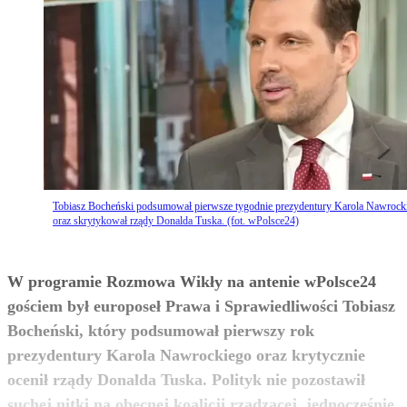
Tobiasz Bocheński podsumował pierwsze tygodnie prezydentury Karola Nawrock
oraz skrytykował rządy Donalda Tuska. (fot. wPolsce24)
W programie Rozmowa Wikły na antenie wPolsce24
gościem był europoseł Prawa i Sprawiedliwości Tobiasz
Bocheński, który podsumował pierwszy rok
prezydentury Karola Nawrockiego oraz krytycznie
ocenił rządy Donalda Tuska. Polityk nie pozostawił
suchej nitki na obecnej koalicji rządzącej, jednocześnie