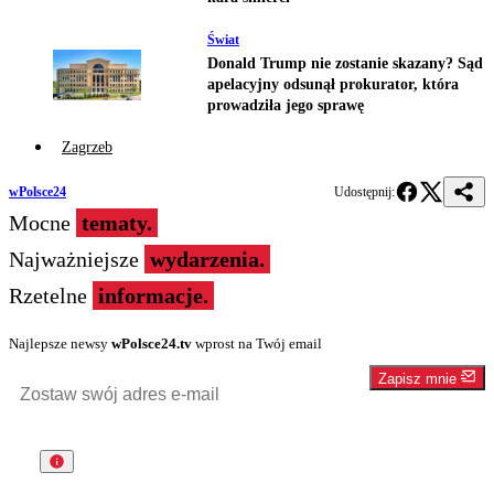
Świat
Donald Trump nie zostanie skazany? Sąd
apelacyjny odsunął prokurator, która
prowadziła jego sprawę
Zagrzeb
wPolsce24
Udostępnij:
Mocne
tematy.
Najważniejsze
wydarzenia.
Rzetelne
informacje.
Najlepsze newsy
wPolsce24.tv
wprost na Twój email
Zapisz mnie