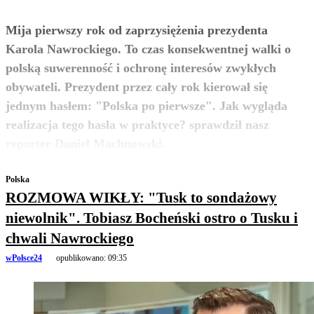
Mija pierwszy rok od zaprzysiężenia prezydenta
Karola Nawrockiego. To czas konsekwentnej walki o
polską suwerenność i ochronę interesów zwykłych
obywateli. Prezydent przez cały rok kierował się
jednym hasłem: "Polska po pierwsze". Jak wygląda
realizacja tego hasła w praktyce? sprawdził nasz
zobacz więcej
reporter Daniel Machnowski.
Polska
ROZMOWA WIKŁY: "Tusk to sondażowy
niewolnik". Tobiasz Bocheński ostro o Tusku i
chwali Nawrockiego
wPolsce24
opublikowano:
09:35