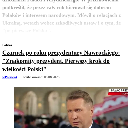
podkreślił, że przez cały rok kierował się dobrem
Polaków i interesem narodowym. Mówił o relacjach z
Ukrainą, wetach wobec szkodliwych ustaw i o tym, że
zobacz więcej
"po pierwsze Polska".
Polska
Czarnek po roku prezydentury Nawrockiego:
"Znakomity prezydent. Pierwszy krok do
wielkości Polski"
wPolsce24
opublikowano:
06.08.2026