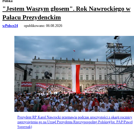
Polska
"Jestem Waszym głosem". Rok Nawrockiego w
Pałacu Prezydenckim
wPolsce24
opublikowano:
06.08.2026
Prezydent RP Karol Nawrocki przemawia podczas uroczystości z okazji rocznicy
zaprzysiężenia go na Urząd Prezydenta Rzeczypospolitej Polskiej(fot. PAP/Paweł
Supernak)