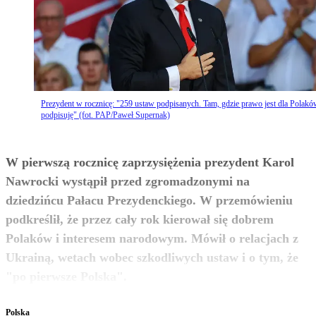
Prezydent w rocznicę: "259 ustaw podpisanych. Tam, gdzie prawo jest dla Polakó
podpisuję" (fot. PAP/Paweł Supernak)
W pierwszą rocznicę zaprzysiężenia prezydent Karol
Nawrocki wystąpił przed zgromadzonymi na
dziedzińcu Pałacu Prezydenckiego. W przemówieniu
podkreślił, że przez cały rok kierował się dobrem
Polaków i interesem narodowym. Mówił o relacjach z
Ukrainą, wetach wobec szkodliwych ustaw i o tym, że
zobacz więcej
"po pierwsze Polska".
Polska