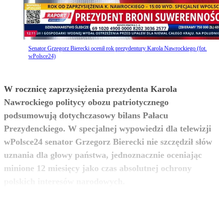
Senator Grzegorz Bierecki ocenił rok prezydentury Karola Nawrockiego (fot.
wPolsce24)
W rocznicę zaprzysiężenia prezydenta Karola
Nawrockiego politycy obozu patriotycznego
podsumowują dotychczasowy bilans Pałacu
Prezydenckiego. W specjalnej wypowiedzi dla telewizji
wPolsce24 senator Grzegorz Bierecki nie szczędził słów
uznania dla głowy państwa, jednoznacznie oceniając
minione 12 miesięcy jako czas absolutnej ochrony
zobacz więcej
polskich interesów narodowych.