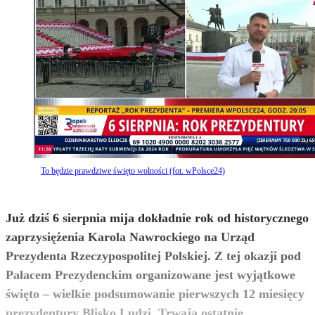
To będzie prawdziwe święto wolności (fot. wPolsce24)
Już dziś 6 sierpnia mija dokładnie rok od historycznego
zaprzysiężenia Karola Nawrockiego na Urząd
Prezydenta Rzeczypospolitej Polskiej. Z tej okazji pod
Pałacem Prezydenckim organizowane jest wyjątkowe
święto – wielkie podsumowanie pierwszych 12 miesięcy
prezydentury Blisko Ludzi. Trwają ostatnie