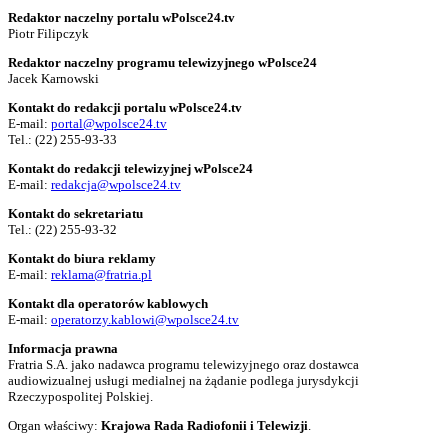
Redaktor naczelny portalu wPolsce24.tv
Piotr Filipczyk
Redaktor naczelny programu telewizyjnego wPolsce24
Jacek Karnowski
Kontakt do redakcji portalu wPolsce24.tv
E-mail:
portal@wpolsce24.tv
Tel.:
(22) 255-93-33
Kontakt do redakcji telewizyjnej wPolsce24
E-mail:
redakcja@wpolsce24.tv
Kontakt do sekretariatu
Tel.:
(22) 255-93-32
Kontakt do biura reklamy
E-mail:
reklama@fratria.pl
Kontakt dla operatorów kablowych
E-mail:
operatorzy.kablowi@wpolsce24.tv
Informacja prawna
Fratria S.A. jako nadawca programu telewizyjnego oraz dostawca
audiowizualnej usługi medialnej na żądanie podlega jurysdykcji
Rzeczypospolitej Polskiej.
Organ właściwy:
Krajowa Rada Radiofonii i Telewizji
.