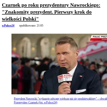
Czarnek po roku prezydentury Nawrockiego:
"Znakomity prezydent. Pierwszy krok do
wielkości Polski"
wPolsce24
opublikowano:
21:05
Prezydent Nawrocki "wykazuje odwagę większą niż się spodziewaliśmy" – chwal
Przemysław Czarnek (fot. wPolsce24)