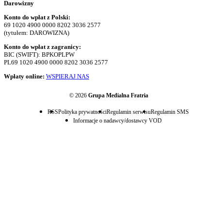
Darowizny
Konto do wpłat z Polski:
69 1020 4900 0000 8202 3036 2577
(tytułem: DAROWIZNA)
Konto do wpłat z zagranicy:
BIC (SWIFT): BPKOPLPW
PL69 1020 4900 0000 8202 3036 2577
Wpłaty online:
WSPIERAJ NAS
© 2026
Grupa Medialna Fratria
RSS
Polityka prywatności
Regulamin serwisu
Regulamin SMS
Informacje o nadawcy/dostawcy VOD