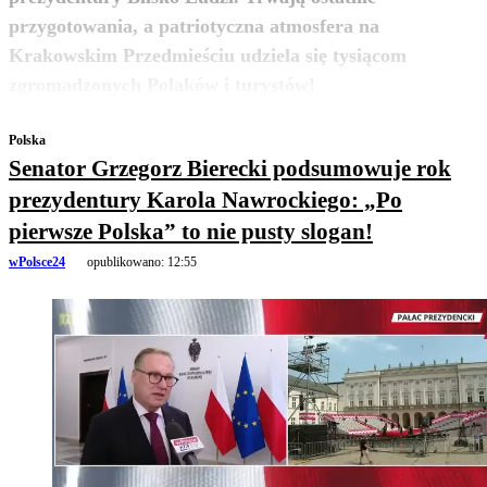
przygotowania, a patriotyczna atmosfera na
Krakowskim Przedmieściu udziela się tysiącom
zobacz więcej
zgromadzonych Polaków i turystów!
Polska
Senator Grzegorz Bierecki podsumowuje rok
prezydentury Karola Nawrockiego: „Po
pierwsze Polska” to nie pusty slogan!
wPolsce24
opublikowano:
12:55