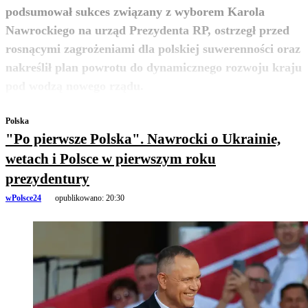
podsumował sukces związany z wyborem Karola
Nawrockiego na urząd Prezydenta RP, ostrzegł przed
rosnącymi zagrożeniami dla polskiej suwerenności oraz
nakreślił plan powrotu do dynamicznego rozwoju kraju
zobacz więcej
pod wodzą nowego rządu.
Polska
"Po pierwsze Polska". Nawrocki o Ukrainie,
wetach i Polsce w pierwszym roku
prezydentury
wPolsce24
opublikowano:
20:30