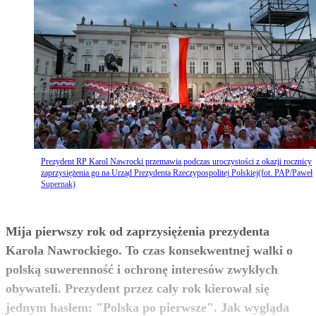
Prezydent RP Karol Nawrocki przemawia podczas uroczystości z okazji rocznicy
zaprzysiężenia go na Urząd Prezydenta Rzeczypospolitej Polskiej(fot. PAP/Paweł
Supernak)
Mija pierwszy rok od zaprzysiężenia prezydenta
Karola Nawrockiego. To czas konsekwentnej walki o
polską suwerenność i ochronę interesów zwykłych
obywateli. Prezydent przez cały rok kierował się
jednym hasłem: "Polska po pierwsze". Jak wygląda