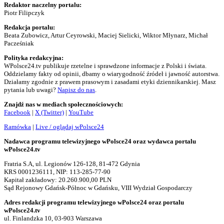
Redaktor naczelny portalu:
Piotr Filipczyk
Redakcja portalu:
Beata Zubowicz, Artur Ceyrowski, Maciej Sielicki, Wiktor Młynarz, Michał
Pacześniak
Polityka redakcyjna:
WPolsce24.tv publikuje rzetelne i sprawdzone informacje z Polski i świata.
Oddzielamy fakty od opinii, dbamy o wiarygodność źródeł i jawność autorstwa.
Działamy zgodnie z prawem prasowym i zasadami etyki dziennikarskiej. Masz
pytania lub uwagi?
Napisz do nas
.
Znajdź nas w mediach społecznościowych:
Facebook
|
X (Twitter)
|
YouTube
Ramówka
|
Live / oglądaj wPolsce24
Nadawca programu telewizyjnego wPolsce24 oraz wydawca portalu
wPolsce24.tv
Fratria S.A, ul. Legionów 126-128, 81-472 Gdynia
KRS 0001236111, NIP: 113-285-77-90
Kapitał zakładowy: 20.260.900,00 PLN
Sąd Rejonowy Gdańsk-Północ w Gdańsku, VIII Wydział Gospodarczy
Adres redakcji programu telewizyjnego wPolsce24 oraz portalu
wPolsce24.tv
ul. Finlandzka 10, 03-903 Warszawa