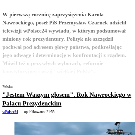
W pierwszą rocznicę zaprzysiężenia Karola
Nawrockiego, poseł PiS Przemysław Czarnek udzielił
telewizji wPolsce24 wywiadu, w którym podsumował
miniony rok prezydentury. Polityk nie szczędził
pochwał pod adresem głowy państwa, podkreślając
jego odwagę i determinację w konfrontacji z rządem.
Mówił też o przyszłych wyborach, reformie
zobacz więcej
konstytucyjnej i wizji "wielkiej Polski".
Polska
"Jestem Waszym głosem". Rok Nawrockiego w
Pałacu Prezydenckim
wPolsce24
opublikowano:
21:55