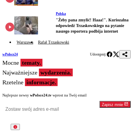
Polska
"Żeby pana zmylić! Haaa!". Kuriozalna
odpowiedź Trzaskowskiego na pytanie
naszego reportera podbija internet
Warszawa
Rafał Trzaskowski
wPolsce24
Udostępnij:
Mocne
tematy.
Najważniejsze
wydarzenia.
Rzetelne
informacje.
Najlepsze newsy
wPolsce24.tv
wprost na Twój email
Zapisz mnie