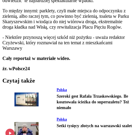
odwiedzić te najbardziej spektakularne wpadki.
To między innymi: parklety, czyli małe miejsca do odpoczynku z
zielenią, albo raczej tym, co powinno być zielenią, toaleta w Parku
Skaryszewskim i wiodąca do niej wiórowa droga, ekstremalnie
droga kładka nad Wisłą, czy rewitalizacja Placu Pięciu Rogów.
- Niektóre przynoszą więcej szkód niż pożytku - uważa redaktor
Czyżewski, który rozmawiał na ten temat z mieszkańcami
Warszawy
Cały reportaż w materiale wideo.
źr. wPolsce24
Czytaj także
Polska
Szeroki gest Rafała Trzaskowskiego. Ile
kosztowała ścieżka do superszaletu? Też
niemało
Polska
Setki tysięcy złotych na warszawski szalet