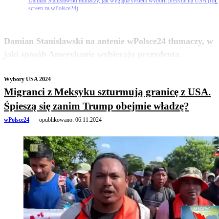
Damian Stanisławski tłumaczy, jak wygląda system wyboru prezydenta USA (fot.
screen za wPolsce24)
Damian Stanisławski na antenie wPolsce24 tłumaczy, w
zobacz więcej
jaki sposób Amerykanie wybierają prezydenta.
Wybory USA 2024
Migranci z Meksyku szturmują granicę z USA.
Śpieszą się zanim Trump obejmie władzę?
wPolsce24
opublikowano:
06.11.2024