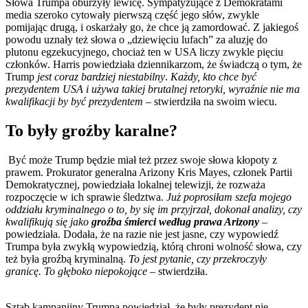
Słowa Trumpa oburzyły lewicę. Sympatyzujące z Demokratami
media szeroko cytowały pierwszą część jego słów, zwykle
pomijając drugą, i oskarżały go, że chce ją zamordować. Z jakiegoś
powodu uznały też słowa o „dziewięciu lufach” za aluzję do
plutonu egzekucyjnego, chociaż ten w USA liczy zwykle pięciu
członków. Harris powiedziała dziennikarzom, że świadczą o tym, że
Trump
jest coraz bardziej niestabilny
.
Każdy, kto chce być
prezydentem USA i używa takiej brutalnej retoryki, wyraźnie nie ma
kwalifikacji by być prezydentem –
stwierdziła na swoim wiecu.
To były groźby karalne?
Być może Trump będzie miał też przez swoje słowa kłopoty z
prawem. Prokurator generalna Arizony Kris Mayes, członek Partii
Demokratycznej, powiedziała lokalnej telewizji, że rozważa
rozpoczęcie w ich sprawie śledztwa.
Już poprosiłam szefa mojego
oddziału kryminalnego o to, by się im przyjrzał, dokonał analizy, czy
kwalifikują się jako
groźba śmierci według prawa Arizony
–
powiedziała. Dodała, że na razie nie jest jasne, czy wypowiedź
Trumpa była zwykłą wypowiedzią, którą chroni wolność słowa, czy
też była groźbą kryminalną.
To jest pytanie, czy przekroczyły
granicę. To głęboko niepokojące
– stwierdziła.
Sztab kampanijny Trumpa powiedział, że były prezydent nie