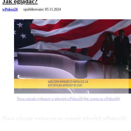
Jak oglądać?
wPolsce24
opublikowano:
05.11.2024
Trwa wieczór wyborczy w telewizji wPolsce24 (fot. screen za wPolsce24)
zobacz więcej
Trwa wieczór wyborczy na antenie telewizji wPolsce24.