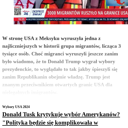
W stronę USA z Meksyku wyruszyła jedna z
najliczniejszych w historii grupa migrantów, licząca 3
tysiące osób. Choć migranci wyruszyli jeszcze zanim
było wiadomo, że to Donald Trump wygrał wybory
prezydenckie, to wyglądało to tak jakby śpieszyli się
zanim Republikanin obejmie władzę. Trump jest
znanym przeciwnikiem otwartych granic USA dla
zobacz więcej
nielegalnych imigrantów.
Wybory USA 2024
Donald Tusk krytykuje wybór Amerykanów?
"Polityka będzie się komplikowała w