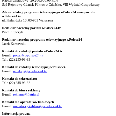
Kapitał zakładowy: 20.260.900,00 PLN
Sąd Rejonowy Gdańsk-Północ w Gdańsku, VIII Wydział Gospodarczy
Adres redakcji programu telewizyjnego wPolsce24 oraz portalu
wPolsce24.tv
ul. Finlandzka 10, 03-903 Warszawa
Redaktor naczelny portalu wPolsce24.tv
Piotr Filipczyk
Redaktor naczelny programu telewizyjnego wPolsce24
Jacek Karnowski
Kontakt do redakcji portalu wPolsce24.tv
E-mail:
portal@wpolsce24.tv
Tel.:
(22) 255-93-33
Kontakt do redakcji telewizyjnej wPolsce24
E-mail:
redakcja@wpolsce24.tv
Kontakt do sekretariatu
Tel.:
(22) 255-93-32
Kontakt do biura reklamy
E-mail:
reklama@fratria.pl
Kontakt dla operatorów kablowych
E-mail:
operatorzy.kablowi@wpolsce24.tv
Informacja prawna