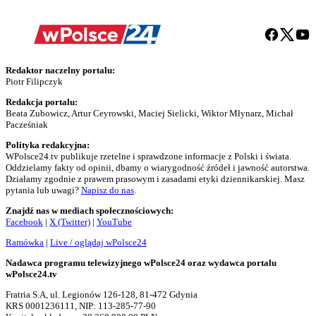
Redaktor naczelny portalu:
Piotr Filipczyk
Redakcja portalu:
Beata Zubowicz, Artur Ceyrowski, Maciej Sielicki, Wiktor Młynarz, Michał
Pacześniak
Polityka redakcyjna:
WPolsce24.tv publikuje rzetelne i sprawdzone informacje z Polski i świata.
Oddzielamy fakty od opinii, dbamy o wiarygodność źródeł i jawność autorstwa.
Działamy zgodnie z prawem prasowym i zasadami etyki dziennikarskiej. Masz
pytania lub uwagi?
Napisz do nas
.
Znajdź nas w mediach społecznościowych:
Facebook
|
X (Twitter)
|
YouTube
Ramówka
|
Live / oglądaj wPolsce24
Nadawca programu telewizyjnego wPolsce24 oraz wydawca portalu
wPolsce24.tv
Fratria S.A, ul. Legionów 126-128, 81-472 Gdynia
KRS 0001236111, NIP: 113-285-77-90