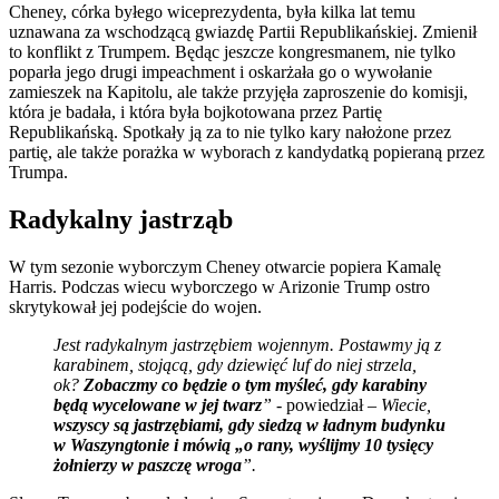
Cheney, córka byłego wiceprezydenta, była kilka lat temu
uznawana za wschodzącą gwiazdę Partii Republikańskiej. Zmienił
to konflikt z Trumpem. Będąc jeszcze kongresmanem, nie tylko
poparła jego drugi impeachment i oskarżała go o wywołanie
zamieszek na Kapitolu, ale także przyjęła zaproszenie do komisji,
która je badała, i która była bojkotowana przez Partię
Republikańską. Spotkały ją za to nie tylko kary nałożone przez
partię, ale także porażka w wyborach z kandydatką popieraną przez
Trumpa.
Radykalny jastrząb
W tym sezonie wyborczym Cheney otwarcie popiera Kamalę
Harris. Podczas wiecu wyborczego w Arizonie Trump ostro
skrytykował jej podejście do wojen.
Jest radykalnym jastrzębiem wojennym. Postawmy ją z
karabinem, stojącą, gdy dziewięć luf do niej strzela,
ok?
Zobaczmy co będzie o tym myśleć, gdy karabiny
będą wycelowane w jej twarz
” -
powiedział –
Wiecie,
wszyscy są jastrzębiami, gdy siedzą w ładnym budynku
w Waszyngtonie i mówią „o rany, wyślijmy 10 tysięcy
żołnierzy w paszczę wroga
”.