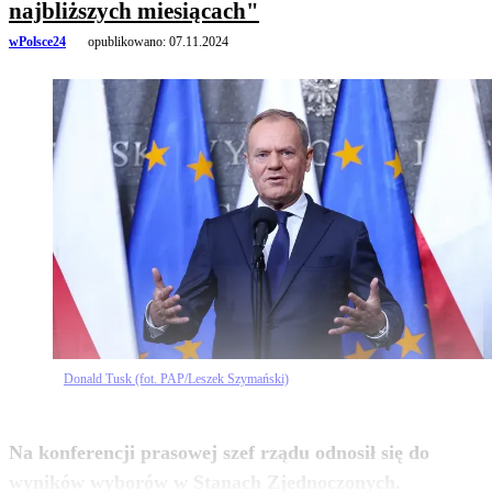
najbliższych miesiącach"
wPolsce24
opublikowano:
07.11.2024
Donald Tusk (fot. PAP/Leszek Szymański)
Na konferencji prasowej szef rządu odnosił się do
zobacz więcej
wyników wyborów w Stanach Zjednoczonych.