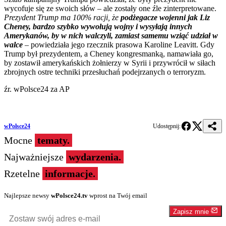
wycofuje się ze swoich słów – ale zostały one źle zinterpretowane.
Prezydent Trump ma 100% racji, że
podżegacze wojenni jak Liz
Cheney, bardzo szybko wywołują wojny i wysyłają innych
Amerykanów, by w nich walczyli, zamiast samemu wziąć udział w
walce
–
powiedziała jego rzecznik prasowa Karoline Leavitt. Gdy
Trump był prezydentem, a Cheney kongresmanką, namawiała go,
by zostawił amerykańskich żołnierzy w Syrii i przywrócił w siłach
zbrojnych ostre techniki przesłuchań podejrzanych o terroryzm.
źr. wPolsce24 za AP
wPolsce24
Udostępnij:
Mocne
tematy.
Najważniejsze
wydarzenia.
Rzetelne
informacje.
Najlepsze newsy
wPolsce24.tv
wprost na Twój email
Zapisz mnie