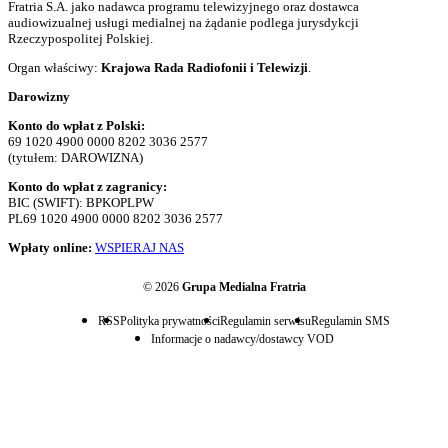
Fratria S.A. jako nadawca programu telewizyjnego oraz dostawca
audiowizualnej usługi medialnej na żądanie podlega jurysdykcji
Rzeczypospolitej Polskiej.
Organ właściwy:
Krajowa Rada Radiofonii i Telewizji
.
Darowizny
Konto do wpłat z Polski:
69 1020 4900 0000 8202 3036 2577
(tytułem: DAROWIZNA)
Konto do wpłat z zagranicy:
BIC (SWIFT): BPKOPLPW
PL69 1020 4900 0000 8202 3036 2577
Wpłaty online:
WSPIERAJ NAS
© 2026
Grupa Medialna Fratria
RSS
Polityka prywatności
Regulamin serwisu
Regulamin SMS
Informacje o nadawcy/dostawcy VOD