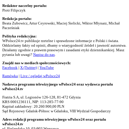
Redaktor naczelny portalu:
Piotr Filipczyk
Redakcja portalu:
Beata Zubowicz, Artur Ceyrowski, Maciej Sielicki, Wiktor Młynarz, Michał
Pacześniak
Polityka redakcyjna:
WPolsce24.tv publikuje rzetelne i sprawdzone informacje z Polski i świata.
Oddzielamy fakty od opinii, dbamy o wiarygodność źródeł i jawność autorstwa.
Działamy zgodnie z prawem prasowym i zasadami etyki dziennikarskiej. Masz
pytania lub uwagi?
Napisz do nas
.
Znajdź nas w mediach społecznościowych:
Facebook
|
X (Twitter)
|
YouTube
Ramówka
|
Live / oglądaj wPolsce24
Nadawca programu telewizyjnego wPolsce24 oraz wydawca portalu
wPolsce24.tv
Fratria S.A, ul. Legionów 126-128, 81-472 Gdynia
KRS 0001236111, NIP: 113-285-77-90
Kapitał zakładowy: 20.260.900,00 PLN
Sąd Rejonowy Gdańsk-Północ w Gdańsku, VIII Wydział Gospodarczy
Adres redakcji programu telewizyjnego wPolsce24 oraz portalu
wPolsce24.tv
ul. Finlandzka 10, 03-903 Warszawa