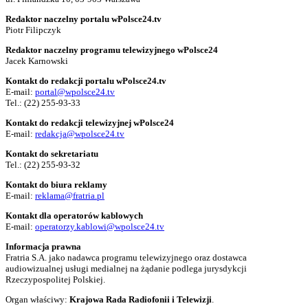
Redaktor naczelny portalu wPolsce24.tv
Piotr Filipczyk
Redaktor naczelny programu telewizyjnego wPolsce24
Jacek Karnowski
Kontakt do redakcji portalu wPolsce24.tv
E-mail:
portal@wpolsce24.tv
Tel.:
(22) 255-93-33
Kontakt do redakcji telewizyjnej wPolsce24
E-mail:
redakcja@wpolsce24.tv
Kontakt do sekretariatu
Tel.:
(22) 255-93-32
Kontakt do biura reklamy
E-mail:
reklama@fratria.pl
Kontakt dla operatorów kablowych
E-mail:
operatorzy.kablowi@wpolsce24.tv
Informacja prawna
Fratria S.A. jako nadawca programu telewizyjnego oraz dostawca
audiowizualnej usługi medialnej na żądanie podlega jurysdykcji
Rzeczypospolitej Polskiej.
Organ właściwy:
Krajowa Rada Radiofonii i Telewizji
.