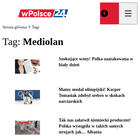
Strona główna
Tagi
Tag:
Mediolan
Szokujące sceny! Polka zaatakowana w
biały dzień
Mamy medal olimpijski! Kacper
Tomasiak zdobył srebro w skokach
narciarskich
Tak nas załatwił niemiecki producent!
Polska wystąpiła w takich samych
strojach jak... Albania