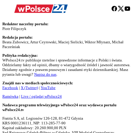
Redaktor naczelny portalu:
Piotr Filipczyk
Redakcja portalu:
Beata Zubowicz, Artur Ceyrowski, Maciej Sielicki, Wiktor Młynarz, Michał
Pacześniak
Polityka redakcyjna:
WPolsce24.tv publikuje rzetelne i sprawdzone informacje z Polski i świata.
Oddzielamy fakty od opinii, dbamy o wiarygodność źródeł i jawność autorstwa.
Działamy zgodnie z prawem prasowym i zasadami etyki dziennikarskiej. Masz
pytania lub uwagi?
Napisz do nas
.
Znajdź nas w mediach społecznościowych:
Facebook
|
X (Twitter)
|
YouTube
Ramówka
|
Live / oglądaj wPolsce24
Nadawca programu telewizyjnego wPolsce24 oraz wydawca portalu
wPolsce24.tv
Fratria S.A, ul. Legionów 126-128, 81-472 Gdynia
KRS 0001236111, NIP: 113-285-77-90
Kapitał zakładowy: 20.260.900,00 PLN
Sąd Rejonowy Gdańsk-Północ w Gdańsku, VIII Wydział Gospodarczy