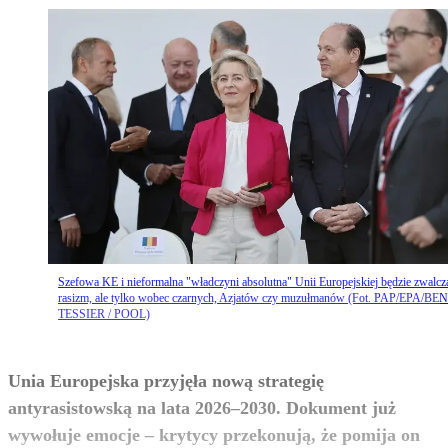
Szefowa KE i nieformalna "władczyni absolutna" Unii Europejskiej będzie zwalcz
rasizm, ale tylko wobec czarnych, Azjatów czy muzułmanów (Fot. PAP/EPA/BE
TESSIER / POOL)
Unia Europejska przyjęła nową strategię
antyrasistowską na lata 2026–2030. Dokument już
wywołuje emocje – krytycy przekonują, że pomija on