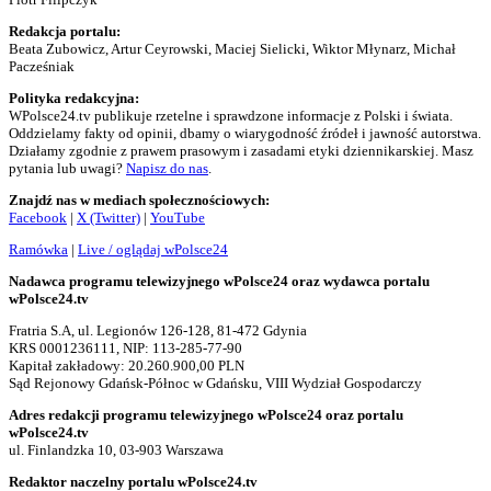
Redakcja portalu:
Beata Zubowicz, Artur Ceyrowski, Maciej Sielicki, Wiktor Młynarz, Michał
Pacześniak
Polityka redakcyjna:
WPolsce24.tv publikuje rzetelne i sprawdzone informacje z Polski i świata.
Oddzielamy fakty od opinii, dbamy o wiarygodność źródeł i jawność autorstwa.
Działamy zgodnie z prawem prasowym i zasadami etyki dziennikarskiej. Masz
pytania lub uwagi?
Napisz do nas
.
Znajdź nas w mediach społecznościowych:
Facebook
|
X (Twitter)
|
YouTube
Ramówka
|
Live / oglądaj wPolsce24
Nadawca programu telewizyjnego wPolsce24 oraz wydawca portalu
wPolsce24.tv
Fratria S.A, ul. Legionów 126-128, 81-472 Gdynia
KRS 0001236111, NIP: 113-285-77-90
Kapitał zakładowy: 20.260.900,00 PLN
Sąd Rejonowy Gdańsk-Północ w Gdańsku, VIII Wydział Gospodarczy
Adres redakcji programu telewizyjnego wPolsce24 oraz portalu
wPolsce24.tv
ul. Finlandzka 10, 03-903 Warszawa
Redaktor naczelny portalu wPolsce24.tv