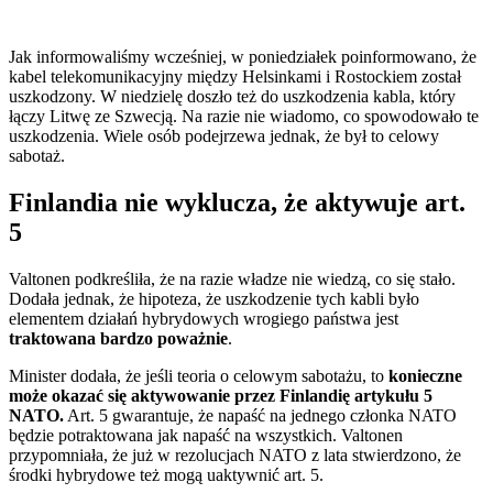
Jak informowaliśmy wcześniej, w poniedziałek poinformowano, że
kabel telekomunikacyjny między Helsinkami i Rostockiem został
uszkodzony. W niedzielę doszło też do uszkodzenia kabla, który
łączy Litwę ze Szwecją. Na razie nie wiadomo, co spowodowało te
uszkodzenia. Wiele osób podejrzewa jednak, że był to celowy
sabotaż.
Finlandia nie wyklucza, że aktywuje art.
5
Valtonen podkreśliła, że na razie władze nie wiedzą, co się stało.
Dodała jednak, że hipoteza, że uszkodzenie tych kabli było
elementem działań hybrydowych wrogiego państwa jest
traktowana bardzo poważnie
.
Minister dodała, że jeśli teoria o celowym sabotażu, to
konieczne
może okazać się aktywowanie przez Finlandię artykułu 5
NATO.
Art. 5 gwarantuje, że napaść na jednego członka NATO
będzie potraktowana jak napaść na wszystkich. Valtonen
przypomniała, że już w rezolucjach NATO z lata stwierdzono, że
środki hybrydowe też mogą uaktywnić art. 5.