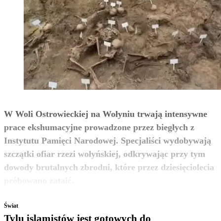
W Woli Ostrowieckiej na Wołyniu trwają intensywne
prace ekshumacyjne prowadzone przez biegłych z
Instytutu Pamięci Narodowej. Specjaliści wydobywają
szczątki ofiar rzezi wołyńskiej, odkrywając przy tym
dowody brutalnych zbrodni, które przez dziesięciolecia
zobacz więcej
próbowano zataić.
Świat
Tylu islamistów jest gotowych do