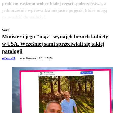
problem rasizmu wobec białej części społeczeństwa, a
jednocześnie wprowadza niejasne pojęcia, które mogą
zobacz więcej
prowadzić do nadużyć.
Świat
Minister i jego "mąż" wynajęli brzuch kobiety
w USA. Wcześniej sami sprzeciwiali się takiej
patologii
wPolsce24
opublikowano:
17.07.2026