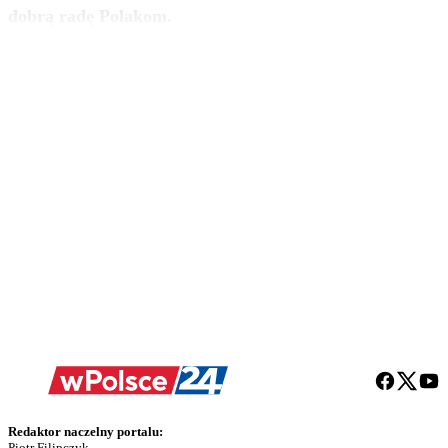
zobacz więcej
dobrą radę Polakom.
Redaktor naczelny portalu:
Piotr Filipczyk