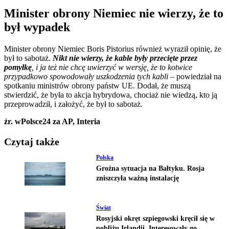
Minister obrony Niemiec nie wierzy, że to
był wypadek
Minister obrony Niemiec Boris Pistorius również wyraził opinię, że
był to sabotaż.
Nikt nie wierzy, że kable były przecięte przez
pomyłkę
, i ja też nie chcę uwierzyć w wersję, że to kotwice
przypadkowo spowodowały uszkodzenia tych kabli –
powiedział na
spotkaniu ministrów obrony państw UE. Dodał, że muszą
stwierdzić, że była to akcja hybrydowa, chociaż nie wiedzą, kto ją
przeprowadził, i założyć, że był to sabotaż.
źr. wPolsce24 za AP, Interia
Czytaj także
Polska
Groźna sytuacja na Bałtyku. Rosja
zniszczyła ważną instalację
Świat
Rosyjski okręt szpiegowski kręcił się w
pobliżu Irlandii. Interesowały go