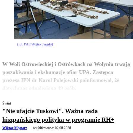
(fot. PAP/Wojtek Jargiło)
W Woli Ostrowieckiej i Ostrówkach na Wołyniu trwają
poszukiwania i ekshumacje ofiar UPA. Zastępca
prezesa IPN dr Karol Polejowski poinformował, że
zobacz więcej
dotychczas odnaleziono 49 osób.
Świat
"Nie ufajcie Tuskowi". Ważna rada
hiszpańskiego polityka w programie RH+
Wiktor Młynarz
opublikowano:
02.08.2026