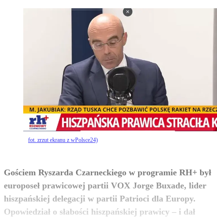
fot. zrzut ekranu z wPolsce24)
Gościem Ryszarda Czarneckiego w programie RH+ był
europoseł prawicowej partii VOX Jorge Buxade, lider
hiszpańskiej delegacji w partii Patrioci dla Europy.
Opowiedział o słabości hiszpańskiej prawicy – i dał