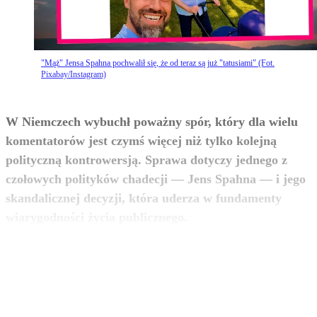
"Mąż" Jensa Spahna pochwalił się, że od teraz są już "tatusiami" (Fot.
Pixabay/Instagram)
W Niemczech wybuchł poważny spór, który dla wielu
komentatorów jest czymś więcej niż tylko kolejną
polityczną kontrowersją. Sprawa dotyczy jednego z
czołowych polityków chadecji — Jens Spahna — i jego
skandalicznej decyzji, która uderza w fundamenty
zobacz więcej
wiarygodności życia publicznego.