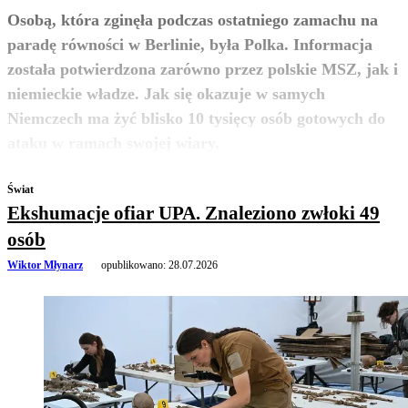
Osobą, która zginęła podczas ostatniego zamachu na
paradę równości w Berlinie, była Polka. Informacja
została potwierdzona zarówno przez polskie MSZ, jak i
niemieckie władze. Jak się okazuje w samych
Niemczech ma żyć blisko 10 tysięcy osób gotowych do
zobacz więcej
ataku w ramach swojej wiary.
Świat
Ekshumacje ofiar UPA. Znaleziono zwłoki 49
osób
Wiktor Młynarz
opublikowano:
28.07.2026