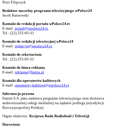
Piotr Filipczyk
Redaktor naczelny programu telewizyjnego wPolsce24
Jacek Karnowski
Kontakt do redakcji portalu wPolsce24.tv
E-mail:
portal@wpolsce24.tv
Tel.:
(22) 255-93-33
Kontakt do redakcji telewizyjnej wPolsce24
E-mail:
redakcja@wpolsce24.tv
Kontakt do sekretariatu
Tel.:
(22) 255-93-32
Kontakt do biura reklamy
E-mail:
reklama@fratria.pl
Kontakt dla operatorów kablowych
E-mail:
operatorzy.kablowi@wpolsce24.tv
Informacja prawna
Fratria S.A. jako nadawca programu telewizyjnego oraz dostawca
audiowizualnej usługi medialnej na żądanie podlega jurysdykcji
Rzeczypospolitej Polskiej.
Organ właściwy:
Krajowa Rada Radiofonii i Telewizji
.
Darowizny