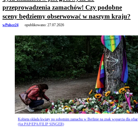
przeprowadzenia zamachów! Czy podobne
sceny będziemy obserwować w naszym kraju?
wPolsce24
opublikowano:
27.07.2026
Kobieta składa kwiaty po sobotnim zamachu w Berlinie na znak wsparcia dla ofiar
(fot.PAP/EPA/FILIP SINGER)