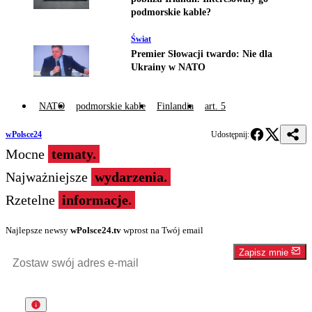
podmorskie kable?
Świat
Premier Słowacji twardo: Nie dla
Ukrainy w NATO
NATO
podmorskie kable
Finlandia
art. 5
wPolsce24
Udostępnij:
Mocne
tematy.
Najważniejsze
wydarzenia.
Rzetelne
informacje.
Najlepsze newsy
wPolsce24.tv
wprost na Twój email
Zapisz mnie