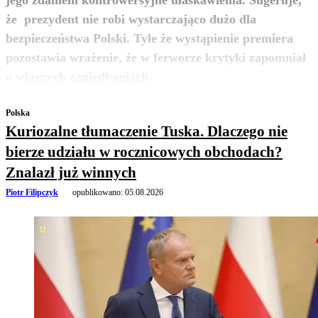
że prezydent nie robi wystarczająco dużo dla
bezpieczeństwa Polski. Tyle że wystąpienie premiera
pozostawia wrażenie, że w ferworze krytyki zapomniał
zobacz więcej
o własnych zaniedbaniach.
Polska
Kuriozalne tłumaczenie Tuska. Dlaczego nie
bierze udziału w rocznicowych obchodach?
Znalazł już winnych
Piotr Filipczyk
opublikowano:
05.08.2026