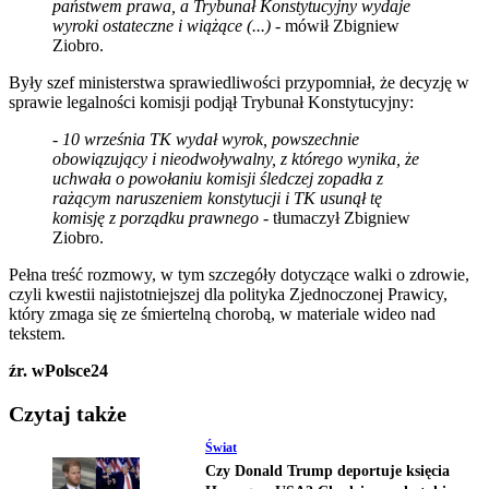
państwem prawa, a Trybunał Konstytucyjny wydaje
wyroki ostateczne i wiążące (...)
- mówił Zbigniew
Ziobro.
Były szef ministerstwa sprawiedliwości przypomniał, że decyzję w
sprawie legalności komisji podjął Trybunał Konstytucyjny:
- 10 września TK wydał wyrok, powszechnie
obowiązujący i nieodwoływalny, z którego wynika, że
uchwała o powołaniu komisji śledczej zopadła z
rażącym naruszeniem konstytucji i TK usunął tę
komisję z porządku prawnego -
tłumaczył Zbigniew
Ziobro.
Pełna treść rozmowy, w tym szczegóły dotyczące walki o zdrowie,
czyli kwestii najistotniejszej dla polityka Zjednoczonej Prawicy,
który zmaga się ze śmiertelną chorobą, w materiale wideo nad
tekstem.
źr. wPolsce24
Czytaj także
Świat
Czy Donald Trump deportuje księcia