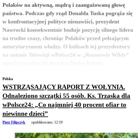
Polaków na aktywną, mądrą i zaangażowaną głowę
państwa. Podczas gdy rząd Donalda Tuska pogrąża się
w konfrontacyjnej polityce nienawiści, prezydent
Nawrocki konsekwentnie buduje pozycję silnego lidera
na trudne czasy, chroniąc Polaków przed pełzającym
autorytaryzmem władzy. O kulisach tej prezydentury
na antenie Telewizji wPolsce24 w „Rozmowie Wikły”
zobacz więcej
mówił prezydencki doradca Błażej Poboży.
Polska
WSTRZĄSAJĄCY RAPORT Z WOŁYNIA.
Odnaleziono szczątki 55 osób. Ks. Trzaska dla
wPolsce24: „Co najmniej 40 procent ofiar to
niewinne dzieci”
Piotr Filipczyk
opublikowano:
12:19