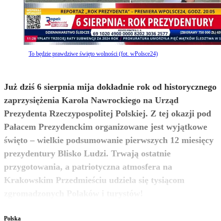
To będzie prawdziwe święto wolności (fot. wPolsce24)
Już dziś 6 sierpnia mija dokładnie rok od historycznego
zaprzysiężenia Karola Nawrockiego na Urząd
Prezydenta Rzeczypospolitej Polskiej. Z tej okazji pod
Pałacem Prezydenckim organizowane jest wyjątkowe
święto – wielkie podsumowanie pierwszych 12 miesięcy
prezydentury Blisko Ludzi. Trwają ostatnie
przygotowania, a patriotyczna atmosfera na
Krakowskim Przedmieściu udziela się tysiącom
zobacz więcej
zgromadzonych Polaków i turystów!
Polska