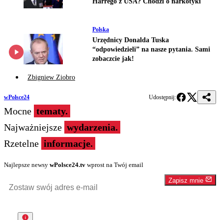
Harrego z USA? Chodzi o narkotyki
Polska
Urzędnicy Donalda Tuska
“odpowiedzieli” na nasze pytania. Sami
zobaczcie jak!
Zbigniew Ziobro
wPolsce24
Udostępnij:
Mocne
tematy.
Najważniejsze
wydarzenia.
Rzetelne
informacje.
Najlepsze newsy
wPolsce24.tv
wprost na Twój email
Zapisz mnie