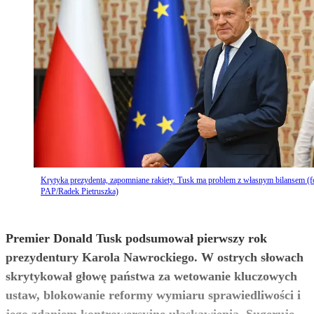
Krytyka prezydenta, zapomniane rakiety. Tusk ma problem z własnym bilansem (fo
PAP/Radek Pietruszka)
Premier Donald Tusk podsumował pierwszy rok
prezydentury Karola Nawrockiego. W ostrych słowach
skrytykował głowę państwa za wetowanie kluczowych
ustaw, blokowanie reformy wymiaru sprawiedliwości i
jego zdaniem kontrowersyjne ułaskawienia. Sugeruje,