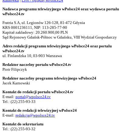
Ramówka
|
Live / oglądaj wPolsce24
Nadawca programu telewizyjnego wPolsce24 oraz wydawca portalu
wPolsce24.tv
Fratria S.A, ul. Legionów 126-128, 81-472 Gdynia
KRS 0001236111, NIP: 113-285-77-90
Kapitał zakładowy: 20.260.900,00 PLN
Sąd Rejonowy Gdańsk-Północ w Gdańsku, VIII Wydział Gospodarczy
Adres redakcji programu telewizyjnego wPolsce24 oraz portalu
wPolsce24.tv
ul. Finlandzka 10, 03-903 Warszawa
Redaktor naczelny portalu wPolsce24.tv
Piotr Filipczyk
Redaktor naczelny programu telewizyjnego wPolsce24
Jacek Karnowski
Kontakt do redakcji portalu wPolsce24.tv
E-mail:
portal@wpolsce24.tv
Tel.:
(22) 255-93-33
Kontakt do redakcji telewizyjnej wPolsce24
E-mail:
redakcja@wpolsce24.tv
Kontakt do sekretariatu
Tel.:
(22) 255-93-32