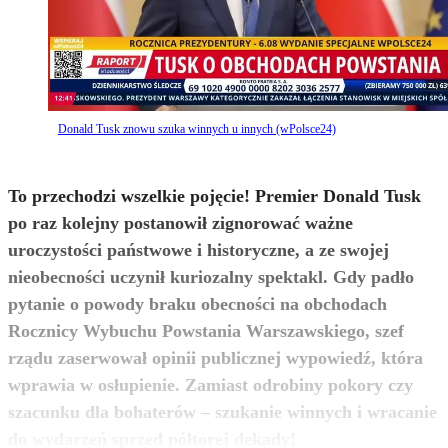
Donald Tusk znowu szuka winnych u innych (wPolsce24)
To przechodzi wszelkie pojęcie! Premier Donald Tusk
po raz kolejny postanowił zignorować ważne
uroczystości państwowe i historyczne, a ze swojej
nieobecności uczynił kuriozalny spektakl. Gdy padło
pytanie o powody braku obecności na obchodach
Rocznicy Wybuchu Powstania Warszawskiego, szef
rządu zaserwował opinii publicznej wypowiedź, która
wprawia w osłupienie. Zamiast odrobiny pokory czy
szacunku dla bohaterów – szukanie winnych i wracanie
zobacz więcej
do wydarzeń sprzed półtorej dekady!