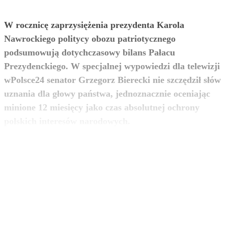
W rocznicę zaprzysiężenia prezydenta Karola
Nawrockiego politycy obozu patriotycznego
podsumowują dotychczasowy bilans Pałacu
Prezydenckiego. W specjalnej wypowiedzi dla telewizji
wPolsce24 senator Grzegorz Bierecki nie szczędził słów
uznania dla głowy państwa, jednoznacznie oceniając
minione 12 miesięcy jako czas absolutnej ochrony
zobacz więcej
polskich interesów narodowych.