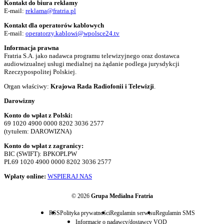
Kontakt do biura reklamy
E-mail:
reklama@fratria.pl
Kontakt dla operatorów kablowych
E-mail:
operatorzy.kablowi@wpolsce24.tv
Informacja prawna
Fratria S.A. jako nadawca programu telewizyjnego oraz dostawca
audiowizualnej usługi medialnej na żądanie podlega jurysdykcji
Rzeczypospolitej Polskiej.
Organ właściwy:
Krajowa Rada Radiofonii i Telewizji
.
Darowizny
Konto do wpłat z Polski:
69 1020 4900 0000 8202 3036 2577
(tytułem: DAROWIZNA)
Konto do wpłat z zagranicy:
BIC (SWIFT): BPKOPLPW
PL69 1020 4900 0000 8202 3036 2577
Wpłaty online:
WSPIERAJ NAS
© 2026
Grupa Medialna Fratria
RSS
Polityka prywatności
Regulamin serwisu
Regulamin SMS
Informacje o nadawcy/dostawcy VOD