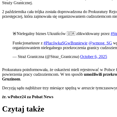
Straży Granicznej.
2 października cała trójka została doprowadzona do Prokuratury Re
przestępczej, która zajmowała się organizowaniem cudzoziemcom nie
🚨Nielegalny biznes Ukraińców 🇺🇦 zlikwidowany przez
#St
Funkcjonariusze z
#PlacówkaSGwBraniewie
@wmosg_SG
wp
organizowaniem nielegalnego przekroczenia granicy cudzo
— Straż Graniczna (@Straz_Graniczna)
October 6, 2025
Prokuratura poinformowała, że oskarżeni mieli rejestrować w Polsce 
powierzenia pracy cudzoziemcom. W ten sposób
umożliwili przekro
Gruzinom
.
Decyzją sądu najbliższe trzy miesiące spędzą w areszcie tymczasowy
źr. wPolsce24 za Polsat News
Czytaj także