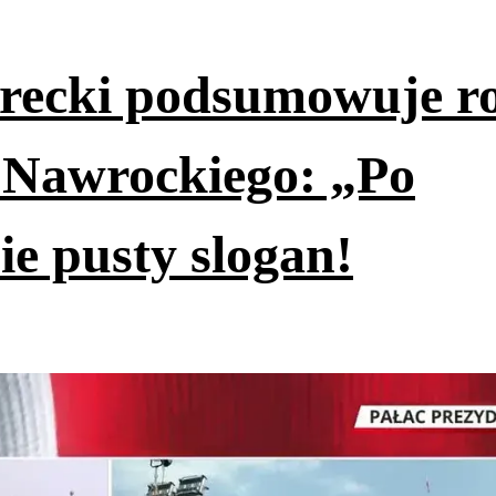
erecki podsumowuje r
 Nawrockiego: „Po
ie pusty slogan!