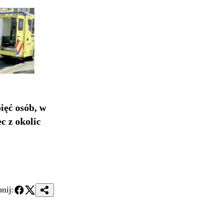
ięć osób, w
c z okolic
nij: