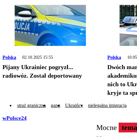
Polska
Polska
02.10.2025 15:55
10.05
Pijany Ukrainiec pogryzł...
Dwóch mar
radiowóz. Został deportowany
akademiku 
nich to Ukr
kryje ta s
straż graniczna
gang
Ukraińcy
nielegalna imigracja
wPolsce24
Mocne
tema