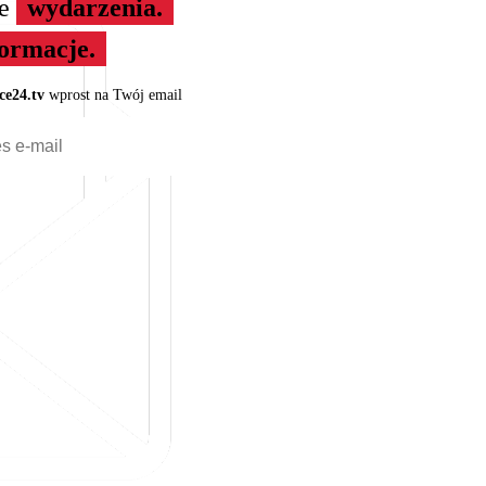
ze
wydarzenia.
formacje.
ce24.tv
wprost na Twój email