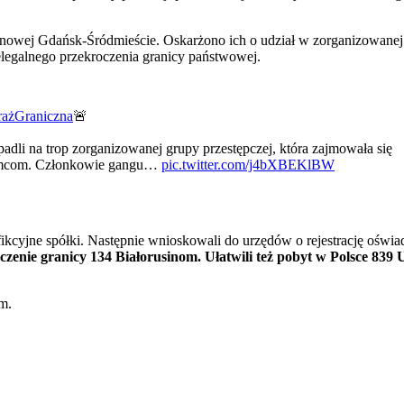
jonowej Gdańsk-Śródmieście. Oskarżono ich o udział w zorganizowanej
legalnego przekroczenia granicy państwowej.
rażGraniczna
🚨
adli na trop zorganizowanej grupy przestępczej, która zajmowała się
ziemcom. Członkowie gangu…
pic.twitter.com/j4bXBEKlBW
fikcyjne spółki. Następnie wnioskowali do urzędów o rejestrację oświ
czenie granicy 134 Białorusinom. Ułatwili też pobyt w Polsce 839 
m.