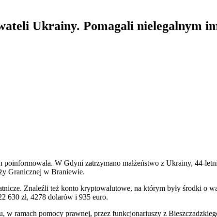
wateli Ukrainy. Pomagali nielegalnym 
nich poinformowała. W Gdyni zatrzymano małżeństwo z Ukrainy, 44-let
raży Granicznej w Braniewie.
łatnicze. Znaleźli też konto kryptowalutowe, na którym były środki o w
22 630 zł, 4278 dolarów i 935 euro.
lu, w ramach pomocy prawnej, przez funkcjonariuszy z Bieszczadzkie