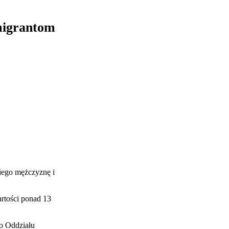
imigrantom
niego mężczyznę i
artości ponad 13
go Oddziału