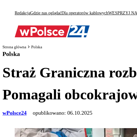
Redakcja
Gdzie nas oglądać
Dla operatorów kablowych
WESPRZYJ N
Strona główna
Polska
Polska
Straż Graniczna rozb
Pomagali obcokrajow
wPolsce24
opublikowano:
06.10.2025