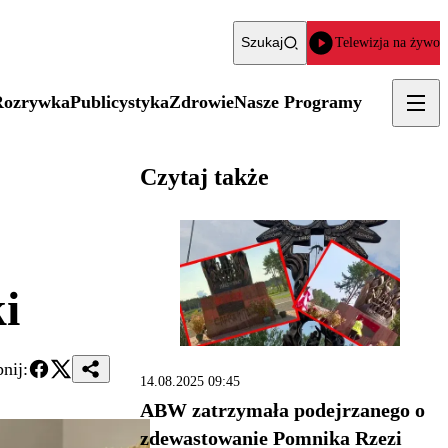
Szukaj
Telewizja na żywo
Rozrywka
Publicystyka
Zdrowie
Nasze Programy
Czytaj także
i
nij:
14.08.2025 09:45
ABW zatrzymała podejrzanego o
zdewastowanie Pomnika Rzezi