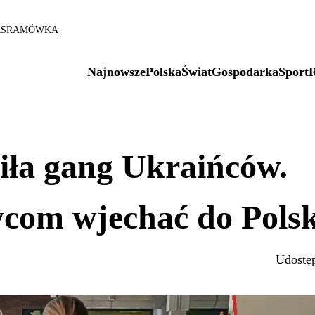
AS
RAMÓWKA
Najnowsze
Polska
Świat
Gospodarka
Sport
iła gang Ukraińców.
com wjechać do Polsk
Udostęp