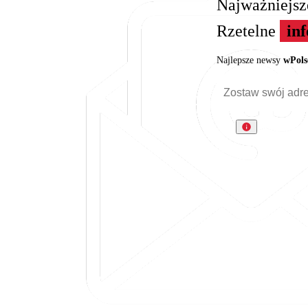
Najważniejs
Rzetelne
in
Najlepsze newsy
wPols