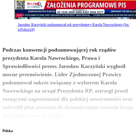
Jarosław Kaczyński podsumował rok prezydentury Karola Nawrockiego (fot.
wPolsce24)
Podczas konwencji podsumowującej rok rządów
prezydenta Karola Nawrockiego, Prawa i
Sprawiedliwości prezes Jarosław Kaczyński wygłosił
mocne przemówienie. Lider Zjednoczonej Prawicy
podsumował sukces związany z wyborem Karola
Nawrockiego na urząd Prezydenta RP, ostrzegł przed
rosnącymi zagrożeniami dla polskiej suwerenności oraz
nakreślił plan powrotu do dynamicznego rozwoju kraju
zobacz więcej
pod wodzą nowego rządu.
Polska