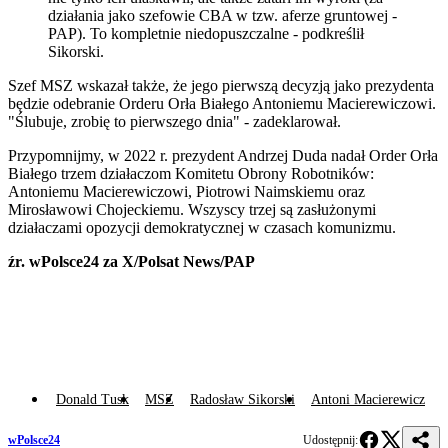
działania jako szefowie CBA w tzw. aferze gruntowej -
PAP). To kompletnie niedopuszczalne - podkreślił
Sikorski.
Szef MSZ wskazał także, że jego pierwszą decyzją jako prezydenta
będzie odebranie Orderu Orła Białego Antoniemu Macierewiczowi.
"Ślubuje, zrobię to pierwszego dnia" - zadeklarował.
Przypomnijmy, w 2022 r. prezydent Andrzej Duda nadał Order Orła
Białego trzem działaczom Komitetu Obrony Robotników:
Antoniemu Macierewiczowi, Piotrowi Naimskiemu oraz
Mirosławowi Chojeckiemu. Wszyscy trzej są zasłużonymi
działaczami opozycji demokratycznej w czasach komunizmu.
źr. wPolsce24 za X/Polsat News/PAP
Donald Tusk
MSZ
Radosław Sikorski
Antoni Macierewicz
wPolsce24
Udostępnij: