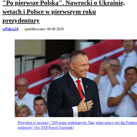
"Po pierwsze Polska". Nawrocki o Ukrainie,
wetach i Polsce w pierwszym roku
prezydentury
wPolsce24
opublikowano:
06.08.2026
Prezydent w rocznicę: "259 ustaw podpisanych. Tam, gdzie prawo jest dla Polakó
podpisuję" (fot. PAP/Paweł Supernak)