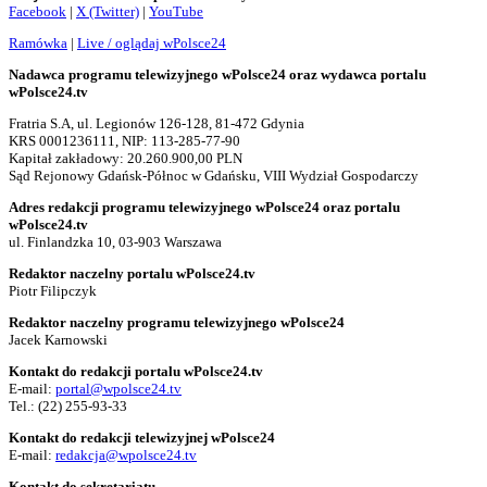
Facebook
|
X (Twitter)
|
YouTube
Ramówka
|
Live / oglądaj wPolsce24
Nadawca programu telewizyjnego wPolsce24 oraz wydawca portalu
wPolsce24.tv
Fratria S.A, ul. Legionów 126-128, 81-472 Gdynia
KRS 0001236111, NIP: 113-285-77-90
Kapitał zakładowy: 20.260.900,00 PLN
Sąd Rejonowy Gdańsk-Północ w Gdańsku, VIII Wydział Gospodarczy
Adres redakcji programu telewizyjnego wPolsce24 oraz portalu
wPolsce24.tv
ul. Finlandzka 10, 03-903 Warszawa
Redaktor naczelny portalu wPolsce24.tv
Piotr Filipczyk
Redaktor naczelny programu telewizyjnego wPolsce24
Jacek Karnowski
Kontakt do redakcji portalu wPolsce24.tv
E-mail:
portal@wpolsce24.tv
Tel.:
(22) 255-93-33
Kontakt do redakcji telewizyjnej wPolsce24
E-mail:
redakcja@wpolsce24.tv
Kontakt do sekretariatu