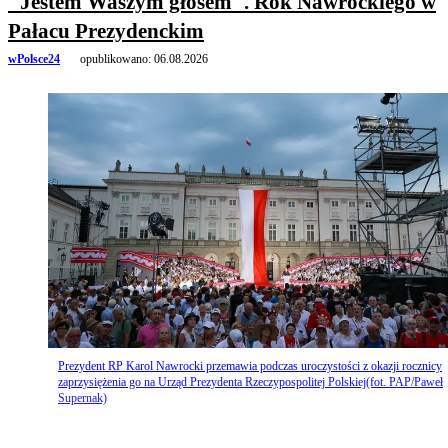
"Jestem Waszym głosem". Rok Nawrockiego w
Pałacu Prezydenckim
wPolsce24
opublikowano:
06.08.2026
Prezydent RP Karol Nawrocki przemawia podczas uroczystości z okazji rocznicy
zaprzysiężenia go na Urząd Prezydenta Rzeczypospolitej Polskiej(fot. PAP/Paweł
Supernak)