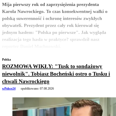
Mija pierwszy rok od zaprzysiężenia prezydenta
Karola Nawrockiego. To czas konsekwentnej walki o
polską suwerenność i ochronę interesów zwykłych
obywateli. Prezydent przez cały rok kierował się
jednym hasłem: "Polska po pierwsze". Jak wygląda
realizacja tego hasła w praktyce? sprawdził nasz
zobacz więcej
reporter Daniel Machnowski.
Polska
ROZMOWA WIKŁY: "Tusk to sondażowy
niewolnik". Tobiasz Bocheński ostro o Tusku i
chwali Nawrockiego
wPolsce24
opublikowano:
07.08.2026