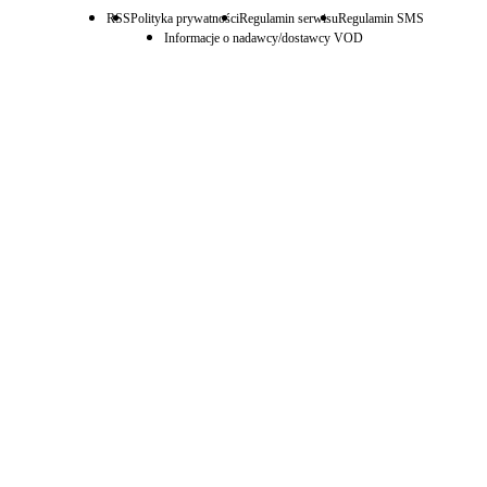
RSS
Polityka prywatności
Regulamin serwisu
Regulamin SMS
Informacje o nadawcy/dostawcy VOD