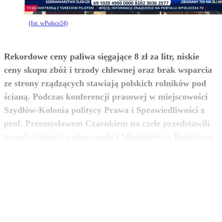
(fot. wPolsce24)
Rekordowe ceny paliwa sięgające 8 zł za litr, niskie
ceny skupu zbóż i trzody chlewnej oraz brak wsparcia
ze strony rządzących stawiają polskich rolników pod
ścianą. Podczas konferencji prasowej w miejscowości
Szydłów-Kolonia politycy Prawa i Sprawiedliwości z
prof. Przemysławem Czarnkiem na czele przedstawili
zobacz więcej
twarde żądania wobec rządu i Ministerstwa Rolnictwa.