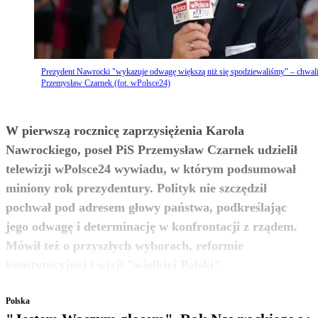
Prezydent Nawrocki "wykazuje odwagę większą niż się spodziewaliśmy" – chwal
Przemysław Czarnek (fot. wPolsce24)
W pierwszą rocznicę zaprzysiężenia Karola
Nawrockiego, poseł PiS Przemysław Czarnek udzielił
telewizji wPolsce24 wywiadu, w którym podsumował
miniony rok prezydentury. Polityk nie szczędził
pochwał pod adresem głowy państwa, podkreślając
jego odwagę i determinację w konfrontacji z rządem.
Mówił też o przyszłych wyborach, reformie
zobacz więcej
konstytucyjnej i wizji "wielkiej Polski".
Polska