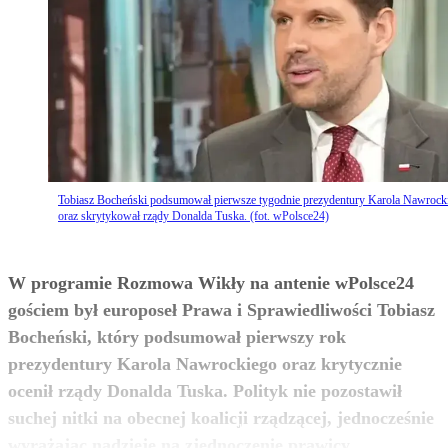
Tobiasz Bocheński podsumował pierwsze tygodnie prezydentury Karola Nawrock
oraz skrytykował rządy Donalda Tuska. (fot. wPolsce24)
W programie Rozmowa Wikły na antenie wPolsce24
gościem był europoseł Prawa i Sprawiedliwości Tobiasz
Bocheński, który podsumował pierwszy rok
prezydentury Karola Nawrockiego oraz krytycznie
ocenił rządy Donalda Tuska. Polityk nie pozostawił
suchej nitki na obecnej koalicji rządzącej, jednocześnie
zobacz więcej
wyrażając nadzieję na zjednoczenie prawicy.