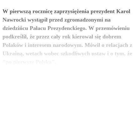
W pierwszą rocznicę zaprzysiężenia prezydent Karol
Nawrocki wystąpił przed zgromadzonymi na
dziedzińcu Pałacu Prezydenckiego. W przemówieniu
podkreślił, że przez cały rok kierował się dobrem
Polaków i interesem narodowym. Mówił o relacjach z
Ukrainą, wetach wobec szkodliwych ustaw i o tym, że
zobacz więcej
"po pierwsze Polska".