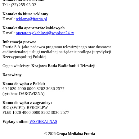
Tel.:
(22) 255-93-32
Kontakt do biura reklamy
E-mail:
reklama@fratria.pl
Kontakt dla operatorów kablowych
E-mail:
operatorzy.kablowi@wpolsce24.tv
Informacja prawna
Fratria S.A. jako nadawca programu telewizyjnego oraz dostawca
audiowizualnej usługi medialnej na żądanie podlega jurysdykcji
Rzeczypospolitej Polskiej.
Organ właściwy:
Krajowa Rada Radiofonii i Telewizji
.
Darowizny
Konto do wpłat z Polski:
69 1020 4900 0000 8202 3036 2577
(tytułem: DAROWIZNA)
Konto do wpłat z zagranicy:
BIC (SWIFT): BPKOPLPW
PL69 1020 4900 0000 8202 3036 2577
Wpłaty online:
WSPIERAJ NAS
© 2026
Grupa Medialna Fratria