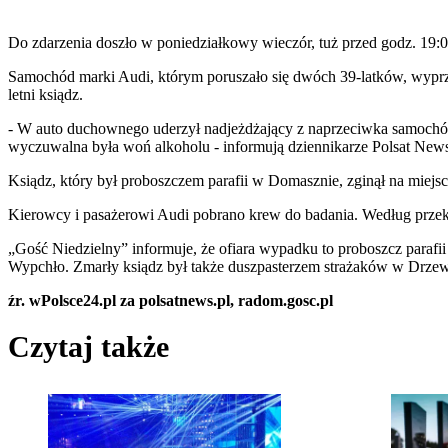
Do zdarzenia doszło w poniedziałkowy wieczór, tuż przed godz. 19
Samochód marki Audi, którym poruszało się dwóch 39-latków, wyprze
letni ksiądz.
- W auto duchownego uderzył nadjeżdżający z naprzeciwka samochód. 
wyczuwalna była woń alkoholu - informują dziennikarze Polsat New
Ksiądz, który był proboszczem parafii w Domasznie, zginął na miejsc
Kierowcy i pasażerowi Audi pobrano krew do badania. Według przeka
„Gość Niedzielny” informuje, że ofiara wypadku to proboszcz paraf
Wypchło. Zmarły ksiądz był także duszpasterzem strażaków w Drzew
źr. wPolsce24.pl za polsatnews.pl, radom.gosc.pl
Czytaj także