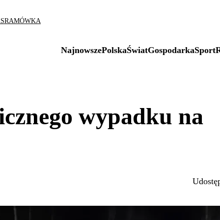
AS
RAMÓWKA
Najnowsze
Polska
Świat
Gospodarka
Sport
gicznego wypadku na
Udostęp