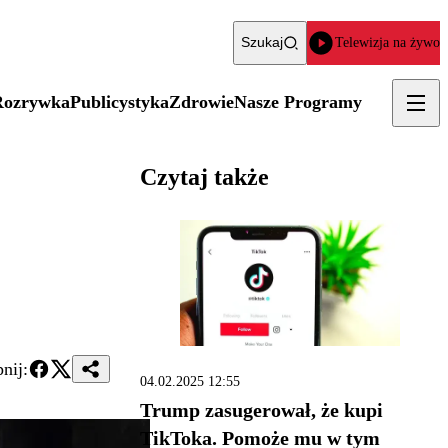
Szukaj
Telewizja na żywo
Rozrywka
Publicystyka
Zdrowie
Nasze Programy
Czytaj także
nij:
04.02.2025 12:55
Trump zasugerował, że kupi
TikToka. Pomoże mu w tym