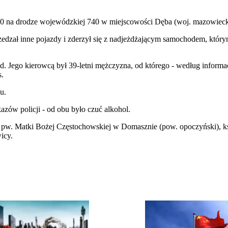
:00 na drodze wojewódzkiej 740 w miejscowości Dęba (woj. mazowieck
dzał inne pojazdy i zderzył się z nadjeżdżającym samochodem, który
Jego kierowcą był 39-letni mężczyzna, od którego - według informacji
s.
u.
zów policji - od obu było czuć alkohol.
ii pw. Matki Bożej Częstochowskiej w Domasznie (pow. opoczyński), k
icy.