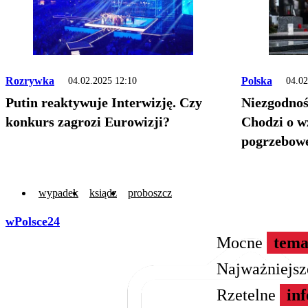
Rozrywka
Polska
04.02.2025 12:10
04.02
Putin reaktywuje Interwizję. Czy
Niezgodnoś
konkurs zagrozi Eurowizji?
Chodzi o w
pogrzebow
wypadek
ksiądz
proboszcz
wPolsce24
Mocne
tema
Najważniejs
Rzetelne
in