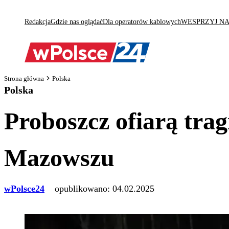
Redakcja
Gdzie nas oglądać
Dla operatorów kablowych
WESPRZYJ N
Strona główna
Polska
Polska
Proboszcz ofiarą tra
Mazowszu
wPolsce24
opublikowano:
04.02.2025