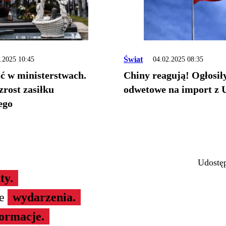
Świat
.2025 10:45
04.02.2025 08:35
ć w ministerstwach.
Chiny reagują! Ogłosiły
zrost zasiłku
odwetowe na import z
ego
Udostęp
ty.
ze
wydarzenia.
formacje.