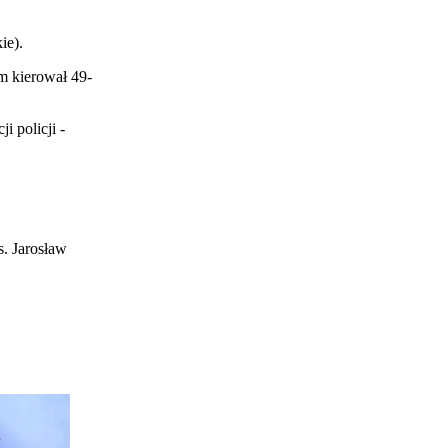
ie).
m kierował 49-
 policji -
s. Jarosław