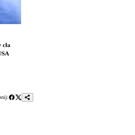
 cła
 USA
nij: