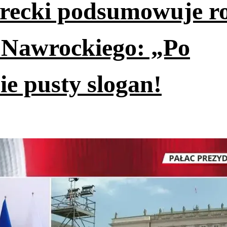
erecki podsumowuje r
 Nawrockiego: „Po
ie pusty slogan!