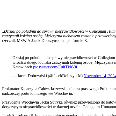
„
Dzisiaj po południu do sprawy nieprawidłowości w Collegium Huma
zatrzymali kolejną osobę. Mężczyzna niebawem zostanie przewiezio
rzecznik MSWiA Jacek Dobrzyński na platformie X.
Dzisiaj po południu do sprawy nieprawidłowości w Collegiu
wrocławskiego lotniska zatrzymali kolejną osobę. Mężczyzna
Katowicach
pic.twitter.com/EulfTkhVif
— Jacek Dobrzyński (@JacekDobrzynski)
November 14, 202
Prokurator Katarzyna Calów-Jaszewska z biura prasowego Prokuratu
nadzorczej portu lotniczego we Wrocławiu.
Prezydenta Wrocławia Jacka Sutryka również przewieziono do katow
dotyczącym nieprawidłowości w dawnej uczelni Collegium Humanu
Jacek Sutryk prosił, by pisząc o nim w przekazach medialnych, posłu