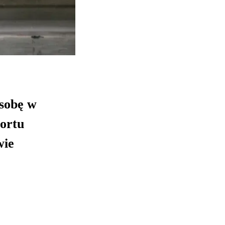
osobę w
ortu
wie