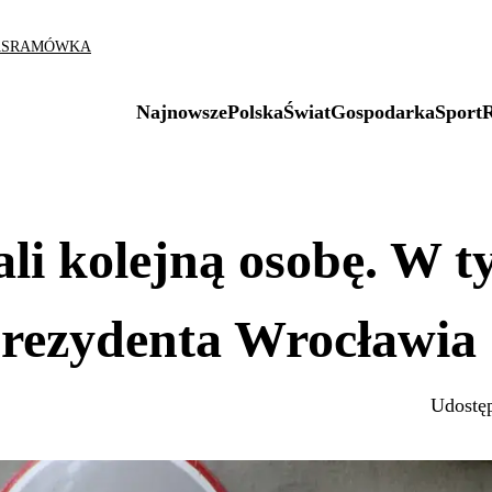
AS
RAMÓWKA
Najnowsze
Polska
Świat
Gospodarka
Sport
li kolejną osobę. W 
prezydenta Wrocławia
Udostęp