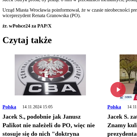
Urząd Miasta Wrocławia poinformował, że w czasie nieobecności pr
wiceprezydent Renata Granowska (PO).
źr. wPolsce24 za PAP/X
Czytaj także
Polska
Polska
14.11.2024 15:05
14.11
Jacek S., podobnie jak Janusz
Jacek S. z
Palikot nie należeli do PO, więc nie
Znamy kuli
stosuje się do nich "doktryna
prezydent