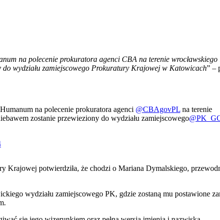
num na polecenie prokuratora agenci CBA na terenie wrocławskiego 
ny do wydziału zamiejscowego Prokuratury Krajowej w Katowicach
” –
m Humanum na polecenie prokuratora agenci
@CBAgovPL
na terenie
 niebawem zostanie przewieziony do wydziału zamiejscowego
@PK_G
4
ry Krajowej potwierdziła, że chodzi o Mariana Dymalskiego, przewod
ickiego wydziału zamiejscowego PK, gdzie zostaną mu postawione zar
m.
giwać się jego wizerunkiem oraz pełną wersją imienia i nazwiska.