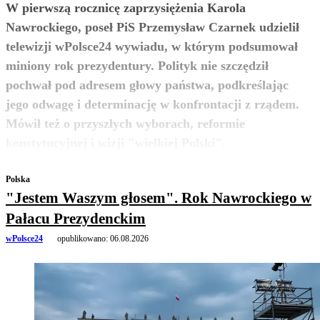
W pierwszą rocznicę zaprzysiężenia Karola
Nawrockiego, poseł PiS Przemysław Czarnek udzielił
telewizji wPolsce24 wywiadu, w którym podsumował
miniony rok prezydentury. Polityk nie szczędził
pochwał pod adresem głowy państwa, podkreślając
jego odwagę i determinację w konfrontacji z rządem.
Mówił też o przyszłych wyborach, reformie
zobacz więcej
konstytucyjnej i wizji "wielkiej Polski".
Polska
"Jestem Waszym głosem". Rok Nawrockiego w
Pałacu Prezydenckim
wPolsce24
opublikowano:
06.08.2026