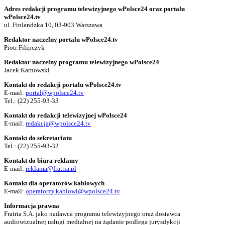
Adres redakcji programu telewizyjnego wPolsce24 oraz portalu
wPolsce24.tv
ul. Finlandzka 10, 03-903 Warszawa
Redaktor naczelny portalu wPolsce24.tv
Piotr Filipczyk
Redaktor naczelny programu telewizyjnego wPolsce24
Jacek Karnowski
Kontakt do redakcji portalu wPolsce24.tv
E-mail:
portal@wpolsce24.tv
Tel.:
(22) 255-93-33
Kontakt do redakcji telewizyjnej wPolsce24
E-mail:
redakcja@wpolsce24.tv
Kontakt do sekretariatu
Tel.:
(22) 255-93-32
Kontakt do biura reklamy
E-mail:
reklama@fratria.pl
Kontakt dla operatorów kablowych
E-mail:
operatorzy.kablowi@wpolsce24.tv
Informacja prawna
Fratria S.A. jako nadawca programu telewizyjnego oraz dostawca
audiowizualnej usługi medialnej na żądanie podlega jurysdykcji