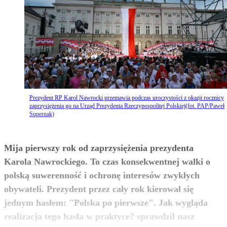
Prezydent RP Karol Nawrocki przemawia podczas uroczystości z okazji rocznicy
zaprzysiężenia go na Urząd Prezydenta Rzeczypospolitej Polskiej(fot. PAP/Paweł
Supernak)
Mija pierwszy rok od zaprzysiężenia prezydenta
Karola Nawrockiego. To czas konsekwentnej walki o
polską suwerenność i ochronę interesów zwykłych
obywateli. Prezydent przez cały rok kierował się
jednym hasłem: "Polska po pierwsze". Jak wygląda
realizacja tego hasła w praktyce? sprawdził nasz
zobacz więcej