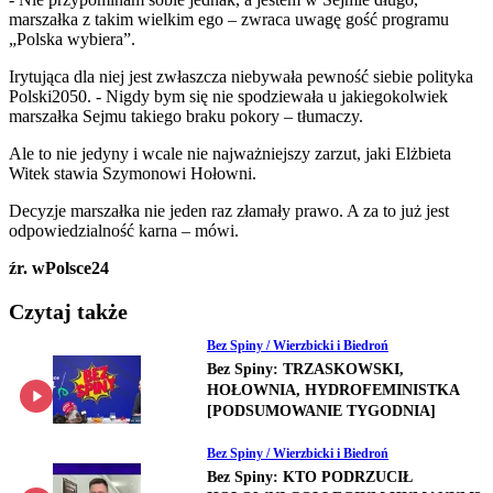
marszałka z takim wielkim ego – zwraca uwagę gość programu
„Polska wybiera”.
Irytująca dla niej jest zwłaszcza niebywała pewność siebie polityka
Polski2050. - Nigdy bym się nie spodziewała u jakiegokolwiek
marszałka Sejmu takiego braku pokory – tłumaczy.
Ale to nie jedyny i wcale nie najważniejszy zarzut, jaki Elżbieta
Witek stawia Szymonowi Hołowni.
Decyzje marszałka nie jeden raz złamały prawo. A za to już jest
odpowiedzialność karna – mówi.
źr. wPolsce24
Czytaj także
Bez Spiny / Wierzbicki i Biedroń
Bez Spiny: TRZASKOWSKI,
HOŁOWNIA, HYDROFEMINISTKA
[PODSUMOWANIE TYGODNIA]
Bez Spiny / Wierzbicki i Biedroń
Bez Spiny: KTO PODRZUCIŁ