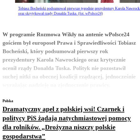
Tobiasz Bocheński podsumował pierwsze tygodnie prezydentury Karola Nawrock
oraz skrytykował rządy Donalda Tuska. (fot. wPolsce24)
W programie Rozmowa Wikły na antenie wPolsce24
gościem był europoseł Prawa i Sprawiedliwości Tobiasz
Bocheński, który podsumował pierwszy rok
prezydentury Karola Nawrockiego oraz krytycznie
ocenił rządy Donalda Tuska. Polityk nie pozostawił
suchej nitki na obecnej koalicji rządzącej, jednocześnie
zobacz więcej
wyrażając nadzieję na zjednoczenie prawicy.
Polska
Dramatyczny apel z polskiej wsi! Czarnek i
politycy PiS żądają natychmiastowej pomocy
dla rolników. „Drożyzna niszczy polskie
gospodarstwa”