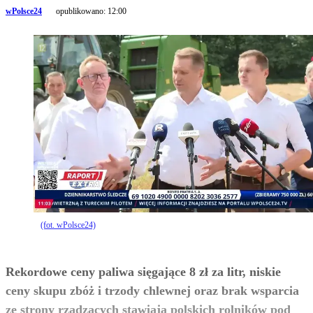
wPolsce24
opublikowano:
12:00
(fot. wPolsce24)
Rekordowe ceny paliwa sięgające 8 zł za litr, niskie
ceny skupu zbóż i trzody chlewnej oraz brak wsparcia
ze strony rządzących stawiają polskich rolników pod