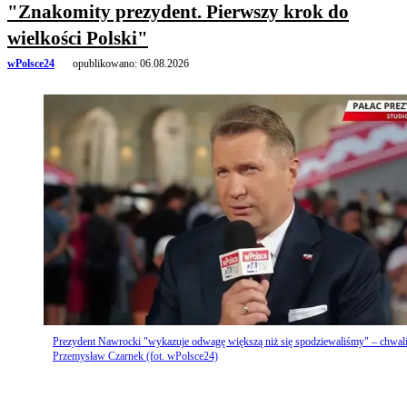
"Znakomity prezydent. Pierwszy krok do
wielkości Polski"
wPolsce24
opublikowano:
06.08.2026
Prezydent Nawrocki "wykazuje odwagę większą niż się spodziewaliśmy" – chwal
Przemysław Czarnek (fot. wPolsce24)