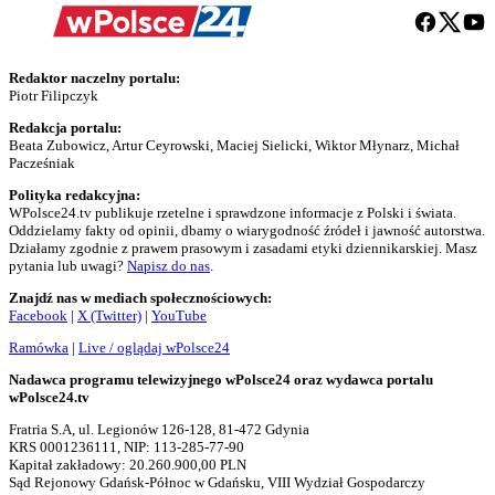
Redaktor naczelny portalu:
Piotr Filipczyk
Redakcja portalu:
Beata Zubowicz, Artur Ceyrowski, Maciej Sielicki, Wiktor Młynarz, Michał
Pacześniak
Polityka redakcyjna:
WPolsce24.tv publikuje rzetelne i sprawdzone informacje z Polski i świata.
Oddzielamy fakty od opinii, dbamy o wiarygodność źródeł i jawność autorstwa.
Działamy zgodnie z prawem prasowym i zasadami etyki dziennikarskiej. Masz
pytania lub uwagi?
Napisz do nas
.
Znajdź nas w mediach społecznościowych:
Facebook
|
X (Twitter)
|
YouTube
Ramówka
|
Live / oglądaj wPolsce24
Nadawca programu telewizyjnego wPolsce24 oraz wydawca portalu
wPolsce24.tv
Fratria S.A, ul. Legionów 126-128, 81-472 Gdynia
KRS 0001236111, NIP: 113-285-77-90
Kapitał zakładowy: 20.260.900,00 PLN
Sąd Rejonowy Gdańsk-Północ w Gdańsku, VIII Wydział Gospodarczy