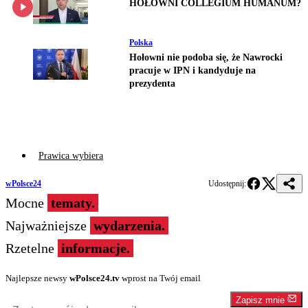
HOŁOWNI COLLEGIUM HUMANUM?
Polska
Hołowni nie podoba się, że Nawrocki
pracuje w IPN i kandyduje na
prezydenta
Prawica wybiera
wPolsce24
Udostępnij:
Mocne
tematy.
Najważniejsze
wydarzenia.
Rzetelne
informacje.
Najlepsze newsy
wPolsce24.tv
wprost na Twój email
Zapisz mnie