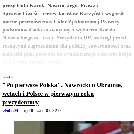
prezydenta Karola Nawrockiego, Prawa i
Sprawiedliwości prezes Jarosław Kaczyński wygłosił
mocne przemówienie. Lider Zjednoczonej Prawicy
podsumował sukces związany z wyborem Karola
Nawrockiego na urząd Prezydenta RP, ostrzegł przed
rosnącymi zagrożeniami dla polskiej suwerenności oraz
nakreślił plan powrotu do dynamicznego rozwoju kraju
zobacz więcej
pod wodzą nowego rządu.
Polska
"Po pierwsze Polska". Nawrocki o Ukrainie,
wetach i Polsce w pierwszym roku
prezydentury
wPolsce24
opublikowano:
06.08.2026