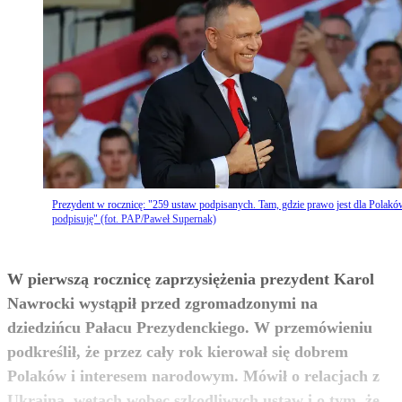
Prezydent w rocznicę: "259 ustaw podpisanych. Tam, gdzie prawo jest dla Polakó
podpisuję" (fot. PAP/Paweł Supernak)
W pierwszą rocznicę zaprzysiężenia prezydent Karol
Nawrocki wystąpił przed zgromadzonymi na
dziedzińcu Pałacu Prezydenckiego. W przemówieniu
podkreślił, że przez cały rok kierował się dobrem
Polaków i interesem narodowym. Mówił o relacjach z
Ukrainą, wetach wobec szkodliwych ustaw i o tym, że