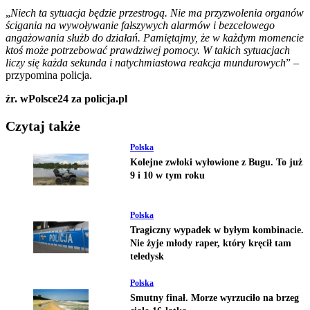
„
Niech ta sytuacja będzie przestrogą. Nie ma przyzwolenia organów
ścigania na wywoływanie fałszywych alarmów i bezcelowego
angażowania służb do działań. Pamiętajmy, że w każdym momencie
ktoś może potrzebować prawdziwej pomocy. W takich sytuacjach
liczy się każda sekunda i natychmiastowa reakcja mundurowych
” –
przypomina policja.
źr. wPolsce24 za policja.pl
Czytaj także
Polska
Kolejne zwłoki wyłowione z Bugu. To już
9 i 10 w tym roku
Polska
Tragiczny wypadek w byłym kombinacie.
Nie żyje młody raper, który kręcił tam
teledysk
Polska
Smutny finał. Morze wyrzuciło na brzeg