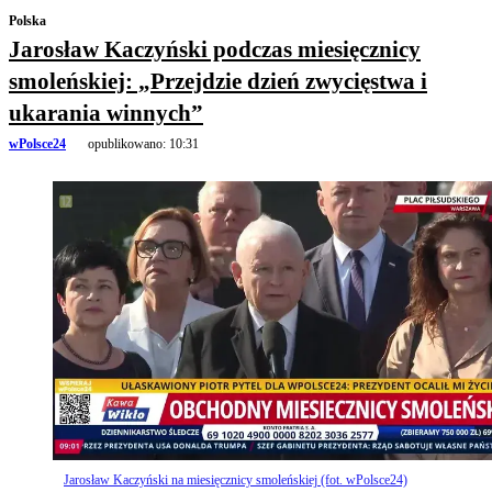
Polska
Jarosław Kaczyński podczas miesięcznicy
smoleńskiej: „Przejdzie dzień zwycięstwa i
ukarania winnych”
wPolsce24
opublikowano:
10:31
Jarosław Kaczyński na miesięcznicy smoleńskiej (fot. wPolsce24)