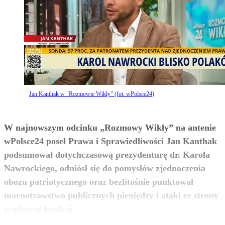
Jan Kanthak w "Rozmowie Wikły" (fot. wPolsce24)
W najnowszym odcinku „Rozmowy Wikły” na antenie
wPolsce24 poseł Prawa i Sprawiedliwości Jan Kanthak
podsumował dotychczasową prezydenturę dr. Karola
Nawrockiego, odniósł się do pomysłów zjednoczenia
obozu patriotycznego oraz bezlitośnie punktował
marnotrawstwo publicznych pieniędzy i ataki ze strony
zobacz więcej
rządzącej koalicji.