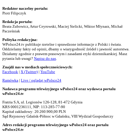
Redaktor naczelny portalu:
Piotr Filipczyk
Redakcja portalu:
Beata Zubowicz, Artur Ceyrowski, Maciej Sielicki, Wiktor Młynarz, Michał
Pacześniak
Polityka redakcyjna:
WPolsce24.tv publikuje rzetelne i sprawdzone informacje z Polski i świata.
Oddzielamy fakty od opinii, dbamy o wiarygodność źródeł i jawność autorstwa.
Działamy zgodnie z prawem prasowym i zasadami etyki dziennikarskiej. Masz
pytania lub uwagi?
Napisz do nas
.
Znajdź nas w mediach społecznościowych:
Facebook
|
X (Twitter)
|
YouTube
Ramówka
|
Live / oglądaj wPolsce24
Nadawca programu telewizyjnego wPolsce24 oraz wydawca portalu
wPolsce24.tv
Fratria S.A, ul. Legionów 126-128, 81-472 Gdynia
KRS 0001236111, NIP: 113-285-77-90
Kapitał zakładowy: 20.260.900,00 PLN
Sąd Rejonowy Gdańsk-Północ w Gdańsku, VIII Wydział Gospodarczy
Adres redakcji programu telewizyjnego wPolsce24 oraz portalu
wPolsce24.tv