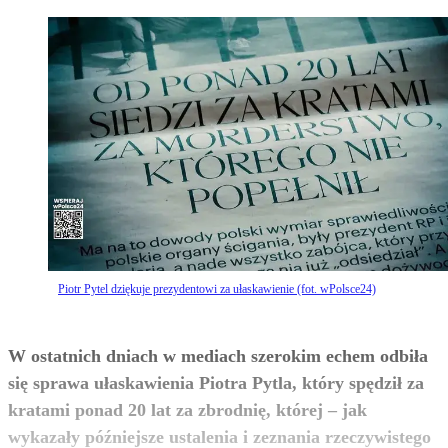
Piotr Pytel dziękuje prezydentowi za ułaskawienie (fot. wPolsce24)
W ostatnich dniach w mediach szerokim echem odbiła
się sprawa ułaskawienia Piotra Pytla, który spędził za
kratami ponad 20 lat za zbrodnię, której – jak
wykazały późniejsze ustalenia i zeznania rzeczywistego