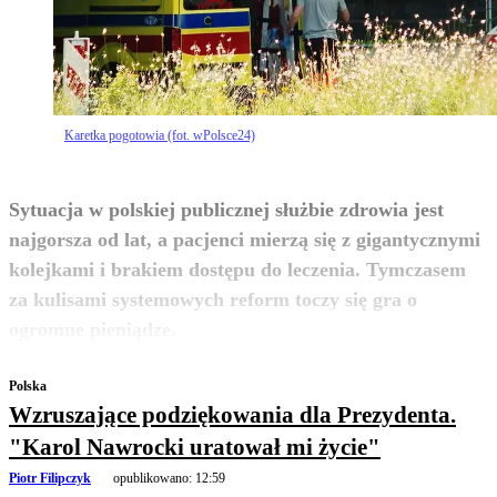
Karetka pogotowia (fot. wPolsce24)
Sytuacja w polskiej publicznej służbie zdrowia jest
najgorsza od lat, a pacjenci mierzą się z gigantycznymi
kolejkami i brakiem dostępu do leczenia. Tymczasem
za kulisami systemowych reform toczy się gra o
zobacz więcej
ogromne pieniądze.
Polska
Wzruszające podziękowania dla Prezydenta.
"Karol Nawrocki uratował mi życie"
Piotr Filipczyk
opublikowano:
12:59