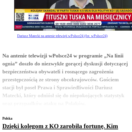
Dariusz Matecki na antenie telewizji wPolsce24 (fot. wPolsce24)
Na antenie telewizji wPolsce24 w programie „Na linii
ognia” doszło do niezwykle gorącej dyskusji dotyczącej
bezpieczeństwa obywateli i rosnącego zagrożenia
przestępczością ze strony obcokrajowców. Gościem
stacji był poseł Prawa i Sprawiedliwości Dariusz
Matecki, który odniósł się do niepokojących statystyk
zobacz więcej
oraz przypadków ataku na Polaków.
Polska
Dzięki kolegom z KO zarobiła fortunę. Kim