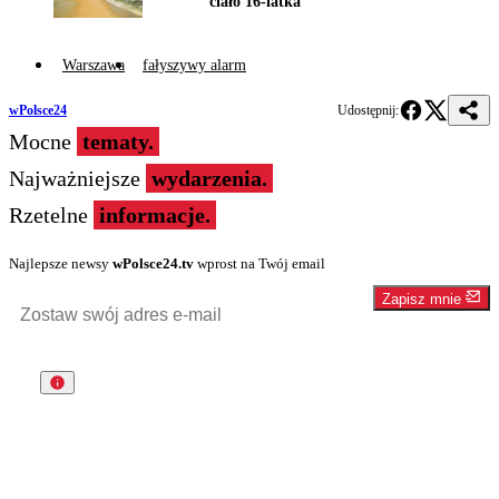
ciało 16-latka
Warszawa
fałyszywy alarm
wPolsce24
Udostępnij:
Mocne
tematy.
Najważniejsze
wydarzenia.
Rzetelne
informacje.
Najlepsze newsy
wPolsce24.tv
wprost na Twój email
Zapisz mnie