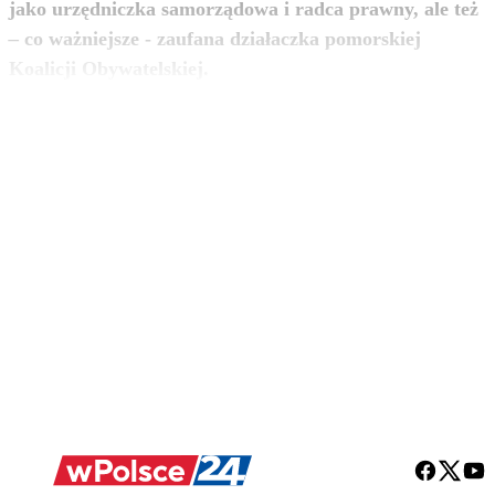
jako urzędniczka samorządowa i radca prawny, ale też
– co ważniejsze - zaufana działaczka pomorskiej
zobacz więcej
Koalicji Obywatelskiej.