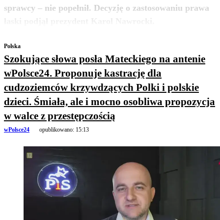
sprawcy – nie popełnił. Decyzję o zastosowaniu prawa
zobacz więcej
łaski podjął prezydent Karol Nawrocki.
Polska
Szokujące słowa posła Mateckiego na antenie
wPolsce24. Proponuje kastrację dla
cudzoziemców krzywdzących Polki i polskie
dzieci. Śmiała, ale i mocno osobliwa propozycja
w walce z przestępczością
wPolsce24
opublikowano:
15:13