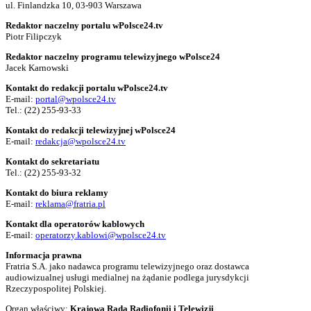
ul. Finlandzka 10, 03-903 Warszawa
Redaktor naczelny portalu wPolsce24.tv
Piotr Filipczyk
Redaktor naczelny programu telewizyjnego wPolsce24
Jacek Karnowski
Kontakt do redakcji portalu wPolsce24.tv
E-mail:
portal@wpolsce24.tv
Tel.:
(22) 255-93-33
Kontakt do redakcji telewizyjnej wPolsce24
E-mail:
redakcja@wpolsce24.tv
Kontakt do sekretariatu
Tel.:
(22) 255-93-32
Kontakt do biura reklamy
E-mail:
reklama@fratria.pl
Kontakt dla operatorów kablowych
E-mail:
operatorzy.kablowi@wpolsce24.tv
Informacja prawna
Fratria S.A. jako nadawca programu telewizyjnego oraz dostawca
audiowizualnej usługi medialnej na żądanie podlega jurysdykcji
Rzeczypospolitej Polskiej.
Organ właściwy:
Krajowa Rada Radiofonii i Telewizji
.