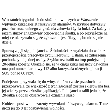
W ostatnich tygodniach do służb ratowniczych w Warszawie
wpłynęło kilkadziesiąt fałszywych alarmów. Wszystkie dotyczyły
pożarów oraz realnego zagrożenia zdrowia i życia ludzi. Za każdym
razem służby angażowały odpowiednie środki, a po przyjeździe na
miejsce okazywało się, że zgłoszenie jest fikcyjne, bo nic się nie
dzieje.
Sprawą zajęli się policjanci ze Śródmieścia z wydziału do walki z
przestępczością przeciwko życiu i zdrowiu. Ustalili, że zgłoszenia
pochodziły od jednej osoby. Szybko też trafili na trop podejrzanej
20-letniej kobiety. Okazało się, że w ciągu kilku miesięcy dzwoniła
ona pod numer alarmowy 112 albo korzystała różnych aplikacji
SOS ponad 60 razy.
Podejrzana przyznała się do winy, choć w czasie przesłuchania
przekonywała, że większość z tych zgłoszeń została skierowana bez
jej wiedzy przez „złośliwą aplikację”. Policjanci ustalili jednak, że
20-latka z oddali obserwowała działania służb.
Kobiecie postawiono zarzuty wywołania fałszywego alarmu. Teraz
grozi jej do 8 lat pozbawienia wolności.