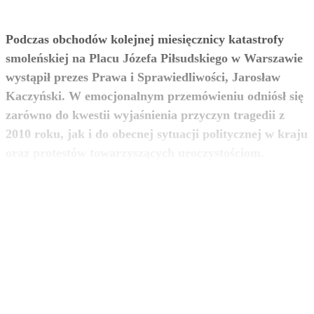
Podczas obchodów kolejnej miesięcznicy katastrofy
smoleńskiej na Placu Józefa Piłsudskiego w Warszawie
wystąpił prezes Prawa i Sprawiedliwości, Jarosław
Kaczyński. W emocjonalnym przemówieniu odniósł się
zarówno do kwestii wyjaśnienia przyczyn tragedii z
2010 roku, jak i do obecnej sytuacji politycznej w kraju
zobacz więcej
oraz protestów towarzyszących uroczystościom.