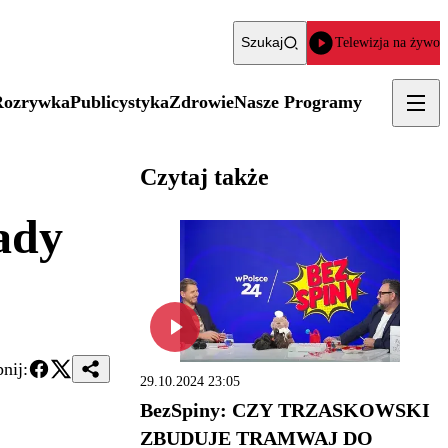
Szukaj
Telewizja na żywo
Rozrywka
Publicystyka
Zdrowie
Nasze Programy
Czytaj także
ady
nij:
29.10.2024 23:05
BezSpiny: CZY TRZASKOWSKI
ZBUDUJE TRAMWAJ DO