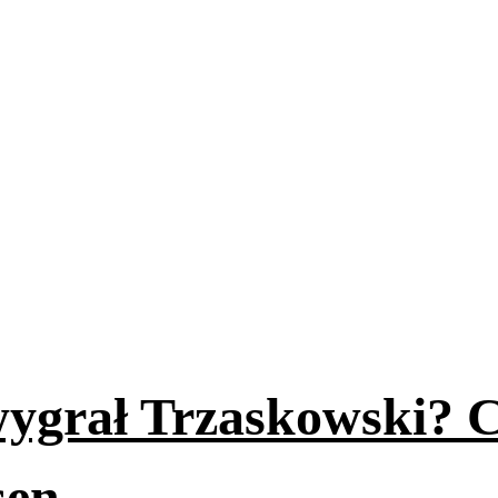
wygrał Trzaskowski? 
sen