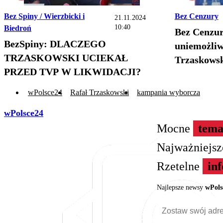
Bez Spiny / Wierzbicki i
Bez Cenzury
21.11.2024
10:40
Biedroń
Bez Cenzur
BezSpiny: DLACZEGO
uniemożliw
TRZASKOWSKI UCIEKAŁ
Trzaskows
PRZED TVP W LIKWIDACJI?
wPolsce24
Rafał Trzaskowski
kampania wyborcza
wPolsce24
Mocne
tema
Najważniejs
Rzetelne
in
Najlepsze newsy
wPols