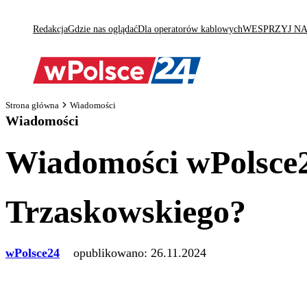
Redakcja
Gdzie nas oglądać
Dla operatorów kablowych
WESPRZYJ N
Strona główna
Wiadomości
Wiadomości
Wiadomości wPolsce2
Trzaskowskiego?
wPolsce24
opublikowano:
26.11.2024