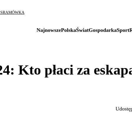
AS
RAMÓWKA
Najnowsze
Polska
Świat
Gospodarka
Sport
4: Kto płaci za eskap
Udostęp