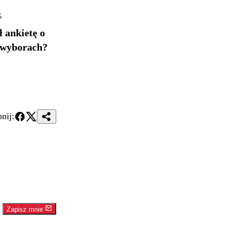
5
ł ankietę o
awyborach?
nij:
Zapisz mnie