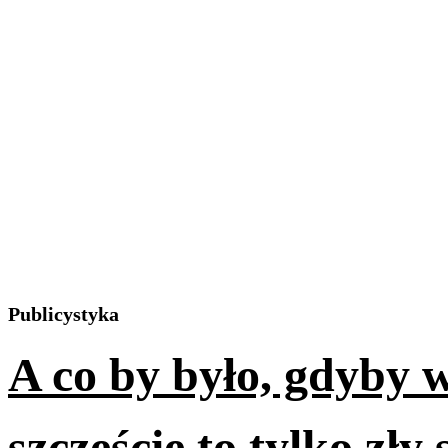
Publicystyka
A co by było, gdyby 
szczęście to tylko zły 