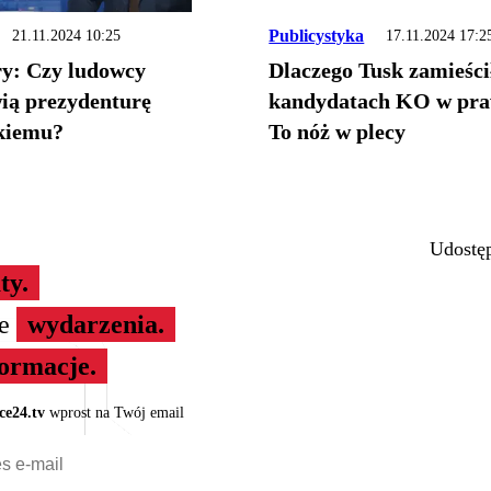
Publicystyka
21.11.2024 10:25
17.11.2024 17:2
y: Czy ludowcy
Dlaczego Tusk zamieści
ią prezydenturę
kandydatach KO w pr
kiemu?
To nóż w plecy
Udostęp
ty.
ze
wydarzenia.
formacje.
ce24.tv
wprost na Twój email