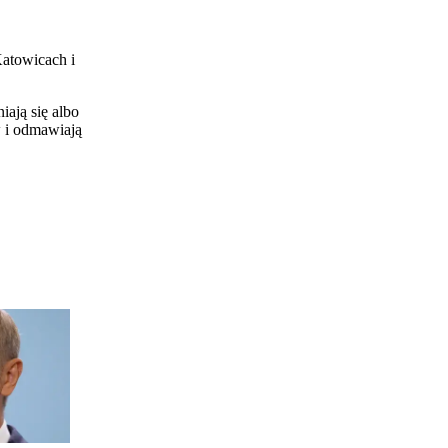
Katowicach i
iają się albo
w i odmawiają