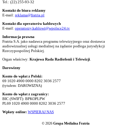
Tel.:
(22) 255-93-32
Kontakt do biura reklamy
E-mail:
reklama@fratria.pl
Kontakt dla operatorów kablowych
E-mail:
operatorzy.kablowi@wpolsce24.tv
Informacja prawna
Fratria S.A. jako nadawca programu telewizyjnego oraz dostawca
audiowizualnej usługi medialnej na żądanie podlega jurysdykcji
Rzeczypospolitej Polskiej.
Organ właściwy:
Krajowa Rada Radiofonii i Telewizji
.
Darowizny
Konto do wpłat z Polski:
69 1020 4900 0000 8202 3036 2577
(tytułem: DAROWIZNA)
Konto do wpłat z zagranicy:
BIC (SWIFT): BPKOPLPW
PL69 1020 4900 0000 8202 3036 2577
Wpłaty online:
WSPIERAJ NAS
© 2026
Grupa Medialna Fratria