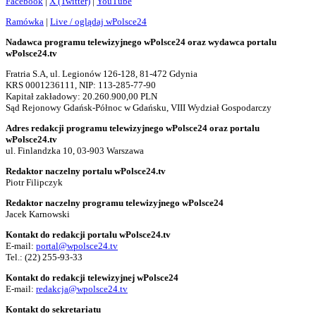
Facebook
|
X (Twitter)
|
YouTube
Ramówka
|
Live / oglądaj wPolsce24
Nadawca programu telewizyjnego wPolsce24 oraz wydawca portalu
wPolsce24.tv
Fratria S.A, ul. Legionów 126-128, 81-472 Gdynia
KRS 0001236111, NIP: 113-285-77-90
Kapitał zakładowy: 20.260.900,00 PLN
Sąd Rejonowy Gdańsk-Północ w Gdańsku, VIII Wydział Gospodarczy
Adres redakcji programu telewizyjnego wPolsce24 oraz portalu
wPolsce24.tv
ul. Finlandzka 10, 03-903 Warszawa
Redaktor naczelny portalu wPolsce24.tv
Piotr Filipczyk
Redaktor naczelny programu telewizyjnego wPolsce24
Jacek Karnowski
Kontakt do redakcji portalu wPolsce24.tv
E-mail:
portal@wpolsce24.tv
Tel.:
(22) 255-93-33
Kontakt do redakcji telewizyjnej wPolsce24
E-mail:
redakcja@wpolsce24.tv
Kontakt do sekretariatu