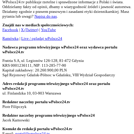
WPolsce24.tv publikuje rzetelne i sprawdzone informacje z Polski i świata.
Oddzielamy fakty od opinii, dbamy o wiarygodność źródeł i jawność autorstwa.
Działamy zgodnie z prawem prasowym i zasadami etyki dziennikarskiej. Masz
pytania lub uwagi?
Napisz do nas
.
Znajdź nas w mediach społecznościowych:
Facebook
|
X (Twitter)
|
YouTube
Ramówka
|
Live / oglądaj wPolsce24
Nadawca programu telewizyjnego wPolsce24 oraz wydawca portalu
wPolsce24.tv
Fratria S.A, ul. Legionów 126-128, 81-472 Gdynia
KRS 0001236111, NIP: 113-285-77-90
Kapitał zakładowy: 20.260.900,00 PLN
Sąd Rejonowy Gdańsk-Północ w Gdańsku, VIII Wydział Gospodarczy
Adres redakcji programu telewizyjnego wPolsce24 oraz portalu
wPolsce24.tv
ul. Finlandzka 10, 03-903 Warszawa
Redaktor naczelny portalu wPolsce24.tv
Piotr Filipczyk
Redaktor naczelny programu telewizyjnego wPolsce24
Jacek Karnowski
Kontakt do redakcji portalu wPolsce24.tv
E-mail:
portal@wpolsce24.tv