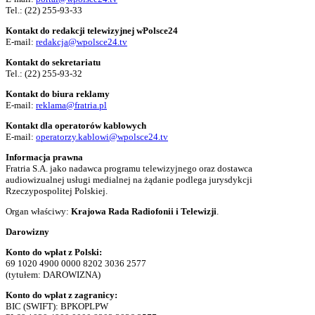
Tel.:
(22) 255-93-33
Kontakt do redakcji telewizyjnej wPolsce24
E-mail:
redakcja@wpolsce24.tv
Kontakt do sekretariatu
Tel.:
(22) 255-93-32
Kontakt do biura reklamy
E-mail:
reklama@fratria.pl
Kontakt dla operatorów kablowych
E-mail:
operatorzy.kablowi@wpolsce24.tv
Informacja prawna
Fratria S.A. jako nadawca programu telewizyjnego oraz dostawca
audiowizualnej usługi medialnej na żądanie podlega jurysdykcji
Rzeczypospolitej Polskiej.
Organ właściwy:
Krajowa Rada Radiofonii i Telewizji
.
Darowizny
Konto do wpłat z Polski:
69 1020 4900 0000 8202 3036 2577
(tytułem: DAROWIZNA)
Konto do wpłat z zagranicy:
BIC (SWIFT): BPKOPLPW