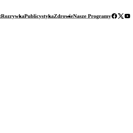
t
Rozrywka
Publicystyka
Zdrowie
Nasze Programy