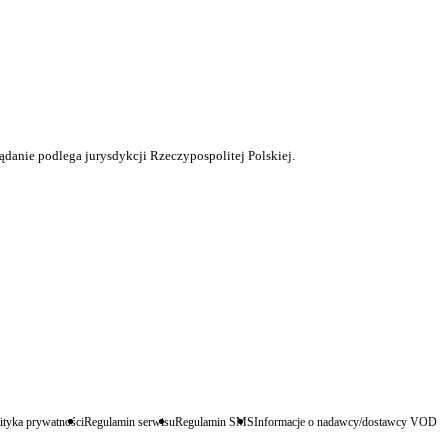
ądanie podlega jurysdykcji Rzeczypospolitej Polskiej.
ityka prywatności
Regulamin serwisu
Regulamin SMS
Informacje o nadawcy/dostawcy VOD