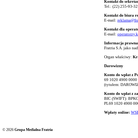
Kontakt do sekreta
Tel.:
(22) 255-93-32
Kontakt do biura 
E-mail:
reklama@fra
Kontakt dla opera
E-mail:
operatorzy.
Informacja prawna
Fratria S.A. jako n
Organ właściwy:
Kr
Darowizny
Konto do wpłat z Po
69 1020 4900 0000
(tytułem: DAROWI
Konto do wpłat z z
BIC (SWIFT): BP
PL69 1020 4900 00
Wpłaty online:
WSP
© 2026
Grupa Medialna Fratria