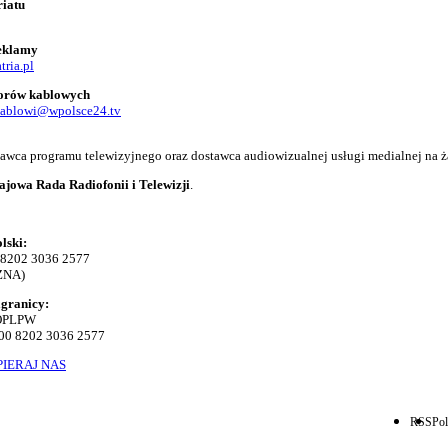
riatu
reklamy
tria.pl
torów kablowych
kablowi@wpolsce24.tv
adawca programu telewizyjnego oraz dostawca audiowizualnej usługi medialnej na ż
ajowa Rada Radiofonii i Telewizji
.
lski:
 8202 3036 2577
ZNA)
agranicy:
KOPLPW
00 8202 3036 2577
IERAJ NAS
RSS
Pol