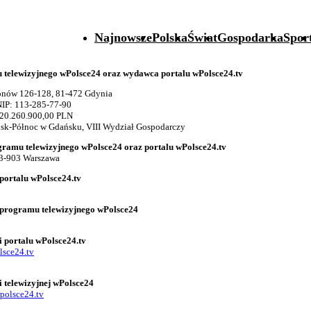
Najnowsze
Polska
Świat
Gospodarka
Spor
telewizyjnego wPolsce24 oraz wydawca portalu wPolsce24.tv
gionów 126-128, 81-472 Gdynia
IP: 113-285-77-90
 20.260.900,00 PLN
k-Północ w Gdańsku, VIII Wydział Gospodarczy
gramu telewizyjnego wPolsce24 oraz portalu wPolsce24.tv
03-903 Warszawa
portalu wPolsce24.tv
 programu telewizyjnego wPolsce24
i portalu wPolsce24.tv
lsce24.tv
i telewizyjnej wPolsce24
polsce24.tv