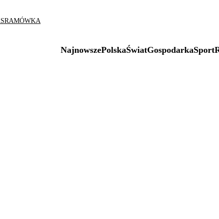
AS
RAMÓWKA
Najnowsze
Polska
Świat
Gospodarka
Sport