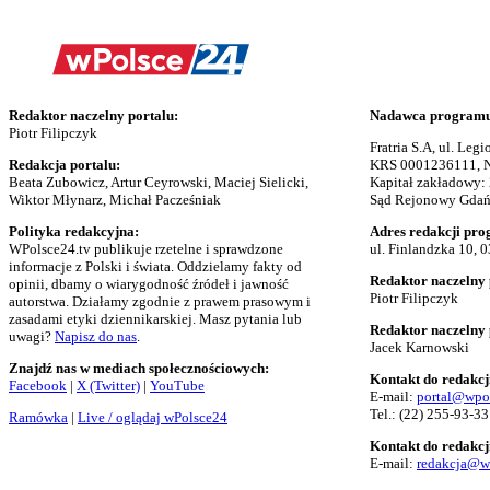
Redaktor naczelny portalu:
Nadawca programu 
Piotr Filipczyk
Fratria S.A, ul. Le
Redakcja portalu:
KRS 0001236111, N
Beata Zubowicz, Artur Ceyrowski, Maciej Sielicki,
Kapitał zakładowy:
Wiktor Młynarz, Michał Pacześniak
Sąd Rejonowy Gdańs
Polityka redakcyjna:
Adres redakcji pro
WPolsce24.tv publikuje rzetelne i sprawdzone
ul. Finlandzka 10, 
informacje z Polski i świata. Oddzielamy fakty od
Redaktor naczelny 
opinii, dbamy o wiarygodność źródeł i jawność
Piotr Filipczyk
autorstwa. Działamy zgodnie z prawem prasowym i
zasadami etyki dziennikarskiej. Masz pytania lub
Redaktor naczelny
uwagi?
Napisz do nas
.
Jacek Karnowski
Znajdź nas w mediach społecznościowych:
Kontakt do redakcj
Facebook
|
X (Twitter)
|
YouTube
E-mail:
portal@wpo
Tel.:
(22) 255-93-33
Ramówka
|
Live / oglądaj wPolsce24
Kontakt do redakcj
E-mail:
redakcja@w