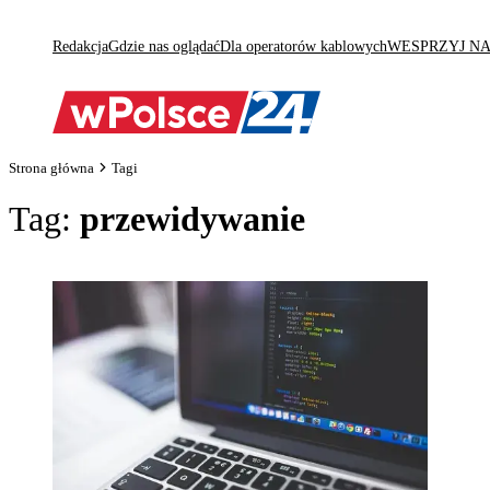
Redakcja
Gdzie nas oglądać
Dla operatorów kablowych
WESPRZYJ N
Strona główna
Tagi
Tag:
przewidywanie