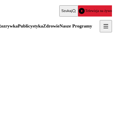
Szukaj
Telewizja na żywo
Rozrywka
Publicystyka
Zdrowie
Nasze Programy