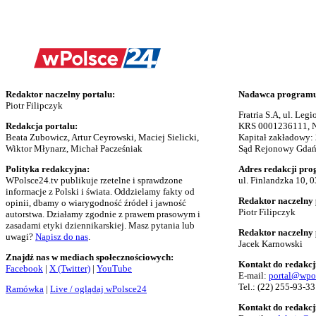
Redaktor naczelny portalu:
Nadawca programu 
Piotr Filipczyk
Fratria S.A, ul. Le
Redakcja portalu:
KRS 0001236111, N
Beata Zubowicz, Artur Ceyrowski, Maciej Sielicki,
Kapitał zakładowy:
Wiktor Młynarz, Michał Pacześniak
Sąd Rejonowy Gdańs
Polityka redakcyjna:
Adres redakcji pro
WPolsce24.tv publikuje rzetelne i sprawdzone
ul. Finlandzka 10, 
informacje z Polski i świata. Oddzielamy fakty od
Redaktor naczelny 
opinii, dbamy o wiarygodność źródeł i jawność
Piotr Filipczyk
autorstwa. Działamy zgodnie z prawem prasowym i
zasadami etyki dziennikarskiej. Masz pytania lub
Redaktor naczelny
uwagi?
Napisz do nas
.
Jacek Karnowski
Znajdź nas w mediach społecznościowych:
Kontakt do redakcj
Facebook
|
X (Twitter)
|
YouTube
E-mail:
portal@wpo
Tel.:
(22) 255-93-33
Ramówka
|
Live / oglądaj wPolsce24
Kontakt do redakcj