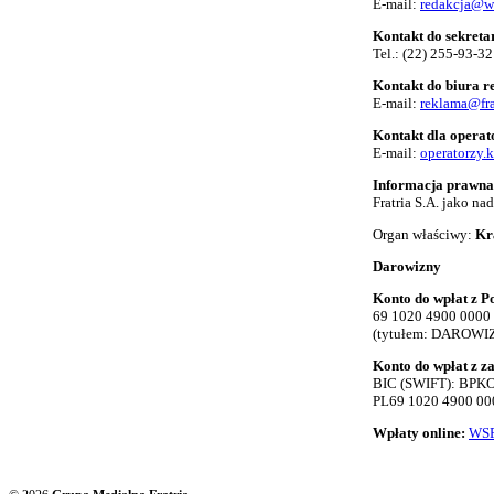
E-mail:
redakcja@w
Kontakt do sekreta
Tel.:
(22) 255-93-32
Kontakt do biura 
E-mail:
reklama@fra
Kontakt dla opera
E-mail:
operatorzy.
Informacja prawna
Fratria S.A. jako n
Organ właściwy:
Kr
Darowizny
Konto do wpłat z Po
69 1020 4900 0000
(tytułem: DAROWI
Konto do wpłat z z
BIC (SWIFT): BP
PL69 1020 4900 00
Wpłaty online:
WSP