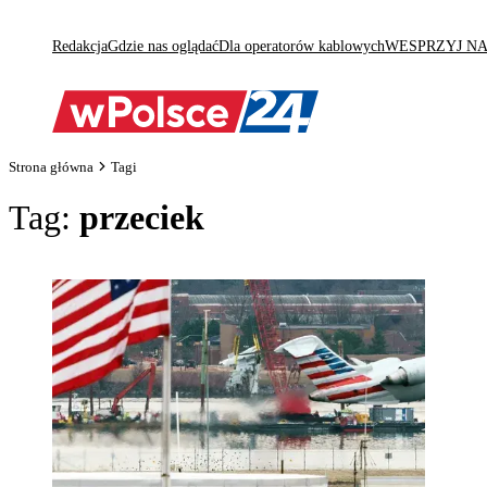
Redakcja
Gdzie nas oglądać
Dla operatorów kablowych
WESPRZYJ N
Strona główna
Tagi
Tag:
przeciek