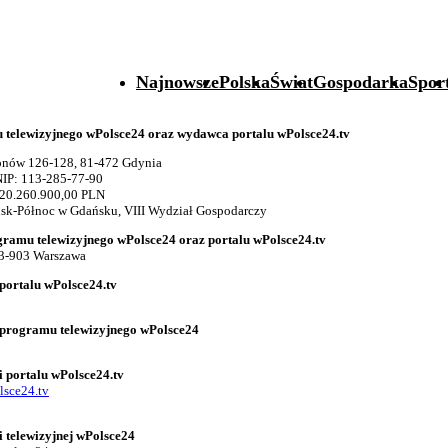
Najnowsze
Polska
Świat
Gospodarka
Spor
telewizyjnego wPolsce24 oraz wydawca portalu wPolsce24.tv
gionów 126-128, 81-472 Gdynia
IP: 113-285-77-90
 20.260.900,00 PLN
k-Północ w Gdańsku, VIII Wydział Gospodarczy
gramu telewizyjnego wPolsce24 oraz portalu wPolsce24.tv
03-903 Warszawa
portalu wPolsce24.tv
 programu telewizyjnego wPolsce24
i portalu wPolsce24.tv
lsce24.tv
i telewizyjnej wPolsce24