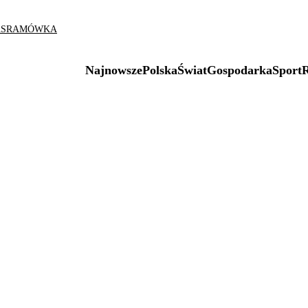
AS
RAMÓWKA
Najnowsze
Polska
Świat
Gospodarka
Sport