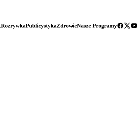
t
Rozrywka
Publicystyka
Zdrowie
Nasze Programy