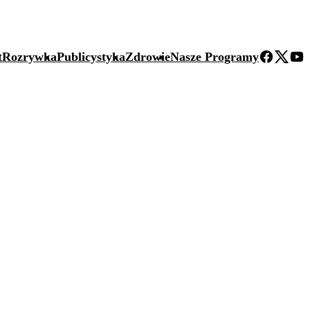
t
Rozrywka
Publicystyka
Zdrowie
Nasze Programy