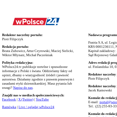
Redaktor naczelny portalu:
Nadawca programu 
Piotr Filipczyk
Fratria S.A, ul. Le
Redakcja portalu:
KRS 0001236111, N
Beata Zubowicz, Artur Ceyrowski, Maciej Sielicki,
Kapitał zakładowy:
Wiktor Młynarz, Michał Pacześniak
Sąd Rejonowy Gdańs
Polityka redakcyjna:
Adres redakcji pro
WPolsce24.tv publikuje rzetelne i sprawdzone
ul. Finlandzka 10, 
informacje z Polski i świata. Oddzielamy fakty od
Redaktor naczelny 
opinii, dbamy o wiarygodność źródeł i jawność
Piotr Filipczyk
autorstwa. Działamy zgodnie z prawem prasowym i
zasadami etyki dziennikarskiej. Masz pytania lub
Redaktor naczelny
uwagi?
Napisz do nas
.
Jacek Karnowski
Znajdź nas w mediach społecznościowych:
Kontakt do redakcj
Facebook
|
X (Twitter)
|
YouTube
E-mail:
portal@wpo
Tel.:
(22) 255-93-33
Ramówka
|
Live / oglądaj wPolsce24
Kontakt do redakcj