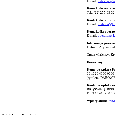
E-mail:
redakcja@w
Kontakt do sekreta
Tel.:
(22) 255-93-32
Kontakt do biura 
E-mail:
reklama@fra
Kontakt dla opera
E-mail:
operatorzy.
Informacja prawna
Fratria S.A. jako n
Organ właściwy:
Kr
Darowizny
Konto do wpłat z Po
69 1020 4900 0000
(tytułem: DAROWI
Konto do wpłat z z
BIC (SWIFT): BP
PL69 1020 4900 00
Wpłaty online:
WSP