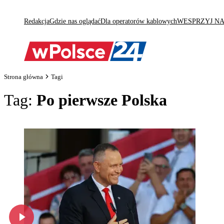
Redakcja
Gdzie nas oglądać
Dla operatorów kablowych
WESPRZYJ N
Strona główna
Tagi
Tag:
Po pierwsze Polska