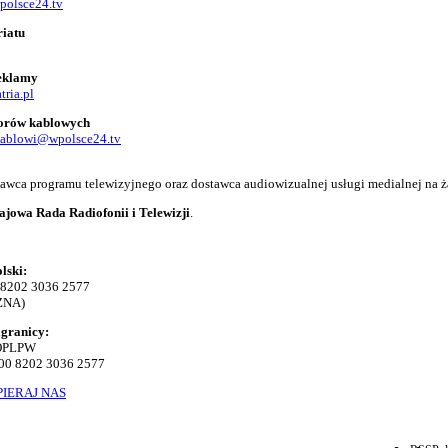
polsce24.tv
riatu
reklamy
tria.pl
torów kablowych
kablowi@wpolsce24.tv
adawca programu telewizyjnego oraz dostawca audiowizualnej usługi medialnej na ż
ajowa Rada Radiofonii i Telewizji
.
lski:
 8202 3036 2577
ZNA)
agranicy:
KOPLPW
00 8202 3036 2577
IERAJ NAS