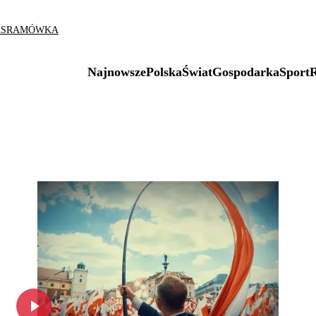
AS
RAMÓWKA
Najnowsze
Polska
Świat
Gospodarka
Sport