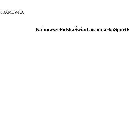
AS
RAMÓWKA
Najnowsze
Polska
Świat
Gospodarka
Sport