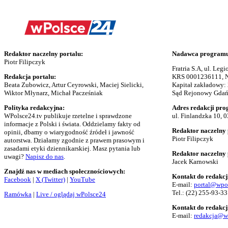
Redaktor naczelny portalu:
Nadawca programu 
Piotr Filipczyk
Fratria S.A, ul. Le
Redakcja portalu:
KRS 0001236111, N
Beata Zubowicz, Artur Ceyrowski, Maciej Sielicki,
Kapitał zakładowy:
Wiktor Młynarz, Michał Pacześniak
Sąd Rejonowy Gdańs
Polityka redakcyjna:
Adres redakcji pro
WPolsce24.tv publikuje rzetelne i sprawdzone
ul. Finlandzka 10, 
informacje z Polski i świata. Oddzielamy fakty od
Redaktor naczelny 
opinii, dbamy o wiarygodność źródeł i jawność
Piotr Filipczyk
autorstwa. Działamy zgodnie z prawem prasowym i
zasadami etyki dziennikarskiej. Masz pytania lub
Redaktor naczelny
uwagi?
Napisz do nas
.
Jacek Karnowski
Znajdź nas w mediach społecznościowych:
Kontakt do redakcj
Facebook
|
X (Twitter)
|
YouTube
E-mail:
portal@wpo
Tel.:
(22) 255-93-33
Ramówka
|
Live / oglądaj wPolsce24
Kontakt do redakcj
E-mail:
redakcja@w