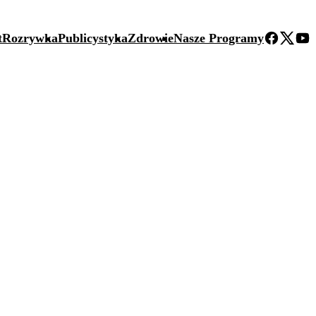
t
Rozrywka
Publicystyka
Zdrowie
Nasze Programy