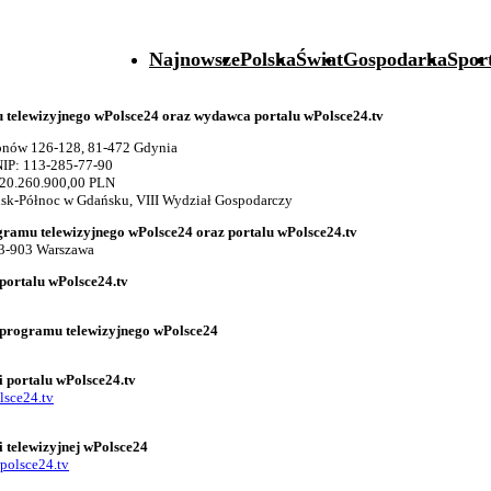
Najnowsze
Polska
Świat
Gospodarka
Spor
telewizyjnego wPolsce24 oraz wydawca portalu wPolsce24.tv
gionów 126-128, 81-472 Gdynia
IP: 113-285-77-90
 20.260.900,00 PLN
k-Północ w Gdańsku, VIII Wydział Gospodarczy
gramu telewizyjnego wPolsce24 oraz portalu wPolsce24.tv
03-903 Warszawa
portalu wPolsce24.tv
 programu telewizyjnego wPolsce24
i portalu wPolsce24.tv
lsce24.tv
i telewizyjnej wPolsce24
polsce24.tv