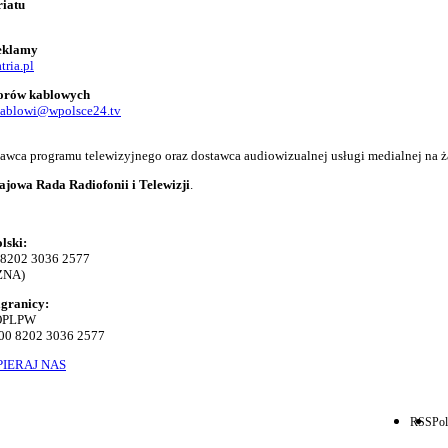
riatu
reklamy
tria.pl
torów kablowych
kablowi@wpolsce24.tv
adawca programu telewizyjnego oraz dostawca audiowizualnej usługi medialnej na ż
ajowa Rada Radiofonii i Telewizji
.
lski:
 8202 3036 2577
ZNA)
agranicy:
KOPLPW
00 8202 3036 2577
IERAJ NAS
RSS
Pol