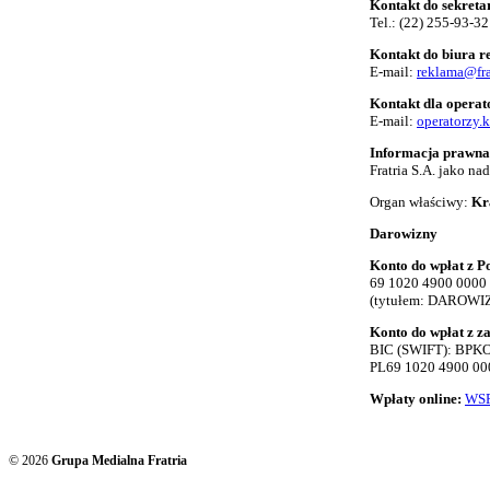
Kontakt do sekreta
Tel.:
(22) 255-93-32
Kontakt do biura 
E-mail:
reklama@fra
Kontakt dla opera
E-mail:
operatorzy.
Informacja prawna
Fratria S.A. jako n
Organ właściwy:
Kr
Darowizny
Konto do wpłat z Po
69 1020 4900 0000
(tytułem: DAROWI
Konto do wpłat z z
BIC (SWIFT): BP
PL69 1020 4900 00
Wpłaty online:
WSP
© 2026
Grupa Medialna Fratria