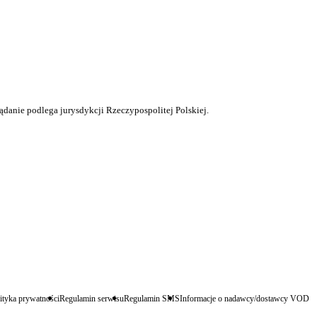
ądanie podlega jurysdykcji Rzeczypospolitej Polskiej.
ityka prywatności
Regulamin serwisu
Regulamin SMS
Informacje o nadawcy/dostawcy VOD