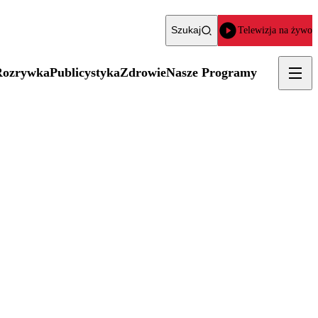
Szukaj
Telewizja na żywo
Rozrywka
Publicystyka
Zdrowie
Nasze Programy