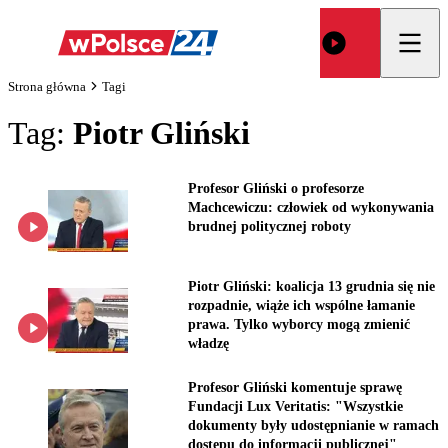
Strona główna
Tagi
Tag:
Piotr Gliński
Profesor Gliński o profesorze
Machcewiczu: człowiek od wykonywania
brudnej politycznej roboty
Piotr Gliński: koalicja 13 grudnia się nie
rozpadnie, wiąże ich wspólne łamanie
prawa. Tylko wyborcy mogą zmienić
władzę
Profesor Gliński komentuje sprawę
Fundacji Lux Veritatis: "Wszystkie
dokumenty były udostępnianie w ramach
dostępu do informacji publicznej"