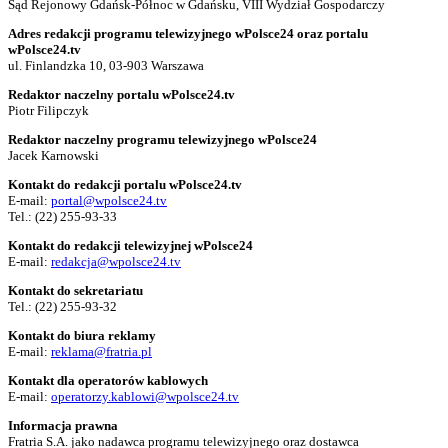
Sąd Rejonowy Gdańsk-Północ w Gdańsku, VIII Wydział Gospodarczy
Adres redakcji programu telewizyjnego wPolsce24 oraz portalu
wPolsce24.tv
ul. Finlandzka 10, 03-903 Warszawa
Redaktor naczelny portalu wPolsce24.tv
Piotr Filipczyk
Redaktor naczelny programu telewizyjnego wPolsce24
Jacek Karnowski
Kontakt do redakcji portalu wPolsce24.tv
E-mail:
portal@wpolsce24.tv
Tel.:
(22) 255-93-33
Kontakt do redakcji telewizyjnej wPolsce24
E-mail:
redakcja@wpolsce24.tv
Kontakt do sekretariatu
Tel.:
(22) 255-93-32
Kontakt do biura reklamy
E-mail:
reklama@fratria.pl
Kontakt dla operatorów kablowych
E-mail:
operatorzy.kablowi@wpolsce24.tv
Informacja prawna
Fratria S.A. jako nadawca programu telewizyjnego oraz dostawca