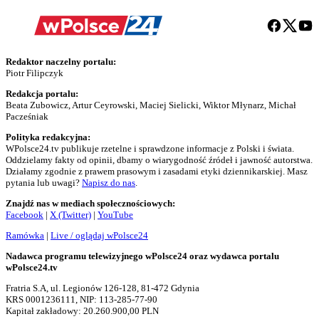
Redaktor naczelny portalu:
Piotr Filipczyk
Redakcja portalu:
Beata Zubowicz, Artur Ceyrowski, Maciej Sielicki, Wiktor Młynarz, Michał
Pacześniak
Polityka redakcyjna:
WPolsce24.tv publikuje rzetelne i sprawdzone informacje z Polski i świata.
Oddzielamy fakty od opinii, dbamy o wiarygodność źródeł i jawność autorstwa.
Działamy zgodnie z prawem prasowym i zasadami etyki dziennikarskiej. Masz
pytania lub uwagi?
Napisz do nas
.
Znajdź nas w mediach społecznościowych:
Facebook
|
X (Twitter)
|
YouTube
Ramówka
|
Live / oglądaj wPolsce24
Nadawca programu telewizyjnego wPolsce24 oraz wydawca portalu
wPolsce24.tv
Fratria S.A, ul. Legionów 126-128, 81-472 Gdynia
KRS 0001236111, NIP: 113-285-77-90
Kapitał zakładowy: 20.260.900,00 PLN