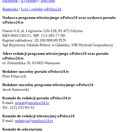
Facebook
|
X (Twitter)
|
YouTube
Ramówka
|
Live / oglądaj wPolsce24
Nadawca programu telewizyjnego wPolsce24 oraz wydawca portalu
wPolsce24.tv
Fratria S.A, ul. Legionów 126-128, 81-472 Gdynia
KRS 0001236111, NIP: 113-285-77-90
Kapitał zakładowy: 20.260.900,00 PLN
Sąd Rejonowy Gdańsk-Północ w Gdańsku, VIII Wydział Gospodarczy
Adres redakcji programu telewizyjnego wPolsce24 oraz portalu
wPolsce24.tv
ul. Finlandzka 10, 03-903 Warszawa
Redaktor naczelny portalu wPolsce24.tv
Piotr Filipczyk
Redaktor naczelny programu telewizyjnego wPolsce24
Jacek Karnowski
Kontakt do redakcji portalu wPolsce24.tv
E-mail:
portal@wpolsce24.tv
Tel.:
(22) 255-93-33
Kontakt do redakcji telewizyjnej wPolsce24
E-mail:
redakcja@wpolsce24.tv
Kontakt do sekretariatu