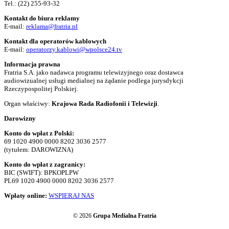
Tel.:
(22) 255-93-32
Kontakt do biura reklamy
E-mail:
reklama@fratria.pl
Kontakt dla operatorów kablowych
E-mail:
operatorzy.kablowi@wpolsce24.tv
Informacja prawna
Fratria S.A. jako nadawca programu telewizyjnego oraz dostawca
audiowizualnej usługi medialnej na żądanie podlega jurysdykcji
Rzeczypospolitej Polskiej.
Organ właściwy:
Krajowa Rada Radiofonii i Telewizji
.
Darowizny
Konto do wpłat z Polski:
69 1020 4900 0000 8202 3036 2577
(tytułem: DAROWIZNA)
Konto do wpłat z zagranicy:
BIC (SWIFT): BPKOPLPW
PL69 1020 4900 0000 8202 3036 2577
Wpłaty online:
WSPIERAJ NAS
© 2026
Grupa Medialna Fratria