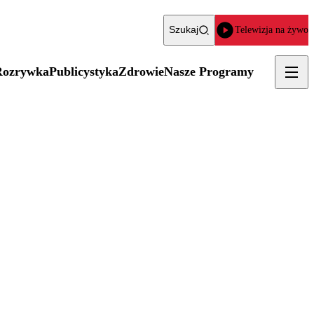
Szukaj
Telewizja na żywo
Rozrywka
Publicystyka
Zdrowie
Nasze Programy