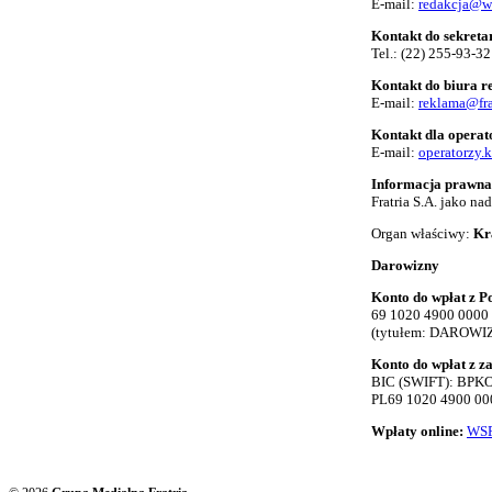
E-mail:
redakcja@w
Kontakt do sekreta
Tel.:
(22) 255-93-32
Kontakt do biura 
E-mail:
reklama@fra
Kontakt dla opera
E-mail:
operatorzy.
Informacja prawna
Fratria S.A. jako n
Organ właściwy:
Kr
Darowizny
Konto do wpłat z Po
69 1020 4900 0000
(tytułem: DAROWI
Konto do wpłat z z
BIC (SWIFT): BP
PL69 1020 4900 00
Wpłaty online:
WSP