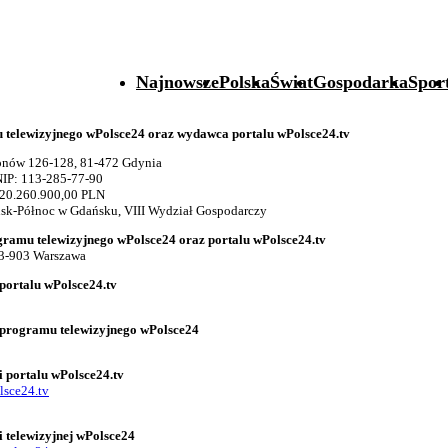
Najnowsze
Polska
Świat
Gospodarka
Spor
telewizyjnego wPolsce24 oraz wydawca portalu wPolsce24.tv
gionów 126-128, 81-472 Gdynia
IP: 113-285-77-90
 20.260.900,00 PLN
k-Północ w Gdańsku, VIII Wydział Gospodarczy
gramu telewizyjnego wPolsce24 oraz portalu wPolsce24.tv
03-903 Warszawa
portalu wPolsce24.tv
 programu telewizyjnego wPolsce24
i portalu wPolsce24.tv
lsce24.tv
i telewizyjnej wPolsce24