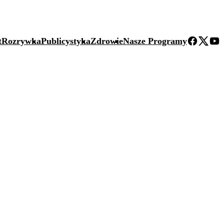
t
Rozrywka
Publicystyka
Zdrowie
Nasze Programy