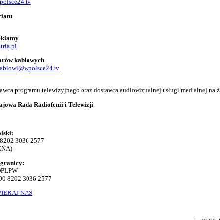
polsce24.tv
riatu
reklamy
tria.pl
torów kablowych
kablowi@wpolsce24.tv
adawca programu telewizyjnego oraz dostawca audiowizualnej usługi medialnej na ż
ajowa Rada Radiofonii i Telewizji
.
lski:
 8202 3036 2577
ZNA)
agranicy:
KOPLPW
00 8202 3036 2577
IERAJ NAS