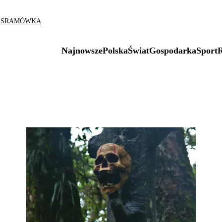
AS
RAMÓWKA
Najnowsze
Polska
Świat
Gospodarka
Sport