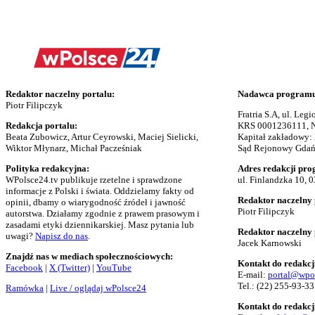
Redaktor naczelny portalu:
Nadawca programu 
Piotr Filipczyk
Fratria S.A, ul. Le
Redakcja portalu:
KRS 0001236111, N
Beata Zubowicz, Artur Ceyrowski, Maciej Sielicki,
Kapitał zakładowy:
Wiktor Młynarz, Michał Pacześniak
Sąd Rejonowy Gdańs
Polityka redakcyjna:
Adres redakcji pro
WPolsce24.tv publikuje rzetelne i sprawdzone
ul. Finlandzka 10, 
informacje z Polski i świata. Oddzielamy fakty od
Redaktor naczelny 
opinii, dbamy o wiarygodność źródeł i jawność
Piotr Filipczyk
autorstwa. Działamy zgodnie z prawem prasowym i
zasadami etyki dziennikarskiej. Masz pytania lub
Redaktor naczelny
uwagi?
Napisz do nas
.
Jacek Karnowski
Znajdź nas w mediach społecznościowych:
Kontakt do redakcj
Facebook
|
X (Twitter)
|
YouTube
E-mail:
portal@wpo
Tel.:
(22) 255-93-33
Ramówka
|
Live / oglądaj wPolsce24
Kontakt do redakcj