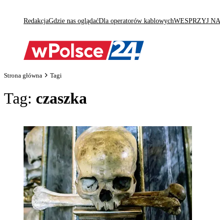
Redakcja
Gdzie nas oglądać
Dla operatorów kablowych
WESPRZYJ N
Strona główna
Tagi
Tag:
czaszka