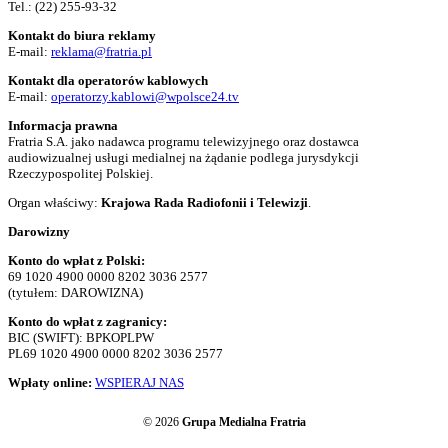
Tel.:
(22) 255-93-32
Kontakt do biura reklamy
E-mail:
reklama@fratria.pl
Kontakt dla operatorów kablowych
E-mail:
operatorzy.kablowi@wpolsce24.tv
Informacja prawna
Fratria S.A. jako nadawca programu telewizyjnego oraz dostawca
audiowizualnej usługi medialnej na żądanie podlega jurysdykcji
Rzeczypospolitej Polskiej.
Organ właściwy:
Krajowa Rada Radiofonii i Telewizji
.
Darowizny
Konto do wpłat z Polski:
69 1020 4900 0000 8202 3036 2577
(tytułem: DAROWIZNA)
Konto do wpłat z zagranicy:
BIC (SWIFT): BPKOPLPW
PL69 1020 4900 0000 8202 3036 2577
Wpłaty online:
WSPIERAJ NAS
© 2026
Grupa Medialna Fratria