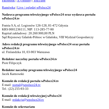
Facebook
|
X (Twitter)
|
YouTube
Ramówka
|
Live / oglądaj wPolsce24
Nadawca programu telewizyjnego wPolsce24 oraz wydawca portalu
wPolsce24.tv
Fratria S.A, ul. Legionów 126-128, 81-472 Gdynia
KRS 0001236111, NIP: 113-285-77-90
Kapitał zakładowy: 20.260.900,00 PLN
Sąd Rejonowy Gdańsk-Północ w Gdańsku, VIII Wydział Gospodarczy
Adres redakcji programu telewizyjnego wPolsce24 oraz portalu
wPolsce24.tv
ul. Finlandzka 10, 03-903 Warszawa
Redaktor naczelny portalu wPolsce24.tv
Piotr Filipczyk
Redaktor naczelny programu telewizyjnego wPolsce24
Jacek Karnowski
Kontakt do redakcji portalu wPolsce24.tv
E-mail:
portal@wpolsce24.tv
Tel.:
(22) 255-93-33
Kontakt do redakcji telewizyjnej wPolsce24
E-mail:
redakcja@wpolsce24.tv
Kontakt do sekretariatu