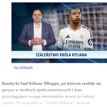
(fot. wPolsce24)
Bandycki faul Kiliana Mbappe, po którym zrobiło się
gorąco w mediach społecznościowych i inne
przyciągające uwagę internautów newsy ze świata
sportu. To wszystko w "Strefie Kibica", nowym
zobacz więcej