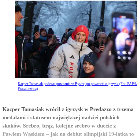
Kacper Tomasiak podczas powitania w Bystrej po powrocie z igrzysk (Fot. PAP/J
Praszkiewicz)
Kacper Tomasiak wrócił z igrzysk w Predazzo z trzema
medalami i statusem największej nadziei polskich
skoków. Srebro, brąz, kolejne srebro w duecie z
Pawłem Wąskiem – jak na debiut olimpijski 19-latka to