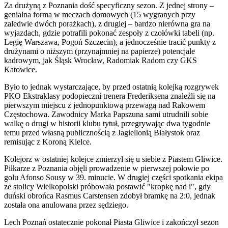
Za drużyną z Poznania dość specyficzny sezon. Z jednej strony –
genialna forma w meczach domowych (15 wygranych przy
zaledwie dwóch porażkach), z drugiej – bardzo nierówna gra na
wyjazdach, gdzie potrafili pokonać zespoły z czołówki tabeli (np.
Legię Warszawa, Pogoń Szczecin), a jednocześnie tracić punkty z
drużynami o niższym (przynajmniej na papierze) potencjale
kadrowym, jak Śląsk Wrocław, Radomiak Radom czy GKS
Katowice.
Było to jednak wystarczające, by przed ostatnią kolejką rozgrywek
PKO Ekstraklasy podopieczni trenera Frederiksena znaleźli się na
pierwszym miejscu z jednopunktową przewagą nad Rakowem
Częstochowa. Zawodnicy Marka Papszuna sami utrudnili sobie
walkę o drugi w historii klubu tytuł, przegrywając dwa tygodnie
temu przed własną publicznością z Jagiellonią Białystok oraz
remisując z Koroną Kielce.
Kolejorz w ostatniej kolejce zmierzył się u siebie z Piastem Gliwice.
Piłkarze z Poznania objęli prowadzenie w pierwszej połowie po
golu Afonso Sousy w 39. minucie. W drugiej części spotkania ekipa
ze stolicy Wielkopolski próbowała postawić "kropkę nad i", gdy
duński obrońca Rasmus Carstensen zdobył bramkę na 2:0, jednak
została ona anulowana przez sędziego.
Lech Poznań ostatecznie pokonał Piasta Gliwice i zakończył sezon