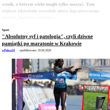
wynik, o którym wielu mogło tylko marzyć. Tym
większe zdziwienie wywołały słowa jego pierwszego
zobacz więcej
trenera, Jarosława Koniora.
Sport
"Absolutny syf i patologia", czyli dziwne
pamiątki po maratonie w Krakowie
wPolsce24
opublikowano:
20.04.2026