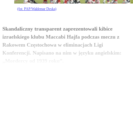
(fot. PAP/Waldemar Deska)
Skandaliczny transparent zaprezentowali kibice
izraelskiego klubu Maccabi Hajfa podczas meczu z
Rakowem Częstochowa w eliminacjach Ligi
Konferencji. Napisano na nim w języku angielskim:
zobacz więcej
„Mordercy od 1939 roku”.