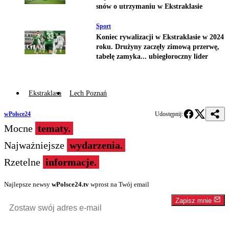
snów o utrzymaniu w Ekstraklasie
Sport
Koniec rywalizacji w Ekstraklasie w 2024
roku. Drużyny zaczęły zimową przerwę,
tabelę zamyka... ubiegłoroczny lider
Ekstraklasa
Lech Poznań
wPolsce24
Udostępnij:
Mocne
tematy.
Najważniejsze
wydarzenia.
Rzetelne
informacje.
Najlepsze newsy
wPolsce24.tv
wprost na Twój email
Zapisz mnie