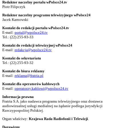
Redaktor naczelny portalu wPolsce24.tv
Piotr Filipczyk
Redaktor naczelny programu telewizyjnego wPolsce24
Jacek Karnowski
Kontakt do redakcji portalu wPolsce24.tv
E-mail:
portal@wpolsce24.tv
Tel.:
(22) 255-93-33
Kontakt do redakcji telewizyjnej wPolsce24
E-mail:
redakcja@wpolsce24.tv
Kontakt do sekretariatu
Tel.:
(22) 255-93-32
Kontakt do biura reklamy
E-mail:
reklama@fratria.pl
Kontakt dla operatorów kablowych
E-mail:
operatorzy.kablowi@wpolsce24.tv
Informacja prawna
Fratria S.A. jako nadawca programu telewizyjnego oraz dostawca
audiowizualnej usługi medialnej na żądanie podlega jurysdykcji
Rzeczypospolitej Polskiej.
Organ właściwy:
Krajowa Rada Radiofonii i Telewizji
.
Darowizny