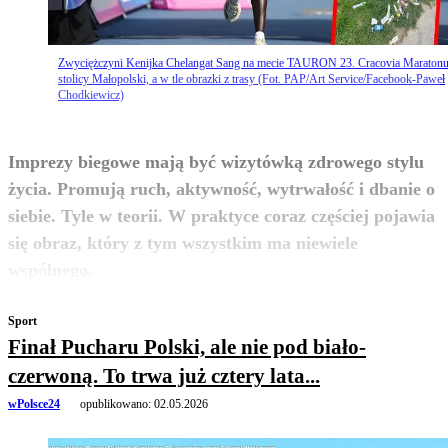
Zwyciężczyni Kenijka Chelangat Sang na mecie TAURON 23. Cracovia Maraton
stolicy Małopolski, a w tle obrazki z trasy (Fot. PAP/Art Service/Facebook-Paweł
Chodkiewicz)
Imprezy biegowe mają być wizytówką zdrowego stylu
życia. Promują ruch, aktywność, wytrwałość i dbanie o
siebie. Tyle w teorii. W praktyce coraz częściej pojawia
się obraz, który z tym wszystkim ma niewiele
zobacz więcej
wspólnego.
Sport
Finał Pucharu Polski, ale nie pod biało-
czerwoną. To trwa już cztery lata...
wPolsce24
opublikowano:
02.05.2026