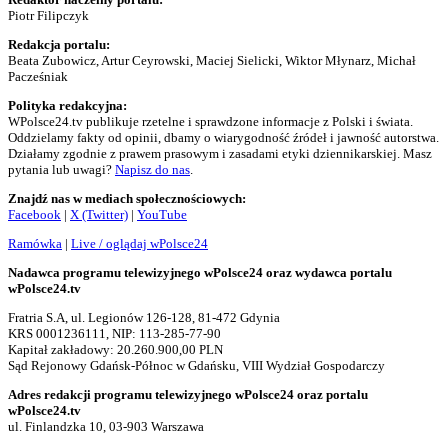
Piotr Filipczyk
Redakcja portalu:
Beata Zubowicz, Artur Ceyrowski, Maciej Sielicki, Wiktor Młynarz, Michał
Pacześniak
Polityka redakcyjna:
WPolsce24.tv publikuje rzetelne i sprawdzone informacje z Polski i świata.
Oddzielamy fakty od opinii, dbamy o wiarygodność źródeł i jawność autorstwa.
Działamy zgodnie z prawem prasowym i zasadami etyki dziennikarskiej. Masz
pytania lub uwagi?
Napisz do nas
.
Znajdź nas w mediach społecznościowych:
Facebook
|
X (Twitter)
|
YouTube
Ramówka
|
Live / oglądaj wPolsce24
Nadawca programu telewizyjnego wPolsce24 oraz wydawca portalu
wPolsce24.tv
Fratria S.A, ul. Legionów 126-128, 81-472 Gdynia
KRS 0001236111, NIP: 113-285-77-90
Kapitał zakładowy: 20.260.900,00 PLN
Sąd Rejonowy Gdańsk-Północ w Gdańsku, VIII Wydział Gospodarczy
Adres redakcji programu telewizyjnego wPolsce24 oraz portalu
wPolsce24.tv
ul. Finlandzka 10, 03-903 Warszawa