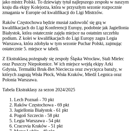
jako mistrz Polski. To dziewiąty tytuł najlepszego zespołu w naszym
kraju dla ekipy Kolejorza, która w przyszłym sezonie rozpocznie
zmagania w Europie od kwalifikacji do Ligi Mistrzów.
Raków Częstochowa będzie musiał zadowolić się grą w
kwalifikacjach do Ligi Konferencji Europy, podobnie jak Jagiellonia
Białystok, która ostatecznie zajęła miejsce na ostatnim szczeblu
podium. Z kolei w kwalifikacjach do Ligi Europy zagra Legia
Warszawa, która zdobyła w tym sezonie Puchar Polski, zajmując
ostatecznie 5. miejsce w tabeli.
Z Ekstraklasą pożegnały się zespoły Śląska Wrocław, Stali Mielec
oraz Puszczy Niepołomice. W ich miejsce wejdą ekipy Arki
Gdynia, Termaliki Bruk-Bet Nieciecza oraz zwycięzca baraży, w
których zagrają Wisła Płock, Wisła Kraków, Miedź Legnica oraz
Polonia Warszawa.
Tabela Ekstraklasy za sezon 2024/2025
Lech Poznań - 70 pkt
Raków Częstochowa - 69 pkt
Jagiellonia Białystok - 61 pkt
Pogoń Szczecin - 58 pkt
Legia Warszawa - 54 pkt
Cracovia Kraków - 51 pkt