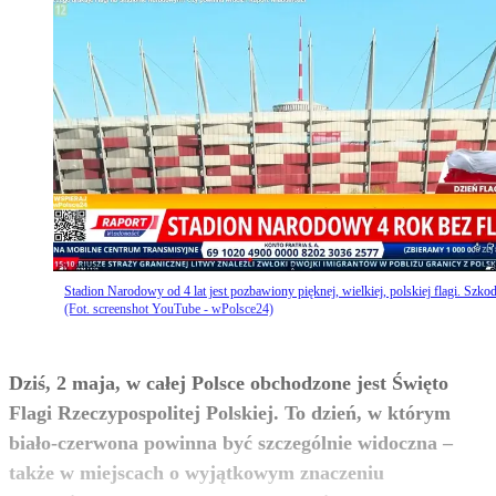
Stadion Narodowy od 4 lat jest pozbawiony pięknej, wielkiej, polskiej flagi. Szkod
(Fot. screenshot YouTube - wPolsce24)
Dziś, 2 maja, w całej Polsce obchodzone jest Święto
Flagi Rzeczypospolitej Polskiej. To dzień, w którym
biało-czerwona powinna być szczególnie widoczna –
także w miejscach o wyjątkowym znaczeniu