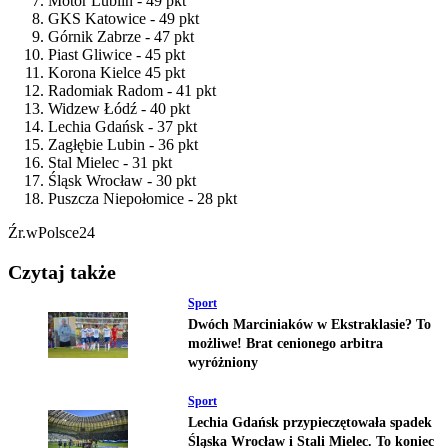
Motor Lublin - 49 pkt
GKS Katowice - 49 pkt
Górnik Zabrze - 47 pkt
Piast Gliwice - 45 pkt
Korona Kielce 45 pkt
Radomiak Radom - 41 pkt
Widzew Łódź - 40 pkt
Lechia Gdańsk - 37 pkt
Zagłębie Lubin - 36 pkt
Stal Mielec - 31 pkt
Śląsk Wrocław - 30 pkt
Puszcza Niepołomice - 28 pkt
Źr.wPolsce24
Czytaj także
Sport
Dwóch Marciniaków w Ekstraklasie? To
możliwe! Brat cenionego arbitra
wyróżniony
Sport
Lechia Gdańsk przypieczętowała spadek
Śląska Wrocław i Stali Mielec. To koniec