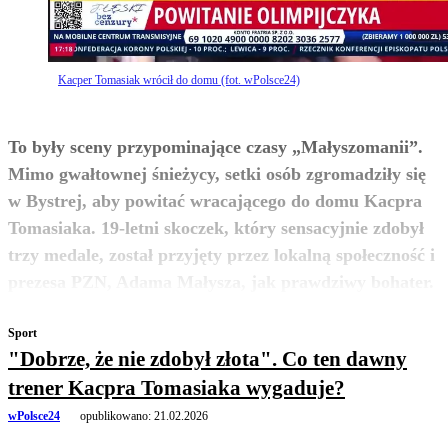
Kacper Tomasiak wrócił do domu (fot. wPolsce24)
To były sceny przypominające czasy „Małyszomanii”.
Mimo gwałtownej śnieżycy, setki osób zgromadziły się
w Bystrej, aby powitać wracającego do domu Kacpra
Tomasiaka. 19-letni skoczek, który sensacyjnie zdobył
trzy medale, został przyjęty przez lokalną społeczność i
zobacz więcej
prezesa PZN, Adama Małysza, jak prawdziwy bohater.
Sport
"Dobrze, że nie zdobył złota". Co ten dawny
trener Kacpra Tomasiaka wygaduje?
wPolsce24
opublikowano:
21.02.2026