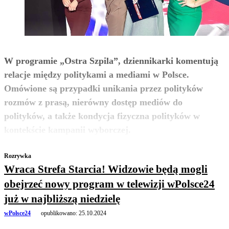
W programie „Ostra Szpila”, dziennikarki komentują
relacje między politykami a mediami w Polsce.
Omówione są przypadki unikania przez polityków
rozmów z prasą, nierówny dostęp mediów do
polityków, a także kondycja fizyczna polityków w
zobacz więcej
kontekście kampanii wyborczej.
Rozrywka
Wraca Strefa Starcia! Widzowie będą mogli
obejrzeć nowy program w telewizji wPolsce24
już w najbliższą niedzielę
wPolsce24
opublikowano:
25.10.2024