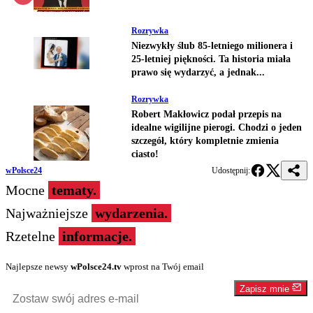
Rozrywka
Niezwykły ślub 85-letniego milionera i
25-letniej piękności. Ta historia miała
prawo się wydarzyć, a jednak...
Rozrywka
Robert Makłowicz podał przepis na
idealne wigilijne pierogi. Chodzi o jeden
szczegół, który kompletnie zmienia
ciasto!
wPolsce24
Udostępnij:
Mocne
tematy.
Najważniejsze
wydarzenia.
Rzetelne
informacje.
Najlepsze newsy
wPolsce24.tv
wprost na Twój email
Zapisz mnie