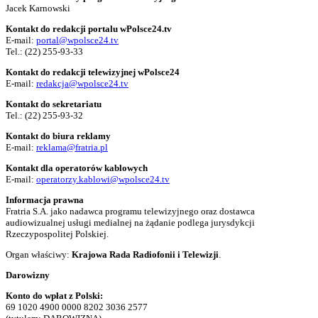
Jacek Karnowski
Kontakt do redakcji portalu wPolsce24.tv
E-mail:
portal@wpolsce24.tv
Tel.:
(22) 255-93-33
Kontakt do redakcji telewizyjnej wPolsce24
E-mail:
redakcja@wpolsce24.tv
Kontakt do sekretariatu
Tel.:
(22) 255-93-32
Kontakt do biura reklamy
E-mail:
reklama@fratria.pl
Kontakt dla operatorów kablowych
E-mail:
operatorzy.kablowi@wpolsce24.tv
Informacja prawna
Fratria S.A. jako nadawca programu telewizyjnego oraz dostawca
audiowizualnej usługi medialnej na żądanie podlega jurysdykcji
Rzeczypospolitej Polskiej.
Organ właściwy:
Krajowa Rada Radiofonii i Telewizji
.
Darowizny
Konto do wpłat z Polski:
69 1020 4900 0000 8202 3036 2577