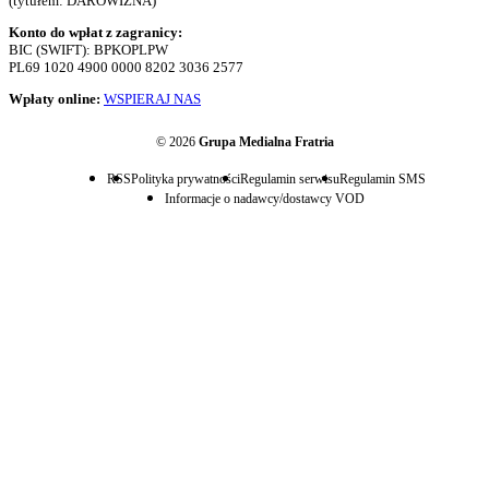
(tytułem: DAROWIZNA)
Konto do wpłat z zagranicy:
BIC (SWIFT): BPKOPLPW
PL69 1020 4900 0000 8202 3036 2577
Wpłaty online:
WSPIERAJ NAS
© 2026
Grupa Medialna Fratria
RSS
Polityka prywatności
Regulamin serwisu
Regulamin SMS
Informacje o nadawcy/dostawcy VOD