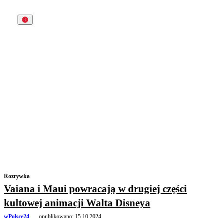
Rozrywka
Vaiana i Maui powracają w drugiej części
kultowej animacji Walta Disneya
wPolsce24
opublikowano:
15.10.2024