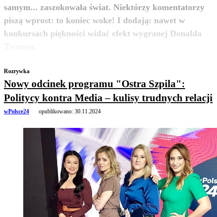
samym... zaszokowała świat. Niektórzy komentatorzy
piszą wprost: to koniec woke! I dodają: nawet w
konkursach piękności widać efekt wygranej Donalda
zobacz więcej
Trumpa.
Rozrywka
Nowy odcinek programu "Ostra Szpila":
Politycy kontra Media – kulisy trudnych relacji
wPolsce24
opublikowano:
30.11.2024