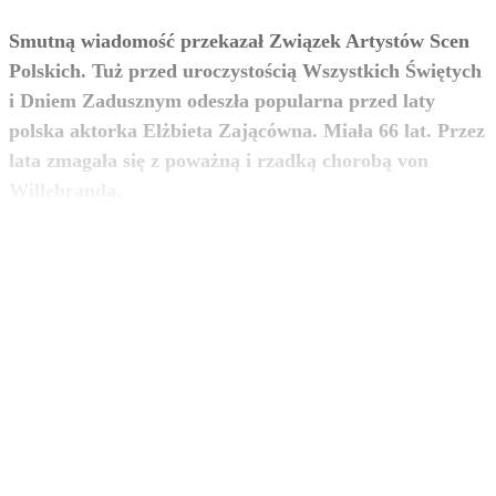
Smutną wiadomość przekazał Związek Artystów Scen
Polskich. Tuż przed uroczystością Wszystkich Świętych
i Dniem Zadusznym odeszła popularna przed laty
polska aktorka Elżbieta Zającówna. Miała 66 lat. Przez
lata zmagała się z poważną i rzadką chorobą von
zobacz więcej
Willebranda.