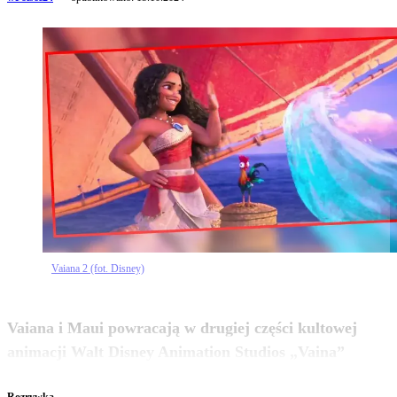
Vaiana 2 (fot. Disney)
Vaiana i Maui powracają w drugiej części kultowej
zobacz więcej
animacji Walt Disney Animation Studios „Vaina”
Rozrywka