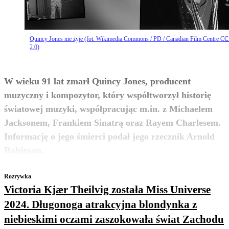
Quincy Jones nie żyje (fot. Wikimedia Commons / PD / Canadian Film Centre C
2.0)
W wieku 91 lat zmarł Quincy Jones, producent
muzyczny i kompozytor, który współtworzył historię
światowej muzyki, współpracując m.in. z Michaelem
Jacksonem, Frankiem Sinatrą oraz Rayem Charlesem.
Informację o jego śmierci podał jego rzecznik Arnold
zobacz więcej
Robinson.
Rozrywka
Victoria Kjær Theilvig została Miss Universe
2024. Długonoga atrakcyjna blondynka z
niebieskimi oczami zaszokowała świat Zachodu