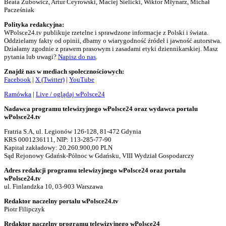
Beata Zubowicz, Artur Ceyrowski, Maciej Sielicki, Wiktor Młynarz, Michał
Pacześniak
Polityka redakcyjna:
WPolsce24.tv publikuje rzetelne i sprawdzone informacje z Polski i świata.
Oddzielamy fakty od opinii, dbamy o wiarygodność źródeł i jawność autorstwa.
Działamy zgodnie z prawem prasowym i zasadami etyki dziennikarskiej. Masz
pytania lub uwagi?
Napisz do nas
.
Znajdź nas w mediach społecznościowych:
Facebook
|
X (Twitter)
|
YouTube
Ramówka
|
Live / oglądaj wPolsce24
Nadawca programu telewizyjnego wPolsce24 oraz wydawca portalu
wPolsce24.tv
Fratria S.A, ul. Legionów 126-128, 81-472 Gdynia
KRS 0001236111, NIP: 113-285-77-90
Kapitał zakładowy: 20.260.900,00 PLN
Sąd Rejonowy Gdańsk-Północ w Gdańsku, VIII Wydział Gospodarczy
Adres redakcji programu telewizyjnego wPolsce24 oraz portalu
wPolsce24.tv
ul. Finlandzka 10, 03-903 Warszawa
Redaktor naczelny portalu wPolsce24.tv
Piotr Filipczyk
Redaktor naczelny programu telewizyjnego wPolsce24