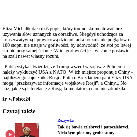
Eliza Michalik dała dziś popis, który trudno skomentować bez
używania słów uznanych za obraźliwe. Niegdyś uchodząca za
konserwatywną i prawicową dziennikarka po zmianie poglądów o
180 stopni nie ustaje w gorliwości, by udowodnić, że stoi po lewej
stronie przy samej ścianie. W tej gorliwości jest w stanie postawić
na szali nawet własny rozum.
"Publicystyka" twierdzi, że Trump wszedł w sojusz z Putinem i
należy wykluczyć USA z NATO. W ich miejsce proponuje Chiny -
najbliższego sojusznika Rosji i Putina. Bo zdaniem pani Elizy USA
mogą "przekazywać informacje wojskowe Rosji", a Chiny... No
cóż, jakie są ich relacje z Rosją komentatorka nam nie zdradziła.
źr. wPolsce24
Czytaj także
Rozrywka
Tak się bawią celebryci i patocelebryci.
Niektóym płacimy grube sumy