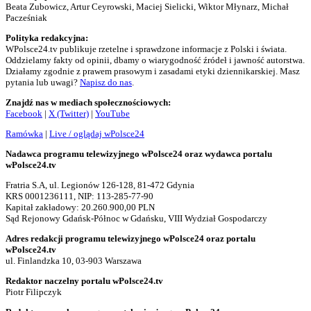
Beata Zubowicz, Artur Ceyrowski, Maciej Sielicki, Wiktor Młynarz, Michał
Pacześniak
Polityka redakcyjna:
WPolsce24.tv publikuje rzetelne i sprawdzone informacje z Polski i świata.
Oddzielamy fakty od opinii, dbamy o wiarygodność źródeł i jawność autorstwa.
Działamy zgodnie z prawem prasowym i zasadami etyki dziennikarskiej. Masz
pytania lub uwagi?
Napisz do nas
.
Znajdź nas w mediach społecznościowych:
Facebook
|
X (Twitter)
|
YouTube
Ramówka
|
Live / oglądaj wPolsce24
Nadawca programu telewizyjnego wPolsce24 oraz wydawca portalu
wPolsce24.tv
Fratria S.A, ul. Legionów 126-128, 81-472 Gdynia
KRS 0001236111, NIP: 113-285-77-90
Kapitał zakładowy: 20.260.900,00 PLN
Sąd Rejonowy Gdańsk-Północ w Gdańsku, VIII Wydział Gospodarczy
Adres redakcji programu telewizyjnego wPolsce24 oraz portalu
wPolsce24.tv
ul. Finlandzka 10, 03-903 Warszawa
Redaktor naczelny portalu wPolsce24.tv
Piotr Filipczyk