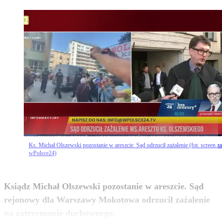
Ks. Michał Olszewski pozostanie w areszcie. Sąd odrzucił zażalenie (fot. screen za
wPolsce24)
Ksiądz Michał Olszewski pozostanie w areszcie. Sąd
rejonowy dla Warszawy Mokotowa odrzucił zażalenie
zobacz więcej
na zatrzymanie duchownego.