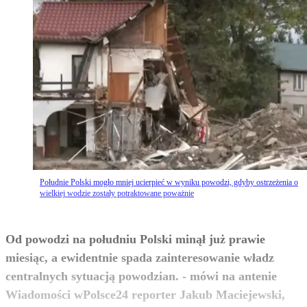
Południe Polski mogło mniej ucierpieć w wyniku powodzi, gdyby ostrzeżenia o
wielkiej wodzie zostały potraktowane poważnie
Od powodzi na południu Polski minął już prawie
miesiąc, a ewidentnie spada zainteresowanie władz
centralnych sytuacją powodzian. - mówi na antenie
Wiadomości wPolsce24 reporter Jakub Maciejewski,