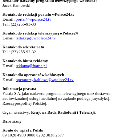
Redaktor naczelny programu telewizyjnego wPolsce24
Jacek Karnowski
Kontakt do redakcji portalu wPolsce24.tv
E-mail:
portal@wpolsce24.tv
Tel.:
(22) 255-93-33
Kontakt do redakcji telewizyjnej wPolsce24
E-mail:
redakcja@wpolsce24.tv
Kontakt do sekretariatu
Tel.:
(22) 255-93-32
Kontakt do biura reklamy
E-mail:
reklama@fratria.pl
Kontakt dla operatorów kablowych
E-mail:
operatorzy.kablowi@wpolsce24.tv
Informacja prawna
Fratria S.A. jako nadawca programu telewizyjnego oraz dostawca
audiowizualnej usługi medialnej na żądanie podlega jurysdykcji
Rzeczypospolitej Polskiej.
Organ właściwy:
Krajowa Rada Radiofonii i Telewizji
.
Darowizny
Konto do wpłat z Polski:
69 1020 4900 0000 8202 3036 2577