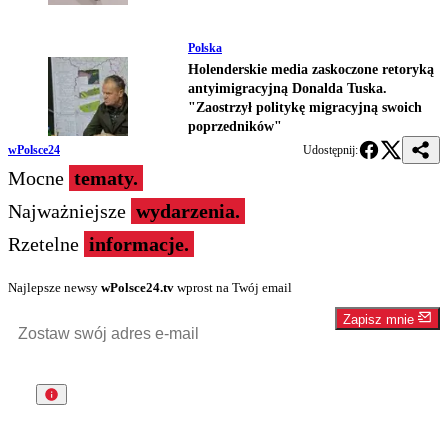
Polska
Holenderskie media zaskoczone retoryką
antyimigracyjną Donalda Tuska.
"Zaostrzył politykę migracyjną swoich
poprzedników"
wPolsce24
Udostępnij:
Mocne
tematy.
Najważniejsze
wydarzenia.
Rzetelne
informacje.
Najlepsze newsy
wPolsce24.tv
wprost na Twój email
Zapisz mnie