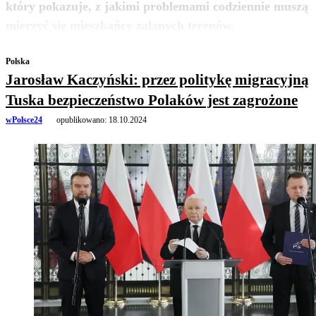
który pokazuje, z jakimi problemami codziennie muszą
zobacz więcej
mierzyć się mieszkańcy zalanych terenów.
Polska
Jarosław Kaczyński: przez politykę migracyjną
Tuska bezpieczeństwo Polaków jest zagrożone
wPolsce24
opublikowano:
18.10.2024