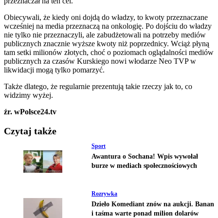
przeznaczał na ten cel.
Obiecywali, że kiedy oni dojdą do władzy, to kwoty przeznaczane
wcześniej na media przeznaczą na onkologię. Po dojściu do władzy
nie tylko nie przeznaczyli, ale zabudżetowali na potrzeby mediów
publicznych znacznie wyższe kwoty niż poprzednicy. Wciąż płyną
tam setki milionów złotych, choć o poziomach oglądalności mediów
publicznych za czasów Kurskiego nowi włodarze Neo TVP w
likwidacji mogą tylko pomarzyć.
Także dlatego, że regularnie prezentują takie rzeczy jak to, co
widzimy wyżej.
źr. wPolsce24.tv
Czytaj także
Sport
Awantura o Sochana! Wpis wywołał
burze w mediach społecznościowych
Rozrywka
Dzieło Komediant znów na aukcji. Banan
i taśma warte ponad milion dolarów