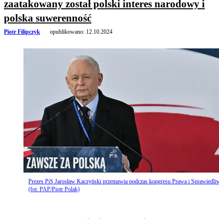
zaatakowany został polski interes narodowy i
polska suwerenność
Piotr Filipczyk
opublikowano:
12.10.2024
Prezes PiS Jarosław Kaczyński przemawia podczas kongresu Prawa i Sprawiedli
(fot. PAP/Piotr Polak)