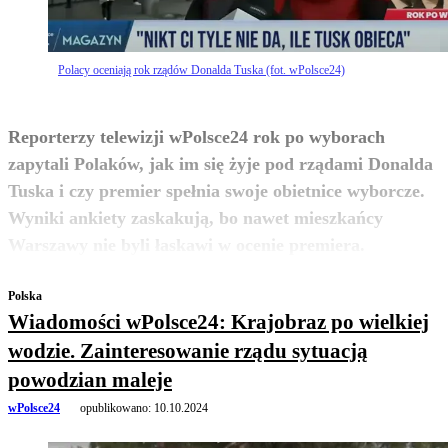
Polacy oceniają rok rządów Donalda Tuska (fot. wPolsce24)
Reporterzy telewizji wPolsce24 rok po wyborach
zapytali Polaków, jak im się żyje pod rządami Donalda
Tuska i czy premier spełnia swoje obietnice wyborcze.
Wyniki ankiety zaskakują, bo nawet mieszkańcy
zobacz więcej
Warszawy nie byli łaskawi w ocenie premiera.
Polska
Wiadomości wPolsce24: Krajobraz po wielkiej
wodzie. Zainteresowanie rządu sytuacją
powodzian maleje
wPolsce24
opublikowano:
10.10.2024