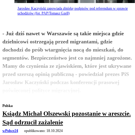
Jarosław Kaczyński zapowiada zbiórkę podpisów pod referendum w sprawie
uchodźców (fot. PAP/Tomasz Gzell)
- Już dziś nawet w Warszawie są takie miejsca gdzie
dzielnicowi ostrzegają przed migrantami, gdzie
dochodzi do prób wtargnięcia nocą do mieszkań, do
segmentów. Bezpieczeństwo jest co najmniej zagrożone.
Mamy do czynienia ze zjawiskiem, które jest ukrywane
przed szerszą opinią publiczną - powiedział prezes PiS
Jarosław Kaczyński podczas konferencji prasowej
zobacz więcej
poświęconej polityce migracyjnej.
Polska
Ksiądz Michał Olszewski pozostanie w areszcie.
Sąd odrzucił zażalenie
wPolsce24
opublikowano:
18.10.2024