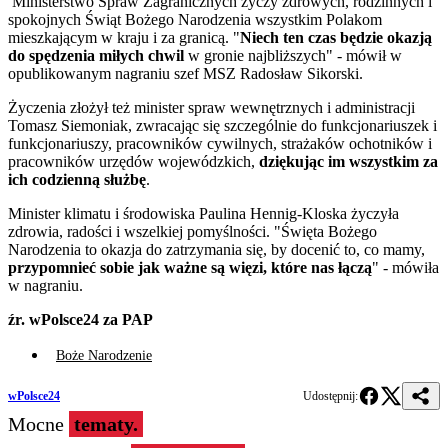
Ministerstwo Spraw Zagranicznych życzy zdrowych, rodzinnych i
spokojnych Świąt Bożego Narodzenia wszystkim Polakom
mieszkającym w kraju i za granicą. "
Niech ten czas będzie okazją
do spędzenia miłych chwil
w gronie najbliższych" - mówił w
opublikowanym nagraniu szef MSZ Radosław Sikorski.
Życzenia złożył też minister spraw wewnętrznych i administracji
Tomasz Siemoniak, zwracając się szczególnie do funkcjonariuszek i
funkcjonariuszy, pracowników cywilnych, strażaków ochotników i
pracowników urzędów wojewódzkich,
dziękując im wszystkim za
ich codzienną służbę
.
Minister klimatu i środowiska Paulina Hennig-Kloska życzyła
zdrowia, radości i wszelkiej pomyślności. "Święta Bożego
Narodzenia to okazja do zatrzymania się, by docenić to, co mamy,
przypomnieć sobie jak ważne są więzi, które nas łączą
" - mówiła
w nagraniu.
źr. wPolsce24 za PAP
Boże Narodzenie
wPolsce24
Udostępnij:
Mocne
tematy.