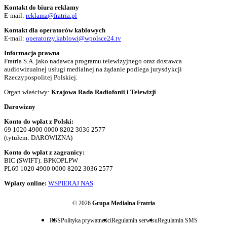
Kontakt do biura reklamy
E-mail:
reklama@fratria.pl
Kontakt dla operatorów kablowych
E-mail:
operatorzy.kablowi@wpolsce24.tv
Informacja prawna
Fratria S.A. jako nadawca programu telewizyjnego oraz dostawca
audiowizualnej usługi medialnej na żądanie podlega jurysdykcji
Rzeczypospolitej Polskiej.
Organ właściwy:
Krajowa Rada Radiofonii i Telewizji
.
Darowizny
Konto do wpłat z Polski:
69 1020 4900 0000 8202 3036 2577
(tytułem: DAROWIZNA)
Konto do wpłat z zagranicy:
BIC (SWIFT): BPKOPLPW
PL69 1020 4900 0000 8202 3036 2577
Wpłaty online:
WSPIERAJ NAS
© 2026
Grupa Medialna Fratria
RSS
Polityka prywatności
Regulamin serwisu
Regulamin SMS