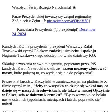
Wesołych Świąt Bożego Narodzenia! 🎄
Parze Prezydenckiej towarzyszy zespół regionalny
Zbójnicek z Zębu. 🎶
pic.twitter.com/a93jsnVfGj
— Kancelaria Prezydenta (@prezydentpl)
December
24, 2024
Kandydat KO na prezydenta, prezydent Warszawy Rafał
Trzaskowski życzył Polakom
radości, uśmiechu i spokoju
.
Nagranie Trzaskowskiego udostępniło wielu działaczy KO.
Składając życzenia w swoim nagraniu, popierany przez PiS
kandydat Karol Nawrocki mówił, że "
razem możemy zbudować
mosty
, które połączą to, co wydaje się nie do połączenia".
Prezes PiS Jarosław Kaczyński w zamieszczonym na platformie X
filmie życzył m.in.,
"żeby to wszystko co dzieje się wokół nas, co
dzieje się w naszych środowiskach, ale także w naszej Ojczyźnie
w Polsce, szło w dobrym kierunku"
. "By to wszystko co bolało
nas w ostatnich tygodniach, miesiącach i latach, poprawiło się" -
mówił.