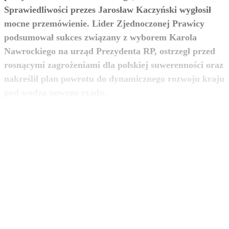
Sprawiedliwości prezes Jarosław Kaczyński wygłosił
mocne przemówienie. Lider Zjednoczonej Prawicy
podsumował sukces związany z wyborem Karola
Nawrockiego na urząd Prezydenta RP, ostrzegł przed
rosnącymi zagrożeniami dla polskiej suwerenności oraz
nakreślił plan powrotu do dynamicznego rozwoju kraju
zobacz więcej
pod wodzą nowego rządu.