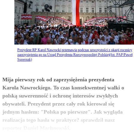
Prezydent RP Karol Nawrocki przemawia podczas uroczystości z okazji rocznicy
zaprzysiężenia go na Urząd Prezydenta Rzeczypospolitej Polskiej(fot. PAP/Paweł
Supernak)
Mija pierwszy rok od zaprzysiężenia prezydenta
Karola Nawrockiego. To czas konsekwentnej walki o
polską suwerenność i ochronę interesów zwykłych
obywateli. Prezydent przez cały rok kierował się
jednym hasłem: "Polska po pierwsze". Jak wygląda
realizacja tego hasła w praktyce? sprawdził nasz
zobacz więcej
reporter Daniel Machnowski.