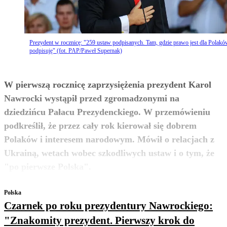
Prezydent w rocznicę: "259 ustaw podpisanych. Tam, gdzie prawo jest dla Polakó
podpisuję" (fot. PAP/Paweł Supernak)
W pierwszą rocznicę zaprzysiężenia prezydent Karol
Nawrocki wystąpił przed zgromadzonymi na
dziedzińcu Pałacu Prezydenckiego. W przemówieniu
podkreślił, że przez cały rok kierował się dobrem
Polaków i interesem narodowym. Mówił o relacjach z
Ukrainą, wetach wobec szkodliwych ustaw i o tym, że
zobacz więcej
"po pierwsze Polska".
Polska
Czarnek po roku prezydentury Nawrockiego:
"Znakomity prezydent. Pierwszy krok do