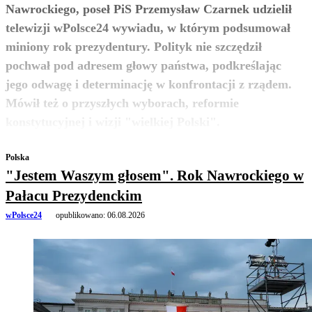
Nawrockiego, poseł PiS Przemysław Czarnek udzielił
telewizji wPolsce24 wywiadu, w którym podsumował
miniony rok prezydentury. Polityk nie szczędził
pochwał pod adresem głowy państwa, podkreślając
jego odwagę i determinację w konfrontacji z rządem.
Mówił też o przyszłych wyborach, reformie
zobacz więcej
konstytucyjnej i wizji "wielkiej Polski".
Polska
"Jestem Waszym głosem". Rok Nawrockiego w
Pałacu Prezydenckim
wPolsce24
opublikowano:
06.08.2026