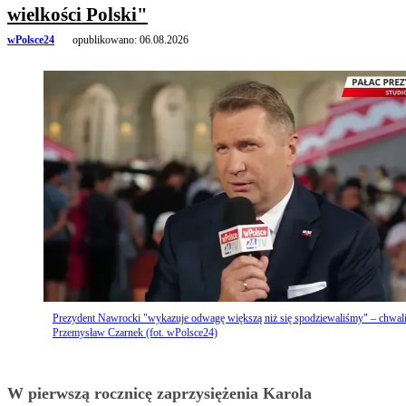
wielkości Polski"
wPolsce24
opublikowano:
06.08.2026
Prezydent Nawrocki "wykazuje odwagę większą niż się spodziewaliśmy" – chwal
Przemysław Czarnek (fot. wPolsce24)
W pierwszą rocznicę zaprzysiężenia Karola