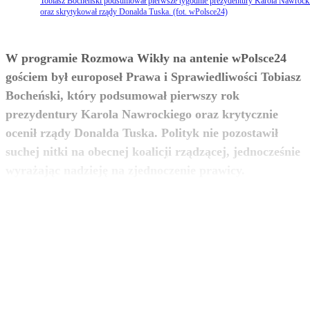
Tobiasz Bocheński podsumował pierwsze tygodnie prezydentury Karola Nawrock
oraz skrytykował rządy Donalda Tuska. (fot. wPolsce24)
W programie Rozmowa Wikły na antenie wPolsce24
gościem był europoseł Prawa i Sprawiedliwości Tobiasz
Bocheński, który podsumował pierwszy rok
prezydentury Karola Nawrockiego oraz krytycznie
ocenił rządy Donalda Tuska. Polityk nie pozostawił
suchej nitki na obecnej koalicji rządzącej, jednocześnie
zobacz więcej
wyrażając nadzieję na zjednoczenie prawicy.