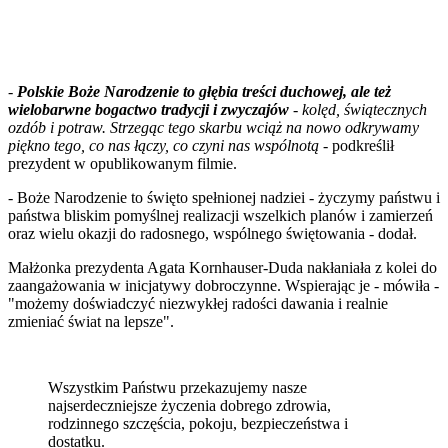
-
Polskie Boże Narodzenie to głębia treści duchowej, ale też
wielobarwne bogactwo tradycji i zwyczajów
- kolęd, świątecznych
ozdób i potraw. Strzegąc tego skarbu wciąż na nowo odkrywamy
piękno tego, co nas łączy, co czyni nas wspólnotą -
podkreślił
prezydent w opublikowanym filmie.
- Boże Narodzenie to święto spełnionej nadziei - życzymy państwu i
państwa bliskim pomyślnej realizacji wszelkich planów i zamierzeń
oraz wielu okazji do radosnego, wspólnego świętowania - dodał.
Małżonka prezydenta Agata Kornhauser-Duda nakłaniała z kolei do
zaangażowania w inicjatywy dobroczynne. Wspierając je - mówiła -
"możemy doświadczyć niezwykłej radości dawania i realnie
zmieniać świat na lepsze".
Wszystkim Państwu przekazujemy nasze
najserdeczniejsze życzenia dobrego zdrowia,
rodzinnego szczęścia, pokoju, bezpieczeństwa i
dostatku.