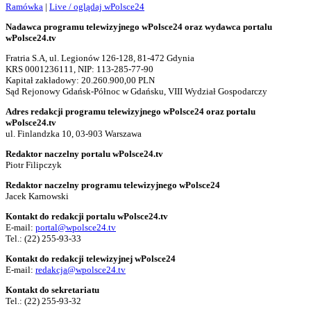
Ramówka
|
Live / oglądaj wPolsce24
Nadawca programu telewizyjnego wPolsce24 oraz wydawca portalu
wPolsce24.tv
Fratria S.A, ul. Legionów 126-128, 81-472 Gdynia
KRS 0001236111, NIP: 113-285-77-90
Kapitał zakładowy: 20.260.900,00 PLN
Sąd Rejonowy Gdańsk-Północ w Gdańsku, VIII Wydział Gospodarczy
Adres redakcji programu telewizyjnego wPolsce24 oraz portalu
wPolsce24.tv
ul. Finlandzka 10, 03-903 Warszawa
Redaktor naczelny portalu wPolsce24.tv
Piotr Filipczyk
Redaktor naczelny programu telewizyjnego wPolsce24
Jacek Karnowski
Kontakt do redakcji portalu wPolsce24.tv
E-mail:
portal@wpolsce24.tv
Tel.:
(22) 255-93-33
Kontakt do redakcji telewizyjnej wPolsce24
E-mail:
redakcja@wpolsce24.tv
Kontakt do sekretariatu
Tel.:
(22) 255-93-32