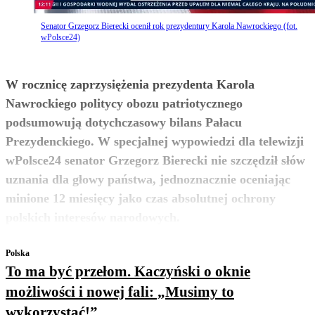
Senator Grzegorz Bierecki ocenił rok prezydentury Karola Nawrockiego (fot.
wPolsce24)
W rocznicę zaprzysiężenia prezydenta Karola
Nawrockiego politycy obozu patriotycznego
podsumowują dotychczasowy bilans Pałacu
Prezydenckiego. W specjalnej wypowiedzi dla telewizji
wPolsce24 senator Grzegorz Bierecki nie szczędził słów
uznania dla głowy państwa, jednoznacznie oceniając
minione 12 miesięcy jako czas absolutnej ochrony
zobacz więcej
polskich interesów narodowych.
Polska
To ma być przełom. Kaczyński o oknie
możliwości i nowej fali: „Musimy to
wykorzystać!”