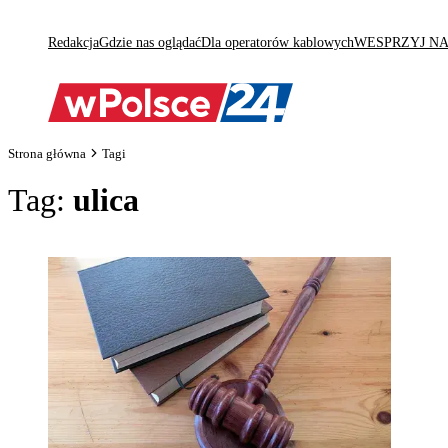
Redakcja
Gdzie nas oglądać
Dla operatorów kablowych
WESPRZYJ N
Strona główna
Tagi
Tag:
ulica