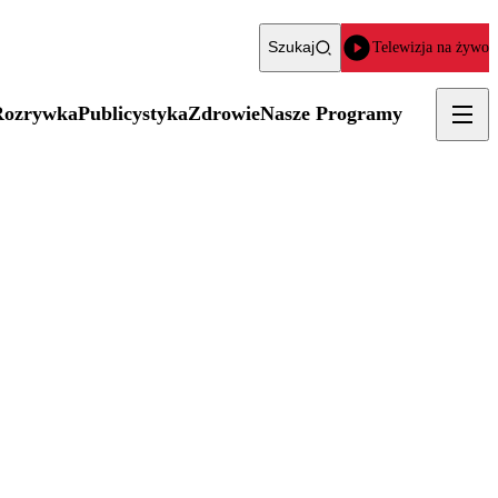
Szukaj
Telewizja na żywo
Rozrywka
Publicystyka
Zdrowie
Nasze Programy