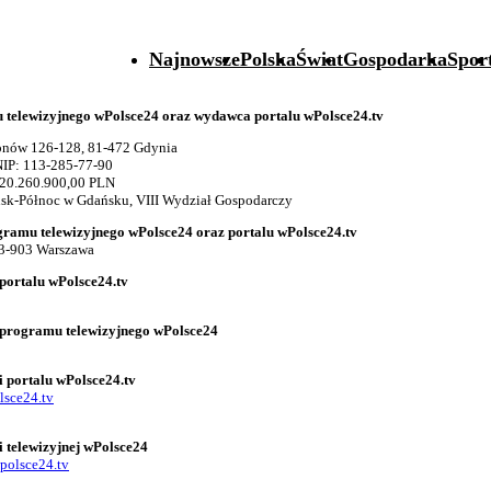
Najnowsze
Polska
Świat
Gospodarka
Spor
telewizyjnego wPolsce24 oraz wydawca portalu wPolsce24.tv
gionów 126-128, 81-472 Gdynia
IP: 113-285-77-90
 20.260.900,00 PLN
k-Północ w Gdańsku, VIII Wydział Gospodarczy
gramu telewizyjnego wPolsce24 oraz portalu wPolsce24.tv
03-903 Warszawa
portalu wPolsce24.tv
 programu telewizyjnego wPolsce24
i portalu wPolsce24.tv
lsce24.tv
i telewizyjnej wPolsce24
polsce24.tv