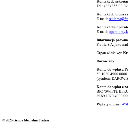
Kontakt do sekreta
Tel.:
(22) 255-93-32
Kontakt do biura 
E-mail:
reklama@fra
Kontakt dla opera
E-mail:
operatorzy.
Informacja prawna
Fratria S.A. jako n
Organ właściwy:
Kr
Darowizny
Konto do wpłat z Po
69 1020 4900 0000
(tytułem: DAROWI
Konto do wpłat z z
BIC (SWIFT): BP
PL69 1020 4900 00
Wpłaty online:
WSP
© 2026
Grupa Medialna Fratria