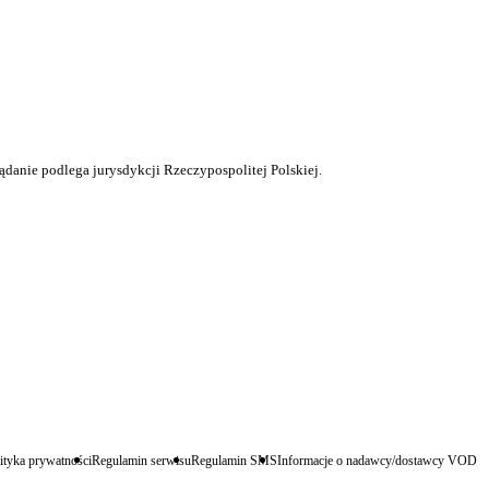
ądanie podlega jurysdykcji Rzeczypospolitej Polskiej.
ityka prywatności
Regulamin serwisu
Regulamin SMS
Informacje o nadawcy/dostawcy VOD