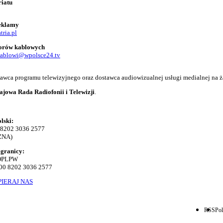
riatu
reklamy
tria.pl
torów kablowych
kablowi@wpolsce24.tv
adawca programu telewizyjnego oraz dostawca audiowizualnej usługi medialnej na ż
ajowa Rada Radiofonii i Telewizji
.
lski:
 8202 3036 2577
ZNA)
agranicy:
KOPLPW
00 8202 3036 2577
IERAJ NAS
RSS
Pol