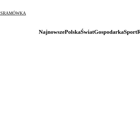
AS
RAMÓWKA
Najnowsze
Polska
Świat
Gospodarka
Sport