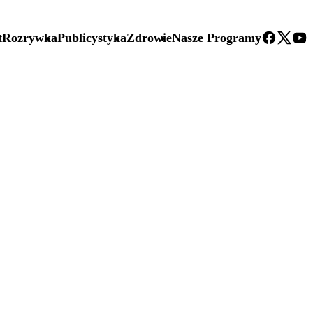
t
Rozrywka
Publicystyka
Zdrowie
Nasze Programy