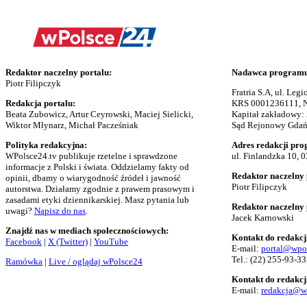
Redaktor naczelny portalu:
Nadawca programu 
Piotr Filipczyk
Fratria S.A, ul. Le
Redakcja portalu:
KRS 0001236111, N
Beata Zubowicz, Artur Ceyrowski, Maciej Sielicki,
Kapitał zakładowy:
Wiktor Młynarz, Michał Pacześniak
Sąd Rejonowy Gdańs
Polityka redakcyjna:
Adres redakcji pro
WPolsce24.tv publikuje rzetelne i sprawdzone
ul. Finlandzka 10, 
informacje z Polski i świata. Oddzielamy fakty od
Redaktor naczelny 
opinii, dbamy o wiarygodność źródeł i jawność
Piotr Filipczyk
autorstwa. Działamy zgodnie z prawem prasowym i
zasadami etyki dziennikarskiej. Masz pytania lub
Redaktor naczelny
uwagi?
Napisz do nas
.
Jacek Karnowski
Znajdź nas w mediach społecznościowych:
Kontakt do redakcj
Facebook
|
X (Twitter)
|
YouTube
E-mail:
portal@wpo
Tel.:
(22) 255-93-33
Ramówka
|
Live / oglądaj wPolsce24
Kontakt do redakcj
E-mail:
redakcja@w