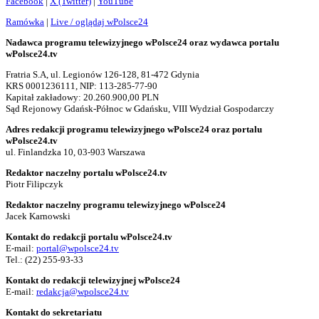
Facebook
|
X (Twitter)
|
YouTube
Ramówka
|
Live / oglądaj wPolsce24
Nadawca programu telewizyjnego wPolsce24 oraz wydawca portalu
wPolsce24.tv
Fratria S.A, ul. Legionów 126-128, 81-472 Gdynia
KRS 0001236111, NIP: 113-285-77-90
Kapitał zakładowy: 20.260.900,00 PLN
Sąd Rejonowy Gdańsk-Północ w Gdańsku, VIII Wydział Gospodarczy
Adres redakcji programu telewizyjnego wPolsce24 oraz portalu
wPolsce24.tv
ul. Finlandzka 10, 03-903 Warszawa
Redaktor naczelny portalu wPolsce24.tv
Piotr Filipczyk
Redaktor naczelny programu telewizyjnego wPolsce24
Jacek Karnowski
Kontakt do redakcji portalu wPolsce24.tv
E-mail:
portal@wpolsce24.tv
Tel.:
(22) 255-93-33
Kontakt do redakcji telewizyjnej wPolsce24
E-mail:
redakcja@wpolsce24.tv
Kontakt do sekretariatu