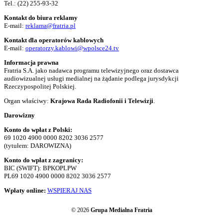
Tel.:
(22) 255-93-32
Kontakt do biura reklamy
E-mail:
reklama@fratria.pl
Kontakt dla operatorów kablowych
E-mail:
operatorzy.kablowi@wpolsce24.tv
Informacja prawna
Fratria S.A. jako nadawca programu telewizyjnego oraz dostawca
audiowizualnej usługi medialnej na żądanie podlega jurysdykcji
Rzeczypospolitej Polskiej.
Organ właściwy:
Krajowa Rada Radiofonii i Telewizji
.
Darowizny
Konto do wpłat z Polski:
69 1020 4900 0000 8202 3036 2577
(tytułem: DAROWIZNA)
Konto do wpłat z zagranicy:
BIC (SWIFT): BPKOPLPW
PL69 1020 4900 0000 8202 3036 2577
Wpłaty online:
WSPIERAJ NAS
© 2026
Grupa Medialna Fratria