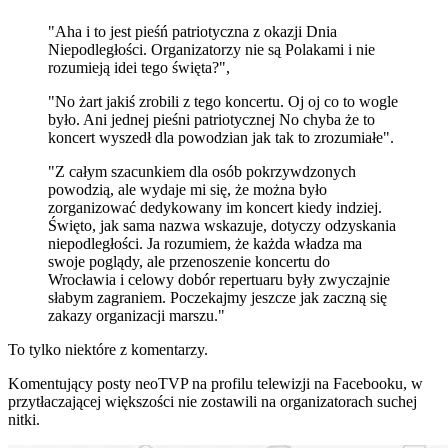
"Aha i to jest pieśń patriotyczna z okazji Dnia
Niepodległości. Organizatorzy nie są Polakami i nie
rozumieją idei tego święta?",
"No żart jakiś zrobili z tego koncertu. Oj oj co to wogle
było. Ani jednej pieśni patriotycznej No chyba że to
koncert wyszedł dla powodzian jak tak to zrozumiałe".
"Z całym szacunkiem dla osób pokrzywdzonych
powodzią, ale wydaje mi się, że można było
zorganizować dedykowany im koncert kiedy indziej.
Święto, jak sama nazwa wskazuje, dotyczy odzyskania
niepodległości. Ja rozumiem, że każda władza ma
swoje poglądy, ale przenoszenie koncertu do
Wrocławia i celowy dobór repertuaru były zwyczajnie
słabym zagraniem. Poczekajmy jeszcze jak zaczną się
zakazy organizacji marszu."
To tylko niektóre z komentarzy.
Komentujący posty neoTVP na profilu telewizji na Facebooku, w
przytłaczającej większości nie zostawili na organizatorach suchej
nitki.