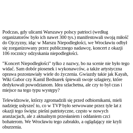
Podczas, gdy ulicami Warszawy polscy patrioci (według
organizatorów było ich nawet 300 tys.) manifestowali swoją miłość
do Ojczyzny, idąc w Marszu Niepodległości, we Wrocławiu odbył
się zorganizowany przez publicznego nadawcę, koncert z okazji
106 rocznicy odzyskania niepodległości.
"Koncert Niepodległości" tylko z nazwy, bo na scenie nie było tego
widać. Sam dobór piosenek i wykonawców, a także artystyczna
oprawa pozostawiały wiele do życzenia. Gwiazdy takie jak Kayah,
Wiki Gabor czy Kamil Bednarek śpiewali swoje szlagiery, które
dedykowali powodzianom. Idea szlachetna, ale czy to był czas i
miejsce na tego typu występy?
Telewidzowie, którzy zgromadzili się przed odbiornikami, mieli
nadzieję usłyszeć to, co w TVP było serwowane przez tyle lat z
okazji tego święta: pieśni patriotyczne, często w nowych
aranżacjach, ale z aktualnym przesłaniem i oddaniem czci
bohaterom. We Wrocławiu tego zabrakło, a oglądający nie kryli
oburzenia.