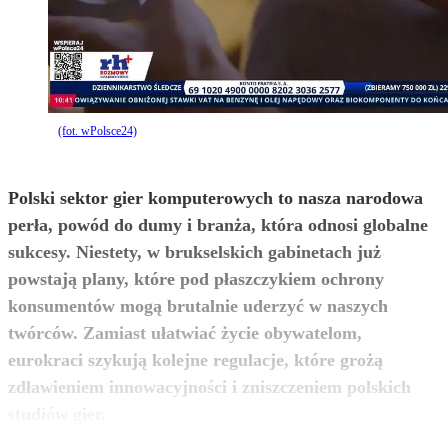
(fot. wPolsce24)
Polski sektor gier komputerowych to nasza narodowa
perła, powód do dumy i branża, która odnosi globalne
sukcesy. Niestety, w brukselskich gabinetach już
powstają plany, które pod płaszczykiem ochrony
konsumentów mogą brutalnie uderzyć w naszych
twórców. Zamiast ułatwiać życie obywatelom,
eurokraci szykują kolejne regulacje, które grożą
zdławieniem innowacyjności i zniszczeniem polskich
zobacz więcej
studiów gier.