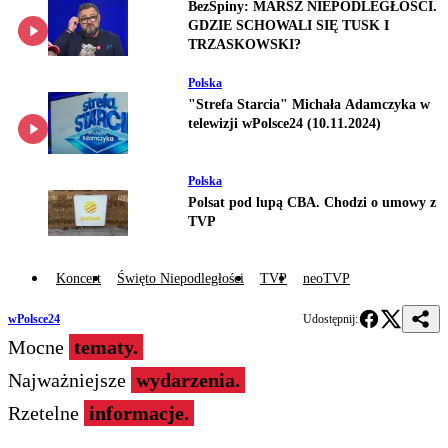
BezSpiny: MARSZ NIEPODLEGŁOŚCI.
GDZIE SCHOWALI SIĘ TUSK I
TRZASKOWSKI?
Polska
"Strefa Starcia" Michała Adamczyka w
telewizji wPolsce24 (10.11.2024)
Polska
Polsat pod lupą CBA. Chodzi o umowy z
TVP
Koncert
Święto Niepodległości
TVP
neoTVP
wPolsce24
Udostępnij:
Mocne
tematy.
Najważniejsze
wydarzenia.
Rzetelne
informacje.