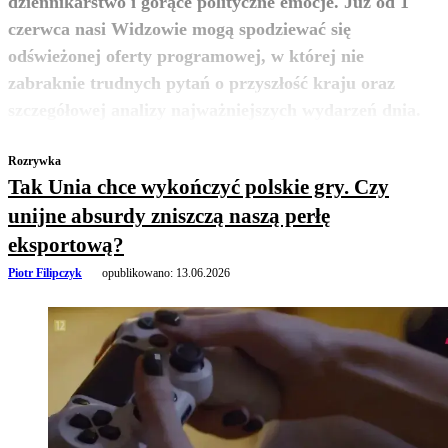
dziennikarstwo i gorące polityczne emocje. Już od 1
czerwca nasi Widzowie mogą spodziewać się
odświeżonej oferty programowej, w której nie
zabraknie trudnych pytań o przyszłość kraju oraz
zobacz więcej
szczegółowej analizy najważniejszych wydarzeń dnia.
Rozrywka
Tak Unia chce wykończyć polskie gry. Czy
unijne absurdy zniszczą naszą perłę
eksportową?
Piotr Filipczyk
opublikowano:
13.06.2026