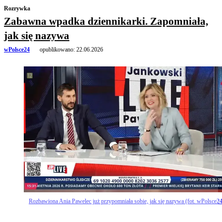
Rozrywka
Zabawna wpadka dziennikarki. Zapomniała,
jak się nazywa
wPolsce24
opublikowano:
22.06.2026
Rozbawiona Ania Pawelec już przypomniała sobie, jak się nazywa (fot. wPolsce24