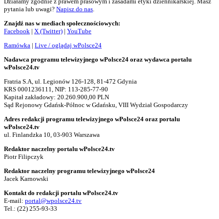
Działamy zgodnie z prawem prasowym i zasadami etyki dziennikarskiej. Masz
pytania lub uwagi?
Napisz do nas
.
Znajdź nas w mediach społecznościowych:
Facebook
|
X (Twitter)
|
YouTube
Ramówka
|
Live / oglądaj wPolsce24
Nadawca programu telewizyjnego wPolsce24 oraz wydawca portalu
wPolsce24.tv
Fratria S.A, ul. Legionów 126-128, 81-472 Gdynia
KRS 0001236111, NIP: 113-285-77-90
Kapitał zakładowy: 20.260.900,00 PLN
Sąd Rejonowy Gdańsk-Północ w Gdańsku, VIII Wydział Gospodarczy
Adres redakcji programu telewizyjnego wPolsce24 oraz portalu
wPolsce24.tv
ul. Finlandzka 10, 03-903 Warszawa
Redaktor naczelny portalu wPolsce24.tv
Piotr Filipczyk
Redaktor naczelny programu telewizyjnego wPolsce24
Jacek Karnowski
Kontakt do redakcji portalu wPolsce24.tv
E-mail:
portal@wpolsce24.tv
Tel.:
(22) 255-93-33