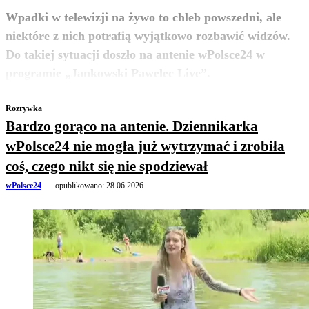
Wpadki w telewizji na żywo to chleb powszedni, ale
niektóre z nich potrafią wyjątkowo rozbawić widzów.
Do takiej sytuacji doszło na antenie wPolsce24 w
zobacz więcej
programie „Jankowski Pawelec Live”.
Rozrywka
Bardzo gorąco na antenie. Dziennikarka
wPolsce24 nie mogła już wytrzymać i zrobiła
coś, czego nikt się nie spodziewał
wPolsce24
opublikowano:
28.06.2026