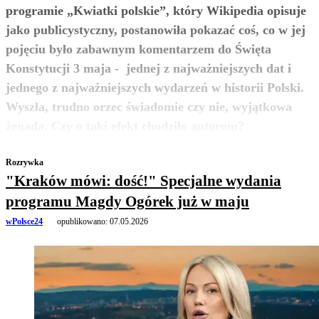
programie „Kwiatki polskie”, który Wikipedia opisuje
jako publicystyczny, postanowiła pokazać coś, co w jej
pojęciu było zabawnym komentarzem do Święta
Konstytucji 3 maja - jednej z najważniejszych dat i
jednego z najważniejszych wydarzeń w historii Polski.
Wyszła, trudno orzec świadomie czy nie, wyjątkowa
zobacz więcej
żenada. Czy o taki efekt chodziło autorom?
Rozrywka
"Kraków mówi: dość!" Specjalne wydania
programu Magdy Ogórek już w maju
wPolsce24
opublikowano:
07.05.2026