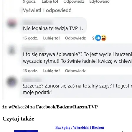
źr. wPolsce24 za Facebook/BadzmyRazem.TVP
Czytaj także
Bez Spiny / Wierzbicki i Biedroń