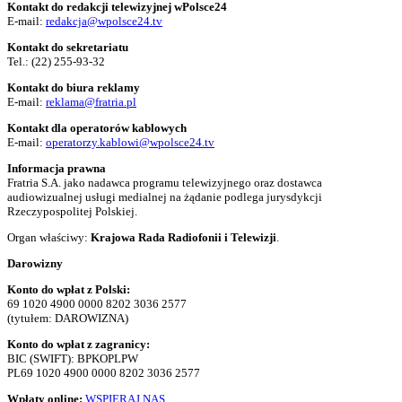
Kontakt do redakcji telewizyjnej wPolsce24
E-mail:
redakcja@wpolsce24.tv
Kontakt do sekretariatu
Tel.:
(22) 255-93-32
Kontakt do biura reklamy
E-mail:
reklama@fratria.pl
Kontakt dla operatorów kablowych
E-mail:
operatorzy.kablowi@wpolsce24.tv
Informacja prawna
Fratria S.A. jako nadawca programu telewizyjnego oraz dostawca
audiowizualnej usługi medialnej na żądanie podlega jurysdykcji
Rzeczypospolitej Polskiej.
Organ właściwy:
Krajowa Rada Radiofonii i Telewizji
.
Darowizny
Konto do wpłat z Polski:
69 1020 4900 0000 8202 3036 2577
(tytułem: DAROWIZNA)
Konto do wpłat z zagranicy:
BIC (SWIFT): BPKOPLPW
PL69 1020 4900 0000 8202 3036 2577
Wpłaty online:
WSPIERAJ NAS