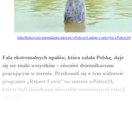
Julia Borkowska dziennikarka telewizji wPolsce24 nadaje z rzeki (fot wPolsce24)
Fala ekstremalnych upałów, która zalała Polskę, daje
się we znaki wszystkim – również dziennikarzom
pracującym w terenie. Przekonali się o tym widzowie
programu „Raport Extra” na antenie wPolsce24,
którzy byli świadkami niezwykle orzeźwiającej relacji
zobacz więcej
na żywo.