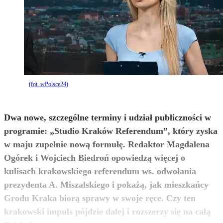
(fot. wPolsce24)
Dwa nowe, szczególne terminy i udział publiczności w
programie: „Studio Kraków Referendum”, który zyska
w maju zupełnie nową formułę. Redaktor Magdalena
Ogórek i Wojciech Biedroń opowiedzą więcej o
kulisach krakowskiego referendum ws. odwołania
prezydenta A. Miszalskiego i pokażą, jak mieszkańcy
Grodu Kraka biorą sprawy w swoje ręce. Czy ten
krakowski impuls pójdzie dalej i rozszerzy się na całą
zobacz więcej