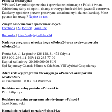
Polityka redakcyjna:
WPolsce24.tv publikuje rzetelne i sprawdzone informacje z Polski i świata.
Oddzielamy fakty od opinii, dbamy o wiarygodność źródeł i jawność autorstwa.
Działamy zgodnie z prawem prasowym i zasadami etyki dziennikarskiej. Masz
pytania lub uwagi?
Napisz do nas
.
Znajdź nas w mediach społecznościowych:
Facebook
|
X (Twitter)
|
YouTube
Ramówka
|
Live / oglądaj wPolsce24
Nadawca programu telewizyjnego wPolsce24 oraz wydawca portalu
wPolsce24.tv
Fratria S.A, ul. Legionów 126-128, 81-472 Gdynia
KRS 0001236111, NIP: 113-285-77-90
Kapitał zakładowy: 20.260.900,00 PLN
Sąd Rejonowy Gdańsk-Północ w Gdańsku, VIII Wydział Gospodarczy
Adres redakcji programu telewizyjnego wPolsce24 oraz portalu
wPolsce24.tv
ul. Finlandzka 10, 03-903 Warszawa
Redaktor naczelny portalu wPolsce24.tv
Piotr Filipczyk
Redaktor naczelny programu telewizyjnego wPolsce24
Jacek Karnowski
Kontakt do redakcji portalu wPolsce24.tv