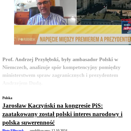
Prof. Andrzej Przyłębski, były ambasador Polski w
Niemczech, analizuje spór kompetencyjny pomiędzy
ministerstwem spraw zagranicznych i prezydentem
zobacz więcej
Andrzejem Dudą.
Polska
Jarosław Kaczyński na kongresie PiS:
zaatakowany został polski interes narodowy i
polska suwerenność
Piotr Filipczyk
opublikowano:
12.10.2024