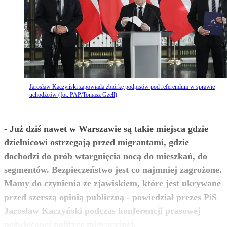
Jarosław Kaczyński zapowiada zbiórkę podpisów pod referendum w sprawie
uchodźców (fot. PAP/Tomasz Gzell)
- Już dziś nawet w Warszawie są takie miejsca gdzie
dzielnicowi ostrzegają przed migrantami, gdzie
dochodzi do prób wtargnięcia nocą do mieszkań, do
segmentów. Bezpieczeństwo jest co najmniej zagrożone.
Mamy do czynienia ze zjawiskiem, które jest ukrywane
przed szerszą opinią publiczną - powiedział prezes PiS
Jarosław Kaczyński podczas konferencji prasowej
zobacz więcej
poświęconej polityce migracyjnej.