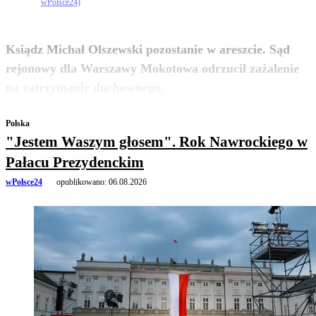
wPolsce24)
Ksiądz Michał Olszewski pozostanie w areszcie. Sąd
rejonowy dla Warszawy Mokotowa odrzucił zażalenie
zobacz więcej
na zatrzymanie duchownego.
Polska
"Jestem Waszym głosem". Rok Nawrockiego w
Pałacu Prezydenckim
wPolsce24
opublikowano:
06.08.2026