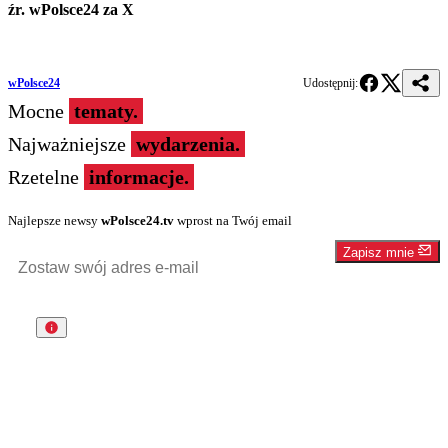
źr. wPolsce24 za X
wPolsce24
Udostępnij:
Mocne
tematy.
Najważniejsze
wydarzenia.
Rzetelne
informacje.
Najlepsze newsy
wPolsce24.tv
wprost na Twój email
Zapisz mnie