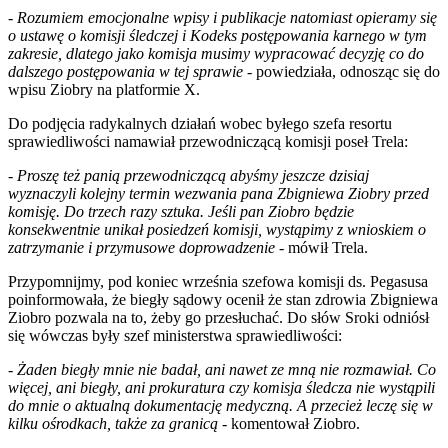
- Rozumiem emocjonalne wpisy i publikacje natomiast opieramy się
o ustawę o komisji śledczej i Kodeks postępowania karnego w tym
zakresie, dlatego jako komisja musimy wypracować decyzję co do
dalszego postępowania w tej sprawie -
powiedziała, odnosząc się do
wpisu Ziobry na platformie X.
Do podjęcia radykalnych działań wobec byłego szefa resortu
sprawiedliwości namawiał przewodniczącą komisji poseł Trela:
- Proszę też panią przewodniczącą abyśmy jeszcze dzisiaj
wyznaczyli kolejny termin wezwania pana Zbigniewa Ziobry przed
komisję. Do trzech razy sztuka. Jeśli pan Ziobro będzie
konsekwentnie unikał posiedzeń komisji, wystąpimy z wnioskiem o
zatrzymanie i przymusowe doprowadzenie -
mówił Trela.
Przypomnijmy, pod koniec września szefowa komisji ds. Pegasusa
poinformowała, że biegły sądowy ocenił że stan zdrowia Zbigniewa
Ziobro pozwala na to, żeby go przesłuchać. Do słów Sroki odniósł
się wówczas były szef ministerstwa sprawiedliwości:
- Żaden biegły mnie nie badał, ani nawet ze mną nie rozmawiał. Co
więcej, ani biegły, ani prokuratura czy komisja śledcza nie wystąpili
do mnie o aktualną dokumentację medyczną. A przecież leczę się w
kilku ośrodkach, także za granicą -
komentował Ziobro.