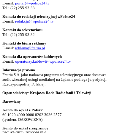
E-mail:
portal@wpolsce24.tv
Tel.:
(22) 255-93-33
Kontakt do redakcji telewizyjnej wPolsce24
E-mail:
redakcja@wpolsce24.tv
Kontakt do sekretariatu
Tel.:
(22) 255-93-32
Kontakt do biura reklamy
E-mail:
reklama@fratria.pl
Kontakt dla operatorów kablowych
E-mail:
operatorzy.kablowi@wpolsce24.tv
Informacja prawna
Fratria S.A. jako nadawca programu telewizyjnego oraz dostawca
audiowizualnej usługi medialnej na żądanie podlega jurysdykcji
Rzeczypospolitej Polskiej.
Organ właściwy:
Krajowa Rada Radiofonii i Telewizji
.
Darowizny
Konto do wpłat z Polski:
69 1020 4900 0000 8202 3036 2577
(tytułem: DAROWIZNA)
Konto do wpłat z zagranicy:
BIC (SWIFT): BPKOPLPW