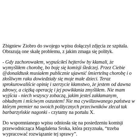
Zbigniew Ziobro do swojego wpisu dołączył zdjęcia ze szpitala.
Obrazują one skalę problemu, z jakim zmaga się polityk.
- Gdy zachorowałem, wypuściłeś hejterów by kłamali, że
wymyśliłem chorobę, bo boję się komisji śledczej. Przez Ciebie
@donaldtusk musiałem publicznie ujawnić śmiertelną chorobę i o
złośliwym raku dowiedziały się moje małe dzieci. Teraz
sprokurowaliście opinię i szerzycie kłamstwo, że jestem od dawna
zdrowy, a ciężką operację i jej powikłania zmyśliłem. Nie mam
wyjścia - niech wszyscy zobaczą, jakim jesteś zakłamanym,
obłudnym i mściwym oszustem! Nie ma cywilizowanego państwa w
którym premier na swoich politycznych przeciwników zlecał tak
barbarzyńskie nagonki
- czytamy na portalu X.
Do wspomnianego wpisu odniosła się na posiedzeniu komisji
przewodnicząca Magdalena Sroka, która przyznała, “trzeba
wypracować rozwiązanie tej sprawy”.