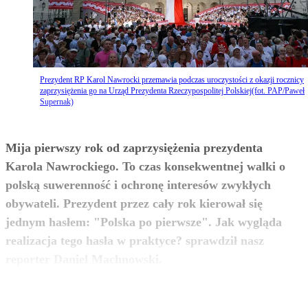
Prezydent RP Karol Nawrocki przemawia podczas uroczystości z okazji rocznicy
zaprzysiężenia go na Urząd Prezydenta Rzeczypospolitej Polskiej(fot. PAP/Paweł
Supernak)
Mija pierwszy rok od zaprzysiężenia prezydenta
Karola Nawrockiego. To czas konsekwentnej walki o
polską suwerenność i ochronę interesów zwykłych
obywateli. Prezydent przez cały rok kierował się
jednym hasłem: "Polska po pierwsze". Jak wygląda
realizacja tego hasła w praktyce? sprawdził nasz
zobacz więcej
reporter Daniel Machnowski.