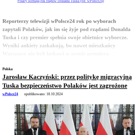
Polacy oceniają rok rządów Donalda Tuska (fot. wPolsce24)
Reporterzy telewizji wPolsce24 rok po wyborach
zapytali Polaków, jak im się żyje pod rządami Donalda
Tuska i czy premier spełnia swoje obietnice wyborcze.
Wyniki ankiety zaskakują, bo nawet mieszkańcy
zobacz więcej
Warszawy nie byli łaskawi w ocenie premiera.
Polska
Jarosław Kaczyński: przez politykę migracyjną
Tuska bezpieczeństwo Polaków jest zagrożone
wPolsce24
opublikowano:
18.10.2024