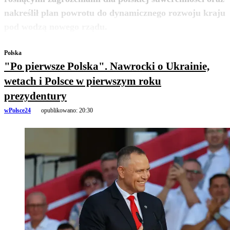
nakreślił plan powrotu do dynamicznego rozwoju kraju
zobacz więcej
pod wodzą nowego rządu.
Polska
"Po pierwsze Polska". Nawrocki o Ukrainie,
wetach i Polsce w pierwszym roku
prezydentury
wPolsce24
opublikowano:
20:30