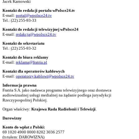
Jacek Karnowski
Kontakt do redakcji portalu wPolsce24.tv
E-mail:
portal@wpolsce24.tv
Tel.:
(22) 255-93-33
Kontakt do redakcji telewizyjnej wPolsce24
E-mail:
redakcja@wpolsce24.tv
Kontakt do sekretariatu
Tel.:
(22) 255-93-32
Kontakt do biura reklamy
E-mail:
reklama@fratria.pl
Kontakt dla operatorów kablowych
E-mail:
operatorzy.kablowi@wpolsce24.tv
Informacja prawna
Fratria S.A. jako nadawca programu telewizyjnego oraz dostawca
audiowizualnej usługi medialnej na żądanie podlega jurysdykcji
Rzeczypospolitej Polskiej.
Organ właściwy:
Krajowa Rada Radiofonii i Telewizji
.
Darowizny
Konto do wpłat z Polski:
69 1020 4900 0000 8202 3036 2577
(tytułem: DAROWIZNA)