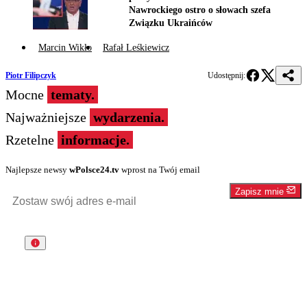
Nawrockiego ostro o słowach szefa
Związku Ukraińców
Marcin Wikło
Rafał Leśkiewicz
Piotr Filipczyk
Udostępnij:
Mocne
tematy.
Najważniejsze
wydarzenia.
Rzetelne
informacje.
Najlepsze newsy
wPolsce24.tv
wprost na Twój email
Zapisz mnie