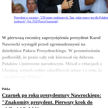
Prezydent w rocznicę: "259 ustaw podpisanych. Tam, gdzie prawo jest dla Polakó
podpisuję" (fot. PAP/Paweł Supernak)
W pierwszą rocznicę zaprzysiężenia prezydent Karol
Nawrocki wystąpił przed zgromadzonymi na
dziedzińcu Pałacu Prezydenckiego. W przemówieniu
podkreślił, że przez cały rok kierował się dobrem
Polaków i interesem narodowym. Mówił o relacjach z
Ukrainą, wetach wobec szkodliwych ustaw i o tym, że
zobacz więcej
"po pierwsze Polska".
Polska
Czarnek po roku prezydentury Nawrockiego:
"Znakomity prezydent. Pierwszy krok do