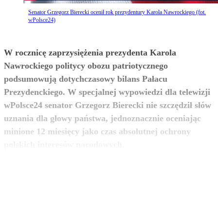
Senator Grzegorz Bierecki ocenił rok prezydentury Karola Nawrockiego (fot.
wPolsce24)
W rocznicę zaprzysiężenia prezydenta Karola
Nawrockiego politycy obozu patriotycznego
podsumowują dotychczasowy bilans Pałacu
Prezydenckiego. W specjalnej wypowiedzi dla telewizji
wPolsce24 senator Grzegorz Bierecki nie szczędził słów
uznania dla głowy państwa, jednoznacznie oceniając
minione 12 miesięcy jako czas absolutnej ochrony
zobacz więcej
polskich interesów narodowych.