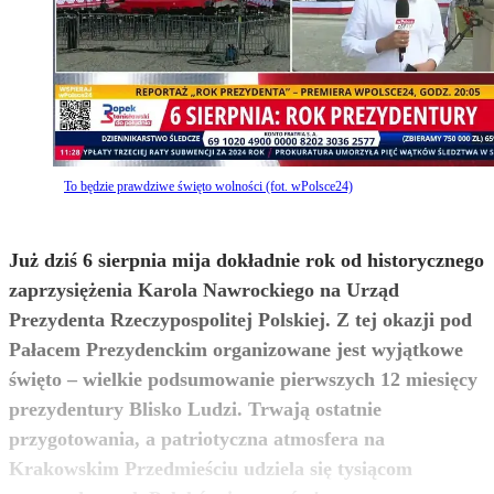
To będzie prawdziwe święto wolności (fot. wPolsce24)
Już dziś 6 sierpnia mija dokładnie rok od historycznego
zaprzysiężenia Karola Nawrockiego na Urząd
Prezydenta Rzeczypospolitej Polskiej. Z tej okazji pod
Pałacem Prezydenckim organizowane jest wyjątkowe
święto – wielkie podsumowanie pierwszych 12 miesięcy
prezydentury Blisko Ludzi. Trwają ostatnie
przygotowania, a patriotyczna atmosfera na
Krakowskim Przedmieściu udziela się tysiącom
zobacz więcej