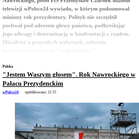
Nawrockiego, poseł PiS Przemysław Czarnek udzielił
telewizji wPolsce24 wywiadu, w którym podsumował
miniony rok prezydentury. Polityk nie szczędził
pochwał pod adresem głowy państwa, podkreślając
jego odwagę i determinację w konfrontacji z rządem.
Mówił też o przyszłych wyborach, reformie
zobacz więcej
konstytucyjnej i wizji "wielkiej Polski".
Polska
"Jestem Waszym głosem". Rok Nawrockiego w
Pałacu Prezydenckim
wPolsce24
opublikowano:
21:55