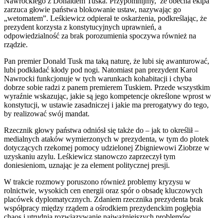
Nawrockiego z Donaldem Tuska. Przypomnijmy, że obecna ekipa
zarzuca głowie państwa blokowanie ustaw, nazywając go
„wetomatem”. Leśkiewicz odpierał te oskarżenia, podkreślając, że
prezydent korzysta z konstytucyjnych uprawnień, a
odpowiedzialność za brak porozumienia spoczywa również na
rządzie.
Pan premier Donald Tusk ma taką naturę, że lubi się awanturować,
lubi podkładać kłody pod nogi. Natomiast pan prezydent Karol
Nawrocki funkcjonuje w tych warunkach kohabitacji i chyba
dobrze sobie radzi z panem premierem Tuskiem. Przede wszystkim
wyraźnie wskazując, jakie są jego kompetencje określone wprost w
konstytucji, w ustawie zasadniczej i jakie ma prerogatywy do tego,
by realizować swój mandat.
Rzecznik głowy państwa odniósł się także do – jak to określił –
medialnych ataków wymierzonych w prezydenta, w tym do plotek
dotyczących rzekomej pomocy udzielonej Zbigniewowi Ziobrze w
uzyskaniu azylu. Leśkiewicz stanowczo zaprzeczył tym
doniesieniom, uznając je za element politycznej presji.
W trakcie rozmowy poruszono również problemy kryzysu w
rolnictwie, wysokich cen energii oraz spór o obsadę kluczowych
placówek dyplomatycznych. Zdaniem rzecznika prezydenta brak
współpracy między rządem a ośrodkiem prezydenckim pogłębia
chaos i utrudnia rozwiązywanie najważniejszych problemów