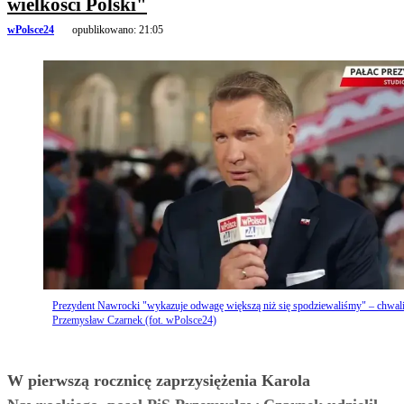
wielkości Polski"
wPolsce24
opublikowano:
21:05
Prezydent Nawrocki "wykazuje odwagę większą niż się spodziewaliśmy" – chwal
Przemysław Czarnek (fot. wPolsce24)
W pierwszą rocznicę zaprzysiężenia Karola