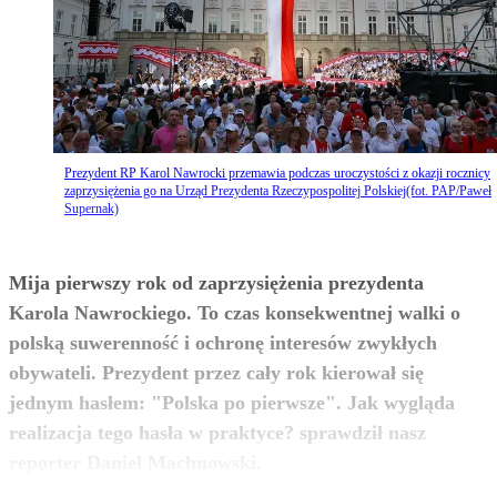
Prezydent RP Karol Nawrocki przemawia podczas uroczystości z okazji rocznicy
zaprzysiężenia go na Urząd Prezydenta Rzeczypospolitej Polskiej(fot. PAP/Paweł
Supernak)
Mija pierwszy rok od zaprzysiężenia prezydenta
Karola Nawrockiego. To czas konsekwentnej walki o
polską suwerenność i ochronę interesów zwykłych
obywateli. Prezydent przez cały rok kierował się
jednym hasłem: "Polska po pierwsze". Jak wygląda
realizacja tego hasła w praktyce? sprawdził nasz
zobacz więcej
reporter Daniel Machnowski.