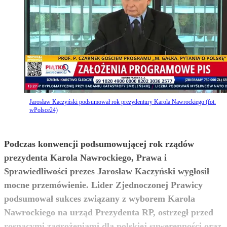
Jarosław Kaczyński podsumował rok prezydentury Karola Nawrockiego (fot.
wPolsce24)
Podczas konwencji podsumowującej rok rządów
prezydenta Karola Nawrockiego, Prawa i
Sprawiedliwości prezes Jarosław Kaczyński wygłosił
mocne przemówienie. Lider Zjednoczonej Prawicy
podsumował sukces związany z wyborem Karola
Nawrockiego na urząd Prezydenta RP, ostrzegł przed
rosnącymi zagrożeniami dla polskiej suwerenności oraz