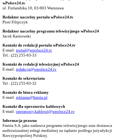
wPolsce24.tv
ul. Finlandzka 10, 03-903 Warszawa
Redaktor naczelny portalu wPolsce24.tv
Piotr Filipczyk
Redaktor naczelny programu telewizyjnego wPolsce24
Jacek Karnowski
Kontakt do redakcji portalu wPolsce24.tv
E-mail:
portal@wpolsce24.tv
Tel.:
(22) 255-93-33
Kontakt do redakcji telewizyjnej wPolsce24
E-mail:
redakcja@wpolsce24.tv
Kontakt do sekretariatu
Tel.:
(22) 255-93-32
Kontakt do biura reklamy
E-mail:
reklama@fratria.pl
Kontakt dla operatorów kablowych
E-mail:
operatorzy.kablowi@wpolsce24.tv
Informacja prawna
Fratria S.A. jako nadawca programu telewizyjnego oraz dostawca
audiowizualnej usługi medialnej na żądanie podlega jurysdykcji
Rzeczypospolitej Polskiej.