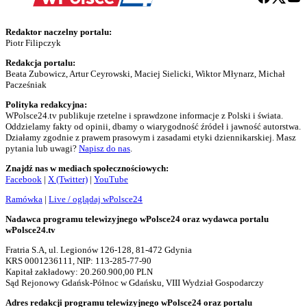
Redaktor naczelny portalu:
Piotr Filipczyk
Redakcja portalu:
Beata Zubowicz, Artur Ceyrowski, Maciej Sielicki, Wiktor Młynarz, Michał
Pacześniak
Polityka redakcyjna:
WPolsce24.tv publikuje rzetelne i sprawdzone informacje z Polski i świata.
Oddzielamy fakty od opinii, dbamy o wiarygodność źródeł i jawność autorstwa.
Działamy zgodnie z prawem prasowym i zasadami etyki dziennikarskiej. Masz
pytania lub uwagi?
Napisz do nas
.
Znajdź nas w mediach społecznościowych:
Facebook
|
X (Twitter)
|
YouTube
Ramówka
|
Live / oglądaj wPolsce24
Nadawca programu telewizyjnego wPolsce24 oraz wydawca portalu
wPolsce24.tv
Fratria S.A, ul. Legionów 126-128, 81-472 Gdynia
KRS 0001236111, NIP: 113-285-77-90
Kapitał zakładowy: 20.260.900,00 PLN
Sąd Rejonowy Gdańsk-Północ w Gdańsku, VIII Wydział Gospodarczy
Adres redakcji programu telewizyjnego wPolsce24 oraz portalu