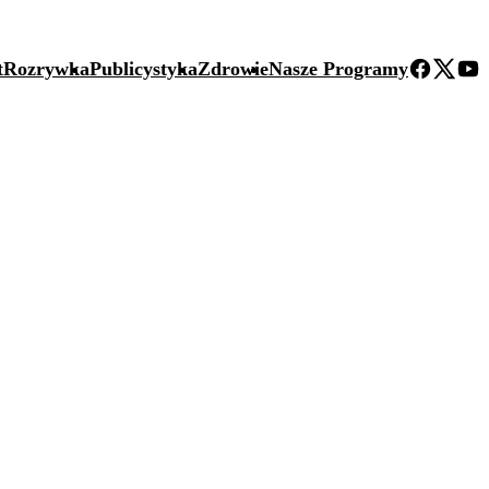
t
Rozrywka
Publicystyka
Zdrowie
Nasze Programy