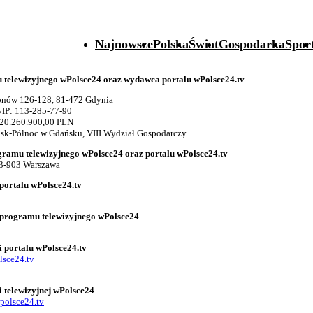
Najnowsze
Polska
Świat
Gospodarka
Spor
telewizyjnego wPolsce24 oraz wydawca portalu wPolsce24.tv
gionów 126-128, 81-472 Gdynia
IP: 113-285-77-90
 20.260.900,00 PLN
k-Północ w Gdańsku, VIII Wydział Gospodarczy
gramu telewizyjnego wPolsce24 oraz portalu wPolsce24.tv
03-903 Warszawa
portalu wPolsce24.tv
 programu telewizyjnego wPolsce24
i portalu wPolsce24.tv
lsce24.tv
i telewizyjnej wPolsce24
polsce24.tv