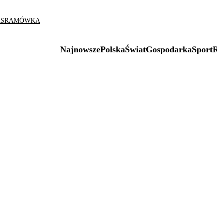
AS
RAMÓWKA
Najnowsze
Polska
Świat
Gospodarka
Sport