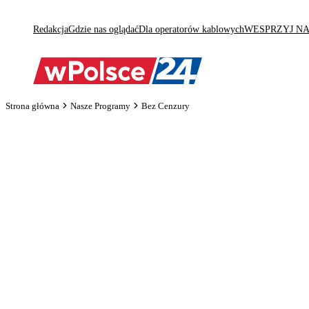
Redakcja
Gdzie nas oglądać
Dla operatorów kablowych
WESPRZYJ N
Strona główna
Nasze Programy
Bez Cenzury