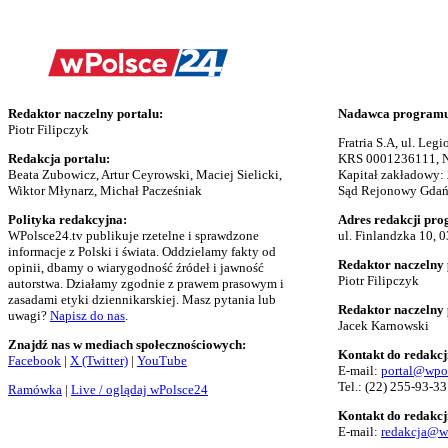
Redaktor naczelny portalu:
Nadawca programu 
Piotr Filipczyk
Fratria S.A, ul. Le
Redakcja portalu:
KRS 0001236111, N
Beata Zubowicz, Artur Ceyrowski, Maciej Sielicki,
Kapitał zakładowy:
Wiktor Młynarz, Michał Pacześniak
Sąd Rejonowy Gdańs
Polityka redakcyjna:
Adres redakcji pro
WPolsce24.tv publikuje rzetelne i sprawdzone
ul. Finlandzka 10, 
informacje z Polski i świata. Oddzielamy fakty od
Redaktor naczelny 
opinii, dbamy o wiarygodność źródeł i jawność
Piotr Filipczyk
autorstwa. Działamy zgodnie z prawem prasowym i
zasadami etyki dziennikarskiej. Masz pytania lub
Redaktor naczelny
uwagi?
Napisz do nas
.
Jacek Karnowski
Znajdź nas w mediach społecznościowych:
Kontakt do redakcj
Facebook
|
X (Twitter)
|
YouTube
E-mail:
portal@wpo
Tel.:
(22) 255-93-33
Ramówka
|
Live / oglądaj wPolsce24
Kontakt do redakcj
E-mail:
redakcja@w