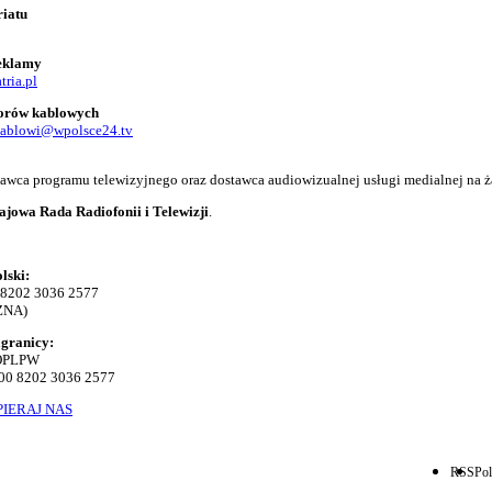
riatu
reklamy
tria.pl
torów kablowych
kablowi@wpolsce24.tv
adawca programu telewizyjnego oraz dostawca audiowizualnej usługi medialnej na ż
ajowa Rada Radiofonii i Telewizji
.
lski:
 8202 3036 2577
ZNA)
agranicy:
KOPLPW
00 8202 3036 2577
IERAJ NAS
RSS
Pol