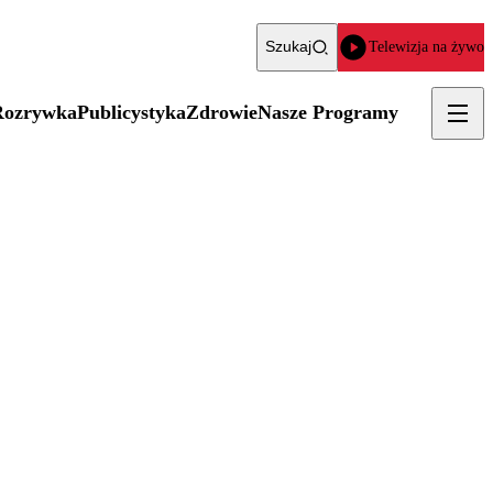
Szukaj
Telewizja na żywo
Rozrywka
Publicystyka
Zdrowie
Nasze Programy