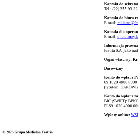
Kontakt do sekreta
Tel.:
(22) 255-93-32
Kontakt do biura 
E-mail:
reklama@fra
Kontakt dla opera
E-mail:
operatorzy.
Informacja prawna
Fratria S.A. jako n
Organ właściwy:
Kr
Darowizny
Konto do wpłat z Po
69 1020 4900 0000
(tytułem: DAROWI
Konto do wpłat z z
BIC (SWIFT): BP
PL69 1020 4900 00
Wpłaty online:
WSP
© 2026
Grupa Medialna Fratria