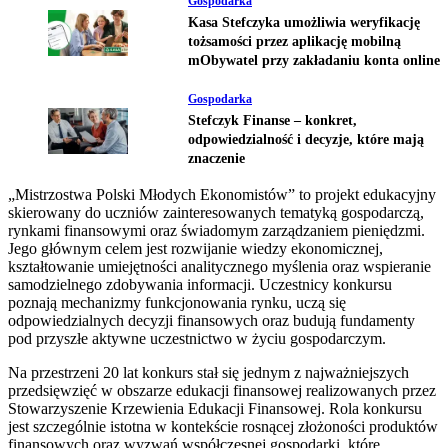
Gospodarka
Kasa Stefczyka umożliwia weryfikację
tożsamości przez aplikację mobilną
mObywatel przy zakładaniu konta online
Gospodarka
Stefczyk Finanse – konkret,
odpowiedzialność i decyzje, które mają
znaczenie
„Mistrzostwa Polski Młodych Ekonomistów” to projekt edukacyjny
skierowany do uczniów zainteresowanych tematyką gospodarczą,
rynkami finansowymi oraz świadomym zarządzaniem pieniędzmi.
Jego głównym celem jest rozwijanie wiedzy ekonomicznej,
kształtowanie umiejętności analitycznego myślenia oraz wspieranie
samodzielnego zdobywania informacji. Uczestnicy konkursu
poznają mechanizmy funkcjonowania rynku, uczą się
odpowiedzialnych decyzji finansowych oraz budują fundamenty
pod przyszłe aktywne uczestnictwo w życiu gospodarczym.
Na przestrzeni 20 lat konkurs stał się jednym z najważniejszych
przedsięwzięć w obszarze edukacji finansowej realizowanych przez
Stowarzyszenie Krzewienia Edukacji Finansowej. Rola konkursu
jest szczególnie istotna w kontekście rosnącej złożoności produktów
finansowych oraz wyzwań współczesnej gospodarki, które