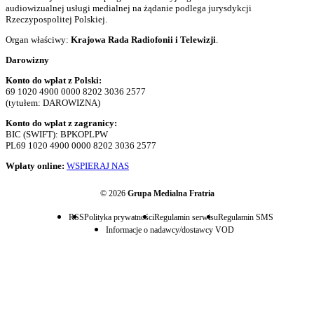
audiowizualnej usługi medialnej na żądanie podlega jurysdykcji
Rzeczypospolitej Polskiej.
Organ właściwy:
Krajowa Rada Radiofonii i Telewizji
.
Darowizny
Konto do wpłat z Polski:
69 1020 4900 0000 8202 3036 2577
(tytułem: DAROWIZNA)
Konto do wpłat z zagranicy:
BIC (SWIFT): BPKOPLPW
PL69 1020 4900 0000 8202 3036 2577
Wpłaty online:
WSPIERAJ NAS
© 2026
Grupa Medialna Fratria
RSS
Polityka prywatności
Regulamin serwisu
Regulamin SMS
Informacje o nadawcy/dostawcy VOD