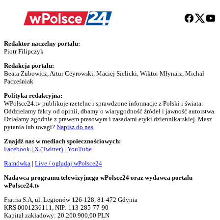
Redaktor naczelny portalu:
Piotr Filipczyk
Redakcja portalu:
Beata Zubowicz, Artur Ceyrowski, Maciej Sielicki, Wiktor Młynarz, Michał
Pacześniak
Polityka redakcyjna:
WPolsce24.tv publikuje rzetelne i sprawdzone informacje z Polski i świata.
Oddzielamy fakty od opinii, dbamy o wiarygodność źródeł i jawność autorstwa.
Działamy zgodnie z prawem prasowym i zasadami etyki dziennikarskiej. Masz
pytania lub uwagi?
Napisz do nas
.
Znajdź nas w mediach społecznościowych:
Facebook
|
X (Twitter)
|
YouTube
Ramówka
|
Live / oglądaj wPolsce24
Nadawca programu telewizyjnego wPolsce24 oraz wydawca portalu
wPolsce24.tv
Fratria S.A, ul. Legionów 126-128, 81-472 Gdynia
KRS 0001236111, NIP: 113-285-77-90
Kapitał zakładowy: 20.260.900,00 PLN