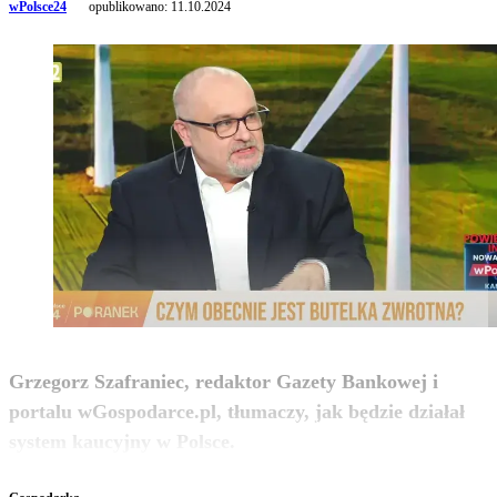
wPolsce24
opublikowano:
11.10.2024
Grzegorz Szafraniec, redaktor Gazety Bankowej i
portalu wGospodarce.pl, tłumaczy, jak będzie działał
zobacz więcej
system kaucyjny w Polsce.