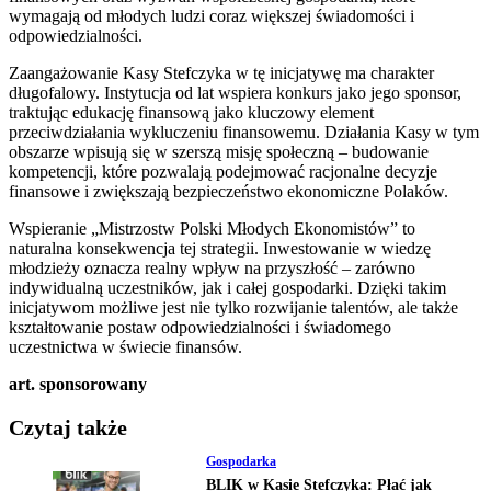
wymagają od młodych ludzi coraz większej świadomości i
odpowiedzialności.
Zaangażowanie Kasy Stefczyka w tę inicjatywę ma charakter
długofalowy. Instytucja od lat wspiera konkurs jako jego sponsor,
traktując edukację finansową jako kluczowy element
przeciwdziałania wykluczeniu finansowemu. Działania Kasy w tym
obszarze wpisują się w szerszą misję społeczną – budowanie
kompetencji, które pozwalają podejmować racjonalne decyzje
finansowe i zwiększają bezpieczeństwo ekonomiczne Polaków.
Wspieranie „Mistrzostw Polski Młodych Ekonomistów” to
naturalna konsekwencja tej strategii. Inwestowanie w wiedzę
młodzieży oznacza realny wpływ na przyszłość – zarówno
indywidualną uczestników, jak i całej gospodarki. Dzięki takim
inicjatywom możliwe jest nie tylko rozwijanie talentów, ale także
kształtowanie postaw odpowiedzialności i świadomego
uczestnictwa w świecie finansów.
art. sponsorowany
Czytaj także
Gospodarka
BLIK w Kasie Stefczyka: Płać jak