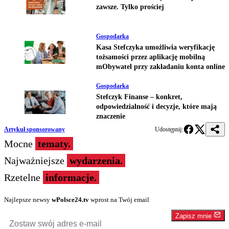
zawsze. Tylko prościej
Gospodarka
Kasa Stefczyka umożliwia weryfikację
tożsamości przez aplikację mobilną
mObywatel przy zakładaniu konta online
Gospodarka
Stefczyk Finanse – konkret,
odpowiedzialność i decyzje, które mają
znaczenie
Artykuł sponsorowany
Udostępnij:
Mocne
tematy.
Najważniejsze
wydarzenia.
Rzetelne
informacje.
Najlepsze newsy
wPolsce24.tv
wprost na Twój email
Zapisz mnie