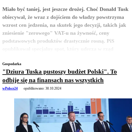
Miało być taniej, jest jeszcze drożej. Choć Donald Tusk
obiecywał, że wraz z dojściem do władzy powstrzyma
wzrost cen jedzenia, na skutek jego decyzji, takich jak
zniesienie "zerowego" VAT-u na żywność, ceny
podstawowych produktów drastycznie rosną. PiS
zobacz więcej
opublikował specjalny spot, który uderza w rząd
Gospodarka
"Dziura Tuska pustoszy budżet Polski". To
odbije się na finansach nas wszystkich
wPolsce24
opublikowano:
30.10.2024