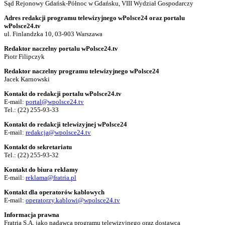
Sąd Rejonowy Gdańsk-Północ w Gdańsku, VIII Wydział Gospodarczy
Adres redakcji programu telewizyjnego wPolsce24 oraz portalu
wPolsce24.tv
ul. Finlandzka 10, 03-903 Warszawa
Redaktor naczelny portalu wPolsce24.tv
Piotr Filipczyk
Redaktor naczelny programu telewizyjnego wPolsce24
Jacek Karnowski
Kontakt do redakcji portalu wPolsce24.tv
E-mail:
portal@wpolsce24.tv
Tel.:
(22) 255-93-33
Kontakt do redakcji telewizyjnej wPolsce24
E-mail:
redakcja@wpolsce24.tv
Kontakt do sekretariatu
Tel.:
(22) 255-93-32
Kontakt do biura reklamy
E-mail:
reklama@fratria.pl
Kontakt dla operatorów kablowych
E-mail:
operatorzy.kablowi@wpolsce24.tv
Informacja prawna
Fratria S.A. jako nadawca programu telewizyjnego oraz dostawca