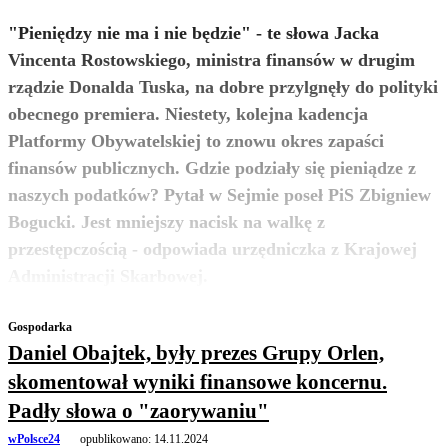
"Pieniędzy nie ma i nie będzie" - te słowa Jacka
Vincenta Rostowskiego, ministra finansów w drugim
rządzie Donalda Tuska, na dobre przylgnęły do polityki
obecnego premiera. Niestety, kolejna kadencja
Platformy Obywatelskiej to znowu okres zapaści
finansów publicznych. Gdzie podziały się pieniądze z
naszych podatków? Pytał w Sejmie poseł PiS Zbigniew
Bogucki. Jest mniejszy nacisk na walkę z
przestępczością - odpowiada urzędniczka z Krajowej
zobacz więcej
Administracji Skarbowej.
Gospodarka
Daniel Obajtek, były prezes Grupy Orlen,
skomentował wyniki finansowe koncernu.
Padły słowa o "zaorywaniu"
wPolsce24
opublikowano:
14.11.2024