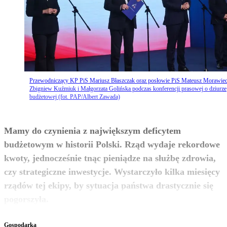
Przewodniczący KP PiS Mariusz Błaszczak oraz posłowie PiS Mateusz Morawiec
Zbigniew Kuźmiuk i Małgorzata Golińska podczas konferencji prasowej o dziurze
budżetowej (fot. PAP/Albert Zawada)
Mamy do czynienia z największym deficytem
budżetowym w historii Polski. Rząd wydaje rekordowe
kwoty, jednocześnie tnąc pieniądze na służbę zdrowia,
czy strategiczne inwestycje. Wystarczyło kilka miesięcy
rządów tej ekipy, by sytuacja państwa drastycznie się
zobacz więcej
pogorszyła.
Gospodarka