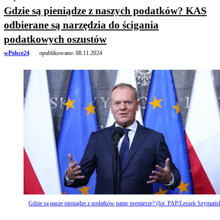
Gdzie są pieniądze z naszych podatków? KAS
odbierane są narzędzia do ścigania
podatkowych oszustów
wPolsce24
opublikowano:
08.11.2024
Gdzie są nasze pieniądze z podatków panie premierze? (fot. PAP/Leszek Szymańsk