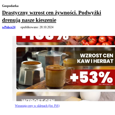
Gospodarka
Drastyczny wzrost cen żywności. Podwyżki
drenują nasze kieszenie
wPolsce24
opublikowano:
28.10.2024
Wzrastają ceny w sklepach (fot. PiS)